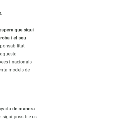
t.
espera que sigui
roba i el seu
ponsabilitat
d'aquesta
pees i nacionals
menta models de
enyada
de manera
 sigui possible es