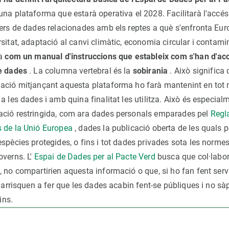
na plataforma que estarà operativa el 2028. Facilitarà l'accés 
lers de dades relacionades amb els reptes a què s'enfronta Euro
sitat, adaptació al canvi climàtic, economia circular i contami
ua
com un manual d'instruccions que estableix com s'han d'aco
de dades
. La columna vertebral és la
sobirania
. Això significa 
ació mitjançant aquesta plataforma ho farà mantenint en tot 
a les dades i amb quina finalitat les utilitza. Això és especial
ació restringida, com ara dades personals emparades pel
Regl
 de la Unió Europea
, dades la publicació oberta de les quals p
spècies protegides, o fins i tot dades privades sota les normes
overns. L'
Espai de Dades per al Pacte Verd
busca que col·labori
 no compartirien aquesta informació o que, si ho fan fent servi
s'arrisquen a fer que les dades acabin fent-se públiques i no sà
ins.