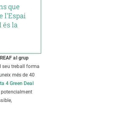
ns que
e l'Espai
 és la
CREAF al grup
l seu treball forma
euneix més de 40
ata 4 Green Deal
s potencialment
sible,