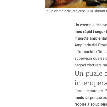
Equip científic del projecte SAGE durant
Un exemple destaca
més ràpid i segur 
impacte ambienta
Ampliada del Produc
informació i n'impu
supervisin que es c
negoci circulars mé
Un puzle d
interopera
L'arquitectura de 
modular
perquè es 
recorre a
solucions