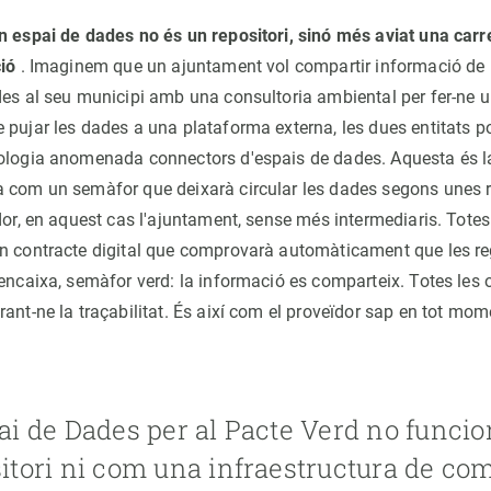
n espai de dades no és un repositori, sinó més aviat una carr
ció
. Imaginem que un ajuntament vol compartir informació de 
des al seu municipi amb una consultoria ambiental per fer-ne u
 pujar les dades a una plataforma externa, les dues entitats 
ologia anomenada connectors d'espais de dades. Aquesta és la
 com un semàfor que deixarà circular les dades segons unes 
dor, en aquest cas l'ajuntament, sense més intermediaris. Tote
n contracte digital que comprovarà automàticament que les re
 encaixa, semàfor verd: la informació es comparteix. Totes les
ant-ne la traçabilitat. És així com el proveïdor sap en tot mome
ai de Dades per al Pacte Verd no funci
itori ni com una infraestructura de co