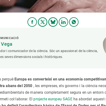
OMUNICACIÓ
a Vega
iador i comunicador de la ciència. Sóc un apassionat de la ciència,
les seves dimensions socials i històriques.
u perquè
Europa es converteixi en una economia competitivam
tra abans del 2050
, les empreses, els governs i la ciència nec
ediambientals de manera completament segura en un entorn d
meti col·laborar. El
projecte europeu SAGE
ha abordat aquest r
a
ha definit l'arquitectura bàsica de l'Espai de Dades per al P