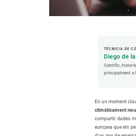
TÈCNIC/A DE C
Diego de l
Científic, histor
principalment a 
En un moment cla
climàticament neu
compartir dades m
europea que els per
d'un any de recerc