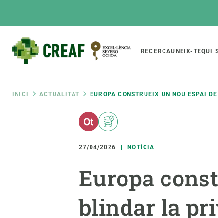
Vés
al
contingut
Main
RECERCA
UNEIX-TE
QUI 
CREAF
naviga
Fil
INICI
ACTUALITAT
EUROPA CONSTRUEIX UN NOU ESPAI DE
Featured
d'ariadna
INTRANET
Responsive
SOBRE NOSALTRES
RECERCA
responsive
27/04/2026
NOTÍCIA
El Centre
Directori de recerc
Europa const
menu
Organització institucional
Biodiversitat
Transparència
Canvi global
blindar la pri
La nostra gent
Funcionament dels