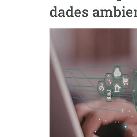
Marca i logotips
Observació de la t
dades ambie
Infraestructures
Temes transversal
Equitat, Diversitat i Inclusió (EDI)
Publicacions
Oficina de premsa
Synthesis Actions
Ciència oberta i gestió del coneixement
Documentació