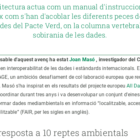
uitectura actua com un manual d'instruccio
x com s'han d'acoblar les diferents peces d
des del Pacte Verd, on la columna vertebral
sobirania de les dades.
nsable d'aquest avenç ha estat
Joan Masó
, investigador del 
 en interoperabilitat de les dades i estàndards internacionals. E
SAGE, un ambiciós desafiament de col·laboració europea que r
 Masó s'ha inspirat en els resultats del projecte europeu
All D
coordinar durant tres anys i va desenvolupar un conjunt d'eine
rmar dades mediambientals en informació “localitzable, acces
ilitzable” (FAIR, per les sigles en anglès).
resposta a 10 reptes ambientals