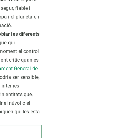
segur, fiable i
pa i el planeta en
nació.
blar les diferents
que qui
moment el control
ment crític quan es
ament General de
odria ser sensible,
 internes
n entitats que,
r el núvol o el
piguen qui les està