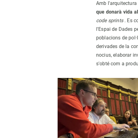
Amb l'arquitectura 
que donarà vida al
code sprints
. Es c
l'Espai de Dades pe
poblacions de pol·l
derivades de la co
nocius, elaborar inv
s'obté com a produ