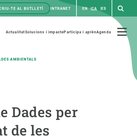
CRIU-TE AL BUTLLETÍ
INTRANET
EN
CA
ES
enú
p
Menú
Actualitat
Solucions i impacte
Participa i aprèn
Agenda
secundario
DADES AMBIENTALS
PARTICIPA
NOTÍCIES I AGENDA
iència i art
Agenda
de Dades per
es ciència amb nosaltres
Esdeveniments anteriors
aterials educatius
Actualitat
at de les
COL·LABORA
Notícies