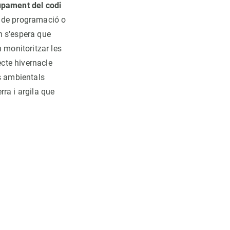
pament del codi
 de programació o
 s'espera que
 monitoritzar les
ecte hivernacle
ts ambientals
rra i argila que