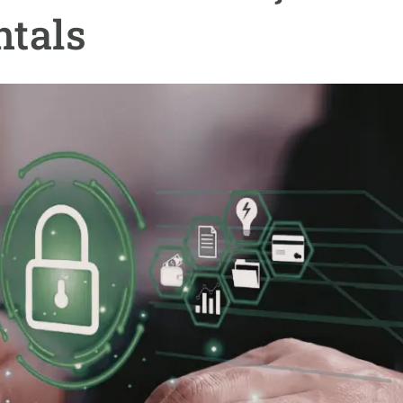
erra
Serveis tècnics
Programa de màsters i doctorat
ntals
s
Vine de visitant o sabàtic
Segell de bones pràctiques HRS4R
Un lloc on créixer
Desenvolupament de carrera
Seminaris i activitats internes
T’oferim formació