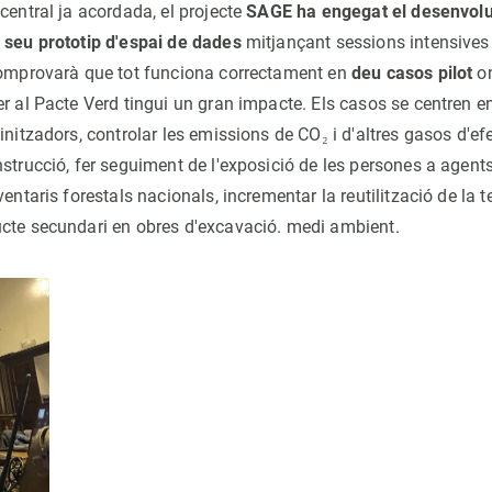
central ja acordada, el projecte
SAGE ha engegat el desenvolu
 seu prototip d'espai de dades
mitjançant sessions intensives
omprovarà que tot funciona correctament en
deu casos pilot
on
r al Pacte Verd tingui un gran impacte. Els casos se centren en
initzadors, controlar les emissions de CO₂ i d'altres gasos d'ef
nstrucció, fer seguiment de l'exposició de les persones a agen
entaris forestals nacionals, incrementar la reutilització de la te
cte secundari en obres d'excavació. medi ambient.