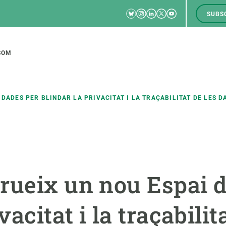
Bluesky
Instagram
Linkedin
Twitter
Youtube
SUBS
RRSS
M
to
SOM
tion
 DADES PER BLINDAR LA PRIVACITAT I LA TRAÇABILITAT DE LES 
CIÈNCIA EN ACCIÓ
UNEIX-TE A NOSALTRES
a
Impacte
Borsa de treball
C
rueix un nou Espai 
Solucions
Oportunitats acadèmiques
F
Innovació
Demana la teva MSCA-PF
M
vacitat i la traçabilit
 ecosistemes
Política i gestió
Demana la teva beca ERC