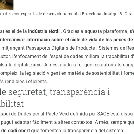
 un dels codesprints de desenvolupament a Barcelona. Imatge: B. Giral
t és el de la
indústria tèxtil
. Gràcies a aquesta plataforma,
s'
intercanviar informació sobre el cicle de vida de les peces de 
l
mitjançant Passaports Digitals de Producte i Sistemes de Res
tor. L'enfocament de l'espai de dades millora la traçabilitat 
lsa la digitalització. A més, ajuda a fer que les autoritats euro
ompleixi la legislació vigent en matèria de sostenibilitat i fo
s rendibles i eficients.
e seguretat, transparència i
bilitat
l'Espai de Dades per al Pacte Verd definida per SAGE està diss
pugui adaptar fàcilment a altres contextos. A més, sempre que
 de codi obert
que fomenten la transparència del sistema.