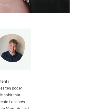
ent i
essiten poder
e sobirania
epte i després
acte Verd.
Aquest