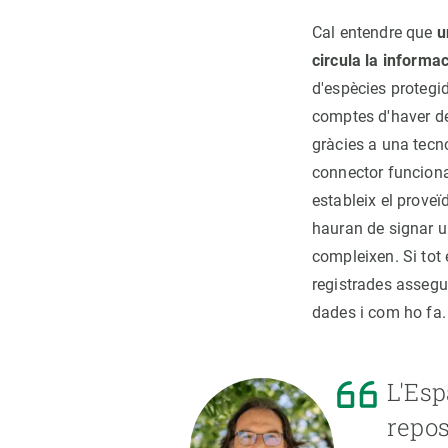
Cal entendre que
u
circula la informa
d'espècies protegi
comptes d'haver de
gràcies a una tecn
connector funciona
estableix el proveï
hauran de signar u
compleixen. Si tot
registrades assegur
dades i com ho fa.
L'Esp
repos