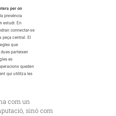
etera per on
la presència
n estudi. En
podran connectar-se
 peça central. El
regles que
s dues parteixen
gles es
 operacions queden
nt qui utilitza les
ona com un
mputació, sinó com