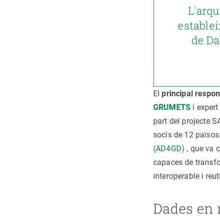
L'arq
establei
de Da
El
principal respo
GRUMETS
i expert
part del projecte 
socis de 12 països.
(AD4GD)
, que va 
capaces de transfo
interoperable i reut
Dades en 