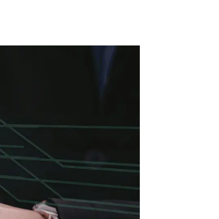
Biodiversitat
Canvi global
Funcionament dels ecosistemes
Observació de la terra