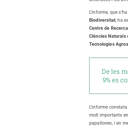
L’informe, que s’ha
Biodiversitat
, ha e
Centre de Recerca 
Ciències Naturals 
Tecnologies Agroa
De les m
9% es co
L’informe constata 
molt importants en 
papallones, i en me