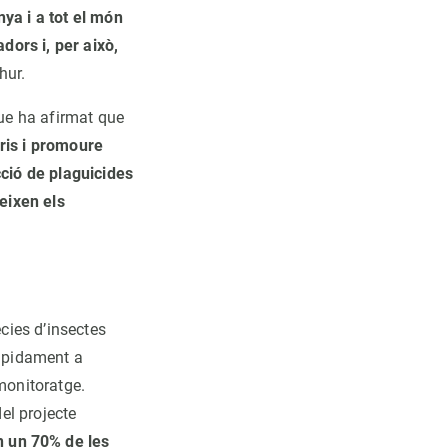
nya i a tot el món
dors i, per això,
hur.
que ha afirmat que
aris i promoure
ció de plaguicides
eeixen els
cies d’insectes
àpidament a
monitoratge.
el projecte
n un 70% de les