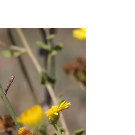
Biodiversitat
Canvi global
Funcionament dels ecosistemes
Observació de la terra