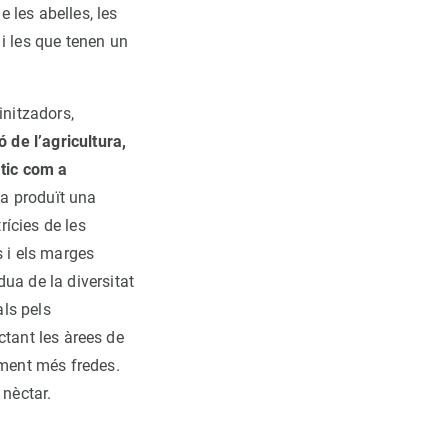
e les abelles, les
i les que tenen un
initzadors,
ó de l’agricultura,
àtic com a
ha produït una
rícies de les
s i els marges
ua de la diversitat
als pels
ectant les àrees de
ament més fredes.
 nèctar.