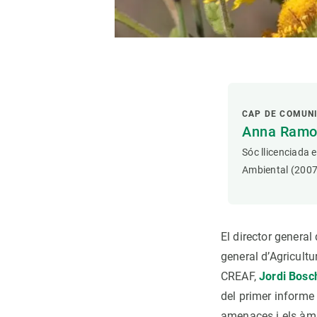
CAP DE COMUN
Anna Ramon
Sóc llicenciada 
Ambiental (2007
El director general
general d’Agricult
CREAF,
Jordi Bosc
del primer informe 
amenaces i els àmbi