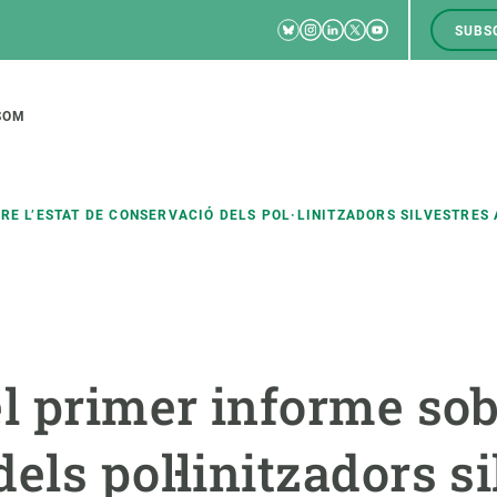
Bluesky
Instagram
Linkedin
Twitter
Youtube
SUBS
RRSS
M
to
SOM
tion
RE L’ESTAT DE CONSERVACIÓ DELS POL·LINITZADORS SILVESTRES
CIÈNCIA EN ACCIÓ
UNEIX-TE A NOSALTRES
a
Impacte
Borsa de treball
C
l primer informe sobr
Solucions
Oportunitats acadèmiques
F
Innovació
Demana la teva MSCA-PF
M
els pol·linitzadors si
 ecosistemes
Política i gestió
Demana la teva beca ERC