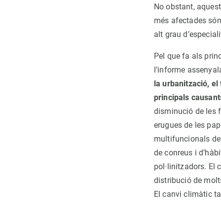
No obstant, aquest 
més afectades són 
alt grau d’especial
Pel que fa als prin
l’informe assenya
la urbanització, e
principals causant
disminució de les f
erugues de les papa
multifuncionals de
de conreus i d’hàbi
pol·linitzadors. El 
distribució de mol
El canvi climàtic t