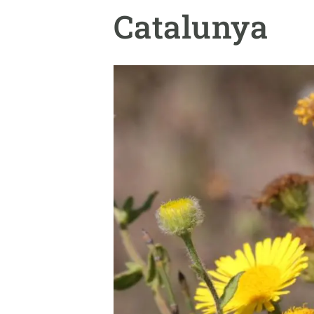
Marca i logotips
Observació de la t
Catalunya
Infraestructures
Temes transversal
Equitat, Diversitat i Inclusió (EDI)
Publicacions
Oficina de premsa
Synthesis Actions
Ciència oberta i gestió del coneixement
Documentació