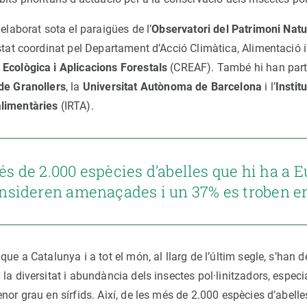
 elaborat sota el paraigües de l’
Observatori del Patrimoni Natur
stat coordinat pel Departament d’Acció Climàtica, Alimentació i
Ecològica i Aplicacions Forestals
(CREAF). També hi han part
de Granollers
, la
Universitat Autònoma de Barcelona
i l’
Instit
limentàries
(IRTA).
és de 2.000 espècies d’abelles que hi ha a E
nsideren amenaçades i un 37% es troben en
que a Catalunya i a tot el món, al llarg de l’últim segle, s’han d
la diversitat i abundància dels insectes pol·linitzadors, especi
nor grau en sírfids. Així, de les més de 2.000 espècies d’abelle