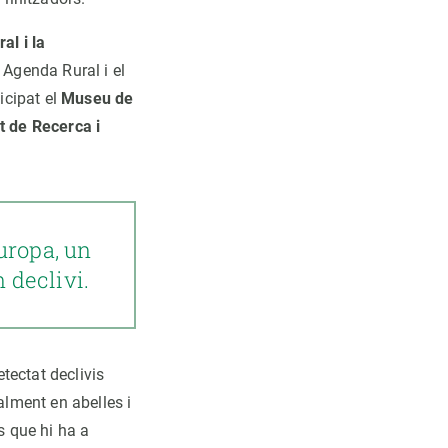
al i la
 Agenda Rural i el
icipat el
Museu de
ut de Recerca i
uropa, un
 declivi.
etectat declivis
alment en abelles i
s que hi ha a