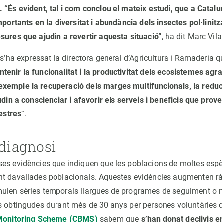
 “És evident, tal i com conclou el mateix estudi, que a Catalu
mportants en la diversitat i abundància dels insectes pol·linitza
sures que ajudin a revertir aquesta situació”
, ha dit Marc Vila
 s’ha expressat la directora general d’Agricultura i Ramaderia 
enir la funcionalitat i la productivitat dels ecosistemes agr
xemple la recuperació dels marges multifuncionals, la reduc
udin a conscienciar i afavorir els serveis i beneficis que prov
vestres
”.
 diagnosi
es evidències que indiquen que les poblacions de moltes espè
nt davallades poblacionals. Aquestes evidències augmenten r
ulen sèries temporals llargues de programes de seguiment o 
s obtingudes durant més de 30 anys per persones voluntàries d
 Monitoring Scheme (CBMS)
sabem que
s’han donat declivis e