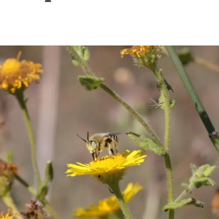
erra
Serveis tècnics
Programa de màsters i doctorat
s
Vine de visitant o sabàtic
Segell de bones pràctiques HRS4R
Un lloc on créixer
Desenvolupament de carrera
Seminaris i activitats internes
T’oferim formació