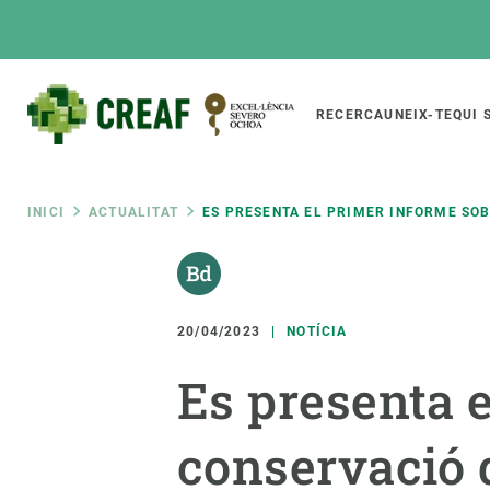
Vés
al
contingut
Main
RECERCA
UNEIX-TE
QUI 
CREAF
naviga
Fil
INICI
ACTUALITAT
ES PRESENTA EL PRIMER INFORME SOB
Featured
d'ariadna
INTRANET
Responsive
SOBRE NOSALTRES
RECERCA
responsive
20/04/2023
NOTÍCIA
El Centre
Directori de recerc
Es presenta e
menu
Organització institucional
Biodiversitat
Transparència
Canvi global
conservació d
La nostra gent
Funcionament dels