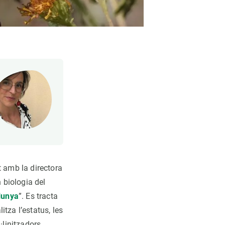
t amb la directora
n biologia del
alunya
”. Es tracta
tza l’estatus, les
·linitzadors.