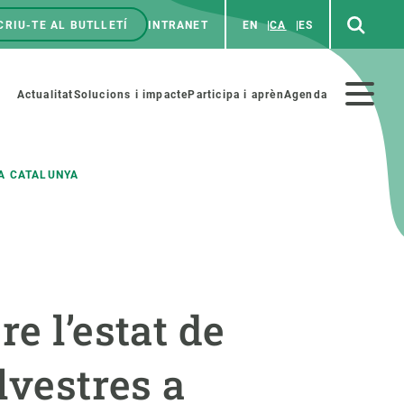
CRIU-TE AL BUTLLETÍ
INTRANET
EN
CA
ES
enú
p
Menú
Actualitat
Solucions i impacte
Participa i aprèn
Agenda
secundario
 A CATALUNYA
PARTICIPA
NOTÍCIES I AGENDA
iència i art
Agenda
e l’estat de
es ciència amb nosaltres
Esdeveniments anteriors
aterials educatius
Actualitat
lvestres a
COL·LABORA
Notícies