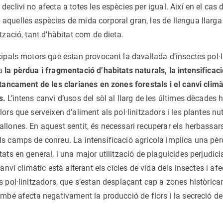
declivi no afecta a totes les espècies per igual. Així en el cas d
aquelles espècies de mida corporal gran, les de llengua llarga 
ització, tant d’hàbitat com de dieta.
cipals motors que estan provocant la davallada d’insectes pol·l
la
la pèrdua i fragmentació d’habitats naturals, la intensificaci
l tancament de les clarianes en zones forestals i el canvi clim
s.
L’intens canvi d’usos del sòl al llarg de les últimes dècades 
lors que serveixen d’aliment als pol·linitzadors i les plantes nut
llones. En aquest sentit, és necessari recuperar els herbassar
ls camps de conreu. La intensificació agrícola implica una pèrd
tats en general, i una major utilització de plaguicides perjudici
canvi climàtic està alterant els cicles de vida dels insectes i af
ts pol·linitzadors, que s’estan desplaçant cap a zones històric
ambé afecta negativament la producció de flors i la secreció de