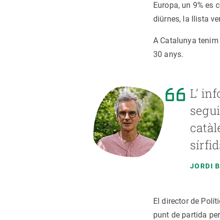
Europa, un 9% es c
diürnes, la llista 
A Catalunya tenim 
30 anys.
L’ in
segui
catàl
sírfi
JORDI 
El director de Polí
punt de partida per