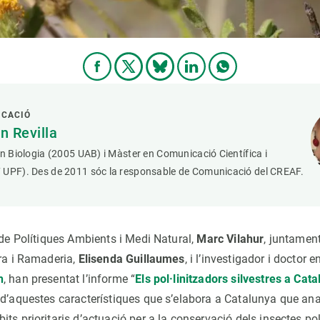
ICACIÓ
 Revilla
en Biologia (2005 UAB) i Màster en Comunicació Científica i
 UPF). Des de 2011 sóc la responsable de Comunicació del CREAF.
 de Polítiques Ambients i Medi Natural,
Marc Vilahur
, juntamen
ura i Ramaderia,
Elisenda Guillaumes
, i l’investigador i doctor e
h
, han presentat l’informe “
Els pol·linitzadors silvestres a Cat
d’aquestes característiques que s’elabora a Catalunya que anali
ts prioritaris d’actuació per a la conservació dels insectes pol