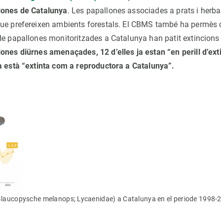
lones de Catalunya
. Les papallones associades a prats i herb
ue prefereixen ambients forestals. El CBMS també ha permès 
de papallones monitoritzades a Catalunya han patit extincions
ones diürnes amenaçades, 12 d’elles ja estan “en perill d’exti
a està “extinta com a reproductora a Catalunya”.
(Glaucopysche melanops; Lycaenidae) a Catalunya en el periode 1998-