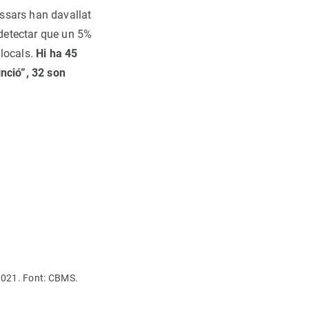
assars han davallat
detectar que un 5%
 locals.
Hi ha 45
nció”, 32 son
2021. Font: CBMS.