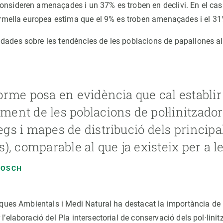
onsideren amenaçades i un 37% es troben en declivi. En el cas
vermella europea estima que el 9% es troben amenaçades i el 31
dades sobre les tendències de les poblacions de papallones al 
forme posa en evidència que cal establ
ment de les poblacions de pol·linitzadors
egs i mapes de distribució dels principal
ds), comparable al que ja existeix per a l
BOSCH
tiques Ambientals i Medi Natural ha destacat la importància de 
 l’elaboració del Pla intersectorial de conservació dels pol·linit