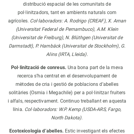
distribució espacial de les comunitats de
pol·linitzadors, tant en ambients naturals com
agrícoles.
Col·laboradors: A. Rodrigo (CREAF), X. Arnan
(Universitat Federal de Pernambuco), A.M. Klein
(Universitat de Freiburg), N. Blüthgen (Universitat de
Darmstadt), P. Hambäck (Universitat de Stockholm), G.
Alins (IRTA, Lleida).
Pol·linització de conreus.
Una bona part de la meva
recerca s’ha centrat en el desenvolupament de
mètodes de cria i gestió de poblacions d’abelles
solitàries (Osmia i Megachile) per a pol·linitzar fruiters
i alfals, respectivament. Continuo treballant en aquesta
línia.
Col·laboradors: W.P. Kemp (USDA-ARS, Fargo,
North Dakota).
Ecotoxicologia d’abelles.
Estic investigant els efectes