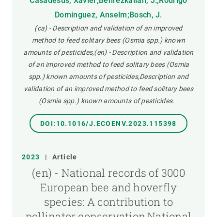
Casadesús, Xavier;Benrezkallah, J.;Rodrigo
Dominguez, Anselm;Bosch, J.
(ca) - Description and validation of an improved
method to feed solitary bees (Osmia spp.) known
amounts of pesticides,(en) - Description and validation
of an improved method to feed solitary bees (Osmia
spp.) known amounts of pesticides,Description and
validation of an improved method to feed solitary bees
(Osmia spp.) known amounts of pesticides.
-
DOI:10.1016/J.ECOENV.2023.115398
2023
|
Article
(en) - National records of 3000
European bee and hoverfly
species: A contribution to
pollinator conservation,National