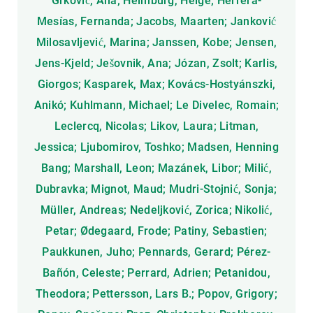
Grković, Ana; Heimburg, Helge; Herrera-
Mesías, Fernanda; Jacobs, Maarten; Janković
Milosavljević, Marina; Janssen, Kobe; Jensen,
Jens-Kjeld; Ješovnik, Ana; Józan, Zsolt; Karlis,
Giorgos; Kasparek, Max; Kovács-Hostyánszki,
Anikó; Kuhlmann, Michael; Le Divelec, Romain;
Leclercq, Nicolas; Likov, Laura; Litman,
Jessica; Ljubomirov, Toshko; Madsen, Henning
Bang; Marshall, Leon; Mazánek, Libor; Milić,
Dubravka; Mignot, Maud; Mudri-Stojnić, Sonja;
Müller, Andreas; Nedeljković, Zorica; Nikolić,
Petar; Ødegaard, Frode; Patiny, Sebastien;
Paukkunen, Juho; Pennards, Gerard; Pérez-
Bañón, Celeste; Perrard, Adrien; Petanidou,
Theodora; Pettersson, Lars B.; Popov, Grigory;