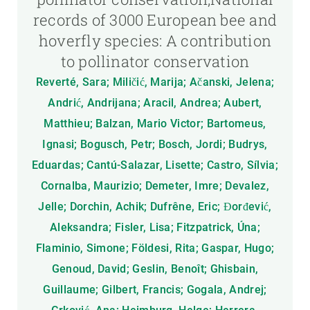
records of 3000 European bee and
hoverfly species: A contribution
to pollinator conservation
Reverté, Sara; Miličić, Marija; Ačanski, Jelena;
Andrić, Andrijana; Aracil, Andrea; Aubert,
Matthieu; Balzan, Mario Victor; Bartomeus,
Ignasi; Bogusch, Petr; Bosch, Jordi; Budrys,
Eduardas; Cantú-Salazar, Lisette; Castro, Sílvia;
Cornalba, Maurizio; Demeter, Imre; Devalez,
Jelle; Dorchin, Achik; Dufrêne, Eric; Đorđević,
Aleksandra; Fisler, Lisa; Fitzpatrick, Úna;
Flaminio, Simone; Földesi, Rita; Gaspar, Hugo;
Genoud, David; Geslin, Benoît; Ghisbain,
Guillaume; Gilbert, Francis; Gogala, Andrej;