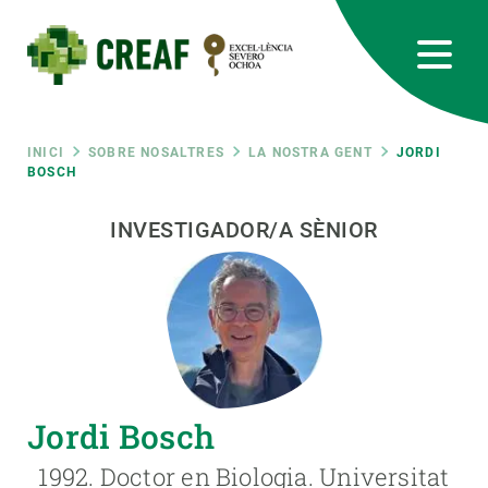
Vés
al
contingut
CREAF
EN
CA
ES
Bluesky
Instagram
Linkedin
Twitter
Youtube
RRSS
Fil
INICI
SOBRE NOSALTRES
LA NOSTRA GENT
JORDI
BOSCH
Featured
INTRANET
d'ariadna
INVESTIGADOR/A SÈNIOR
responsive
Responsive
SOBRE NOSALTRES
menu
RECERCA
Jordi Bosch
CIÈNCIA EN ACCIÓ
1992. Doctor en Biologia. Universitat
UNEIX-TE A NOSALTRES