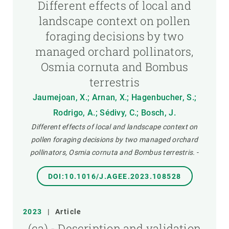
Different effects of local and
landscape context on pollen
foraging decisions by two
managed orchard pollinators,
Osmia cornuta and Bombus
terrestris
Jaumejoan, X.; Arnan, X.; Hagenbucher, S.;
Rodrigo, A.; Sédivy, C.; Bosch, J.
Different effects of local and landscape context on
pollen foraging decisions by two managed orchard
pollinators, Osmia cornuta and Bombus terrestris.
-
DOI:10.1016/J.AGEE.2023.108528
2023
|
Article
(ca) - Description and validation