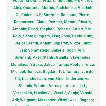
Popov, Snežana; Praz, Christophe; Prokhorov,
Alex; Quaranta, Marino; Radchenko, Vladimir
G.; Radenković, Snežana; Rasmont, Pierre;
Rasmussen, Claus; Reemer, Menno; Ricarte,
Antonio; Risch, Stephan; Roberts, Stuart P. M.;
Rojo, Santos; Ropars, Lise; Rosa, Paolo; Ruiz,
Carlos; Sentil, Ahlam; Shparyk, Viktor; Smit,
Jan; Sommaggio, Daniele; Soon, Villu;
Ssymank, Axel; Ståhls, Gunilla; Stavrinides,
Menelaos; Straka, Jakub; Tarlap, Peeter; Terzo,
Michael; Tomozii, Bogdan; Tot, Tamara; van der
Ent, Leendert-Jan; van Steenis, Jeroen; van
Steenis, Wouter; Varnava, Androulla I.;
Vereecken, Nicolas J.; Veselić, Sanja; Vesnić,
Adi; Weigand, Alexander; Wisniowski, Bogdan;