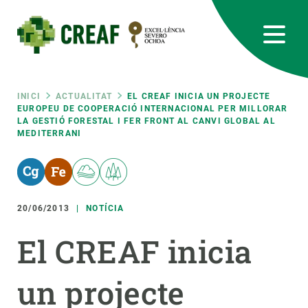
Vés
al
contingut
CREAF
EN
CA
ES
Bluesky
Instagram
Linkedin
Twitter
Youtube
RRSS
Fil
INICI
ACTUALITAT
EL CREAF INICIA UN PROJECTE
EUROPEU DE COOPERACIÓ INTERNACIONAL PER MILLORAR
LA GESTIÓ FORESTAL I FER FRONT AL CANVI GLOBAL AL
Featured
INTRANET
MEDITERRANI
d'ariadna
responsive
Responsive
20/06/2013
NOTÍCIA
SOBRE NOSALTRES
El CREAF inicia
menu
RECERCA
CIÈNCIA EN ACCIÓ
un projecte
UNEIX-TE A NOSALTRES