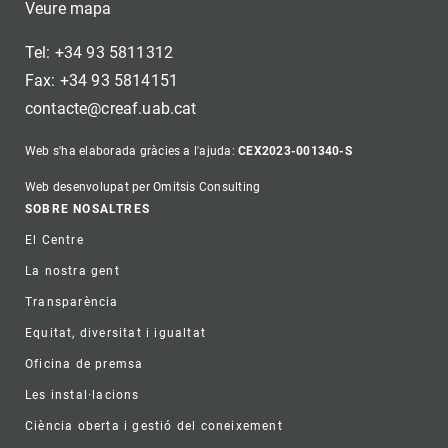
Veure mapa
Tel: +34 93 5811312
Fax: +34 93 5814151
contacte@creaf.uab.cat
Web s'ha elaborada gràcies a l'ajuda:
CEX2023-001340-S
Web desenvolupat per Omitsis Consulting
Footer
SOBRE NOSALTRES
El Centre
La nostra gent
Transparència
Equitat, diversitat i igualtat
Oficina de premsa
Les instal·lacions
Ciència oberta i gestió del coneixement