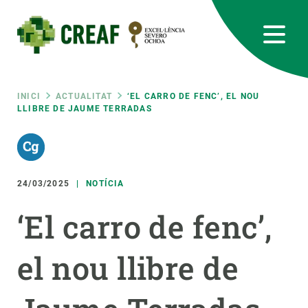
Vés
al
contingut
CREAF
EN
CA
ES
Bluesky
Instagram
Linkedin
Twitter
Youtube
RRSS
Fil
INICI
ACTUALITAT
‘EL CARRO DE FENC’, EL NOU
LLIBRE DE JAUME TERRADAS
Featured
INTRANET
d'ariadna
responsive
24/03/2025
NOTÍCIA
Responsive
SOBRE NOSALTRES
‘El carro de fenc’,
menu
RECERCA
el nou llibre de
CIÈNCIA EN ACCIÓ
UNEIX-TE A NOSALTRES