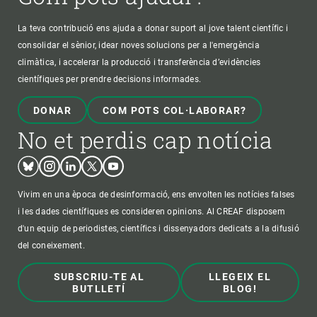
La teva contribució ens ajuda a donar suport al jove talent científic i
consolidar el sènior, idear noves solucions per a l'emergència
climàtica, i accelerar la producció i transferència d’evidències
científiques per prendre decisions informades.
DONAR
COM POTS COL·LABORAR?
No et perdis cap notícia
Bluesky
Instagram
Linkedin
Twitter
Youtube
Vivim en una època de desinformació, ens envolten les notícies falses
i les dades científiques es consideren opinions. Al CREAF disposem
d'un equip de periodistes, científics i dissenyadors dedicats a la difusió
del coneixement.
SUBSCRIU-TE AL
LLEGEIX EL
BUTLLETÍ
BLOG!