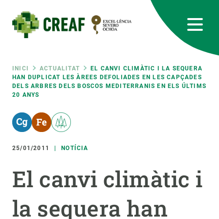
Vés
al
contingut
CREAF
EN
CA
ES
Bluesky
Instagram
Linkedin
Twitter
Youtube
RRSS
Fil
INICI
ACTUALITAT
EL CANVI CLIMÀTIC I LA SEQUERA
HAN DUPLICAT LES ÀREES DEFOLIADES EN LES CAPÇADES
DELS ARBRES DELS BOSCOS MEDITERRANIS EN ELS ÚLTIMS
Featured
INTRANET
20 ANYS
d'ariadna
responsive
Responsive
25/01/2011
NOTÍCIA
SOBRE NOSALTRES
El canvi climàtic i
menu
RECERCA
CIÈNCIA EN ACCIÓ
la sequera han
UNEIX-TE A NOSALTRES