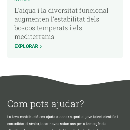
L'aigua i la diversitat funcional
augmenten l'estabilitat dels
boscos temperats i els
mediterranis
EXPLORAR
Com pots ajudar?
La teva contribució ens ajuda a donar suport al jove talent científic i
consolidar el sènior, idear noves solucions per a l'emergència