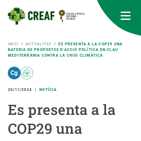
Vés
al
contingut
CREAF
EN
CA
ES
Bluesky
Instagram
Linkedin
Twitter
Youtube
RRSS
Fil
INICI
ACTUALITAT
ES PRESENTA A LA COP29 UNA
BATERIA DE PROPOSTES D’ACCIÓ POLÍTICA EN CLAU
MEDITERRÀNIA CONTRA LA CRISI CLIMÀTICA
Featured
INTRANET
d'ariadna
responsive
20/11/2024
NOTÍCIA
Responsive
SOBRE NOSALTRES
Es presenta a la
menu
RECERCA
COP29 una
CIÈNCIA EN ACCIÓ
UNEIX-TE A NOSALTRES