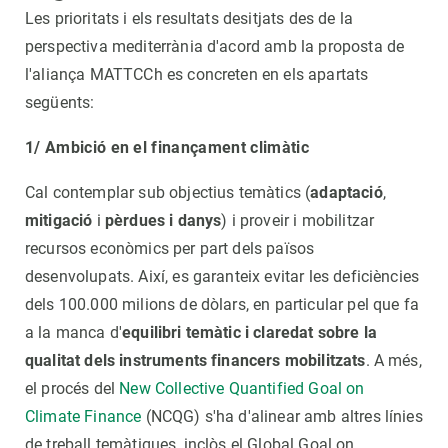
Les prioritats i els resultats desitjats des de la
perspectiva mediterrània d'acord amb la proposta de
l'aliança MATTCCh es concreten en els apartats
següents:
1/ Ambició en el finançament climàtic
Cal contemplar sub objectius temàtics (
adaptació
,
mitigació
i
pèrdues i danys
) i proveir i mobilitzar
recursos econòmics per part dels països
desenvolupats. Així, es garanteix evitar les deficiències
dels 100.000 milions de dòlars, en particular pel que fa
a la manca d'
equilibri temàtic i claredat sobre la
qualitat dels instruments financers mobilitzats
. A més,
el procés del
New Collective Quantified Goal on
Climate Finance
(NCQG) s'ha d'alinear amb altres línies
de treball temàtiques, inclòs el Global Goal on