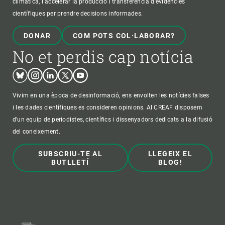
climàtica, i accelerar la producció i transferència d’evidències
científiques per prendre decisions informades.
DONAR
COM POTS COL·LABORAR?
No et perdis cap notícia
Bluesky
Instagram
Linkedin
Twitter
Youtube
Vivim en una època de desinformació, ens envolten les notícies falses
i les dades científiques es consideren opinions. Al CREAF disposem
d'un equip de periodistes, científics i dissenyadors dedicats a la difusió
del coneixement.
SUBSCRIU-TE AL
LLEGEIX EL
BUTLLETÍ
BLOG!