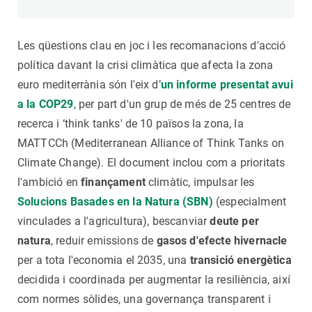
Les qüestions clau en joc i les recomanacions d'acció
política davant la crisi climàtica que afecta la zona
euro mediterrània són l'eix d’
un informe presentat avui
a la COP29
, per part d'un grup de més de 25 centres de
recerca i ‘think tanks' de 10 països la zona, la
MATTCCh (Mediterranean Alliance of Think Tanks on
Climate Change). El document inclou com a prioritats
l'ambició en
finançament
climàtic, impulsar les
Solucions Basades en la Natura (SBN)
(especialment
vinculades a l'agricultura), bescanviar
deute per
natura
, reduir emissions de
gasos d'efecte hivernacle
per a tota l'economia el 2035, una
transició energètica
decidida i coordinada per augmentar la resiliència, així
com normes sòlides, una governança transparent i