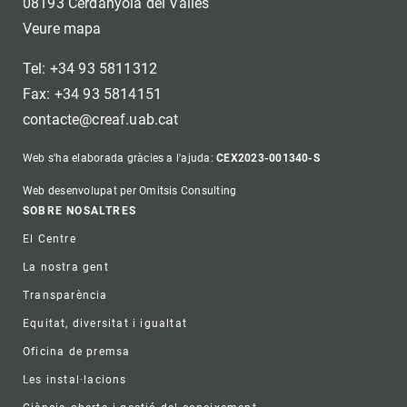
08193 Cerdanyola del Vallès
Veure mapa
Tel: +34 93 5811312
Fax: +34 93 5814151
contacte@creaf.uab.cat
Web s'ha elaborada gràcies a l'ajuda:
CEX2023-001340-S
Web desenvolupat per Omitsis Consulting
Footer
SOBRE NOSALTRES
El Centre
La nostra gent
Transparència
Equitat, diversitat i igualtat
Oficina de premsa
Les instal·lacions