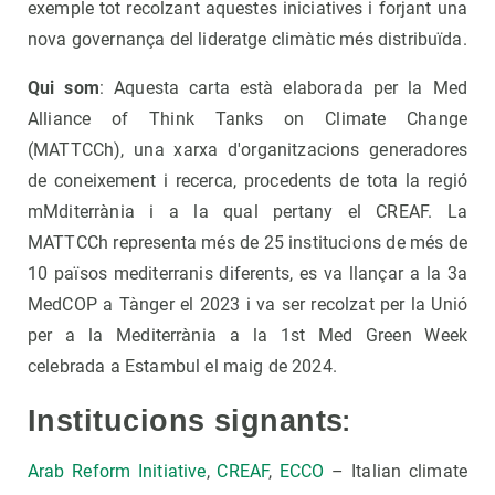
exemple tot recolzant aquestes iniciatives i forjant una
nova governança del lideratge climàtic més distribuïda.
Qui som
: Aquesta carta està elaborada per la Med
Alliance of Think Tanks on Climate Change
(MATTCCh), una xarxa d'organitzacions generadores
de coneixement i recerca, procedents de tota la regió
mMditerrània i a la qual pertany el CREAF. La
MATTCCh representa més de 25 institucions de més de
10 països mediterranis diferents, es va llançar a la 3a
MedCOP a Tànger el 2023 i va ser recolzat per la Unió
per a la Mediterrània a la 1st Med Green Week
celebrada a Estambul el maig de 2024.
:
Institucions signants
Arab Reform Initiative
,
CREAF
,
ECCO
– Italian climate