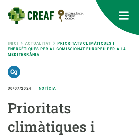
Vés
al
contingut
CREAF
EN
CA
ES
Bluesky
Instagram
Linkedin
Twitter
Youtube
RRSS
Fil
INICI
ACTUALITAT
PRIORITATS CLIMÀTIQUES I
ENERGÈTIQUES PER AL COMISSIONAT EUROPEU PER A LA
MEDITERRÀNIA
Featured
INTRANET
d'ariadna
responsive
30/07/2024
NOTÍCIA
Responsive
SOBRE NOSALTRES
Prioritats
menu
RECERCA
climàtiques i
CIÈNCIA EN ACCIÓ
UNEIX-TE A NOSALTRES