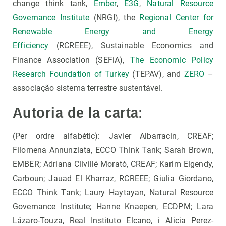
change think tank,
Ember
,
E3G
,
Natural Resource
Governance Institute
(NRGI), the
Regional Center for
Renewable Energy and Energy
Efficiency
(RCREEE), Sustainable Economics and
Finance Association (SEFiA),
The Economic Policy
Research Foundation of Turkey
(TEPAV), and
ZERO
–
associação sistema terrestre sustentável.
:
Autoria de la carta
(Per ordre alfabètic): Javier Albarracin, CREAF;
Filomena Annunziata, ECCO Think Tank; Sarah Brown,
EMBER; Adriana Clivillé Morató, CREAF; Karim Elgendy,
Carboun; Jauad El Kharraz, RCREEE; Giulia Giordano,
ECCO Think Tank; Laury Haytayan, Natural Resource
Governance Institute; Hanne Knaepen, ECDPM; Lara
Lázaro-Touza, Real Instituto Elcano, i Alicia Perez-