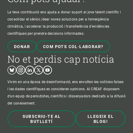
La teva contribució ens ajuda a donar suport al jove talent científic i
consolidar el sènior, idear noves solucions per a l'emergència
climàtica, i accelerar la producció i transferència d’evidències
científiques per prendre decisions informades.
DONAR
COM POTS COL·LABORAR?
No et perdis cap notícia
Bluesky
Instagram
Linkedin
Twitter
Youtube
Vivim en una època de desinformació, ens envolten les notícies falses
i les dades científiques es consideren opinions. Al CREAF disposem
d'un equip de periodistes, científics i dissenyadors dedicats a la difusió
del coneixement.
SUBSCRIU-TE AL
LLEGEIX EL
BUTLLETÍ
BLOG!