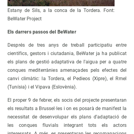
Estany de Sils, a la conca de la Tordera. Font:
BeWater Project
Els darrers passos del BeWater
Després de tres anys de treball participatiu entre
científics, gestors i ciutadania, BeWater ja ha publicat
els plans de gestió adaptativa de l'aigua per a quatre
conques mediterrànies amenaçades pels efectes del
canvi climàtic: la Tordera, el Pedieos (Xipre), el Rmel
(Tunísia) i el Vipava (Eslovènia).
El proper 9 de febrer, els socis del projecte presentaran
els resultats a Brussel·les i on es posarà de manifest la
necessitat de desenvolupar els plans d'adaptació de
les conques fluvials integrant tots els actors
interessats. A més, es presentaran les recomanacions