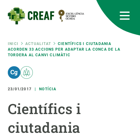
Vés
al
contingut
CREAF
EN
CA
ES
Bluesky
Instagram
Linkedin
Twitter
Youtube
RRSS
Fil
INICI
ACTUALITAT
CIENTÍFICS I CIUTADANIA
ACORDEN 33 ACCIONS PER ADAPTAR LA CONCA DE LA
TORDERA AL CANVI CLIMÀTIC
Featured
INTRANET
d'ariadna
responsive
23/01/2017
NOTÍCIA
Responsive
SOBRE NOSALTRES
Científics i
menu
RECERCA
ciutadania
CIÈNCIA EN ACCIÓ
UNEIX-TE A NOSALTRES