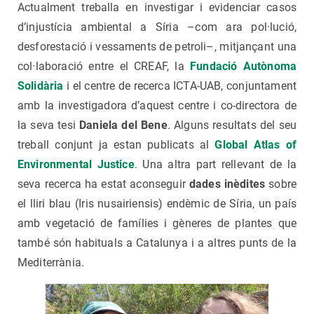
Actualment treballa en investigar i evidenciar casos
d’injustícia ambiental a Síria –com ara pol·lució,
desforestació i vessaments de petroli–, mitjançant una
col·laboració entre el CREAF, la
Fundació Autònoma
Solidària
i el centre de recerca ICTA-UAB, conjuntament
amb la investigadora d’aquest centre i co-directora de
la seva tesi
Daniela del Bene
. Alguns resultats del seu
treball conjunt ja estan publicats al
Global Atlas of
Environmental Justice
. Una altra part rellevant de la
seva recerca ha estat aconseguir
dades inèdites
sobre
el lliri blau (Iris nusairiensis) endèmic de Síria, un país
amb vegetació de famílies i gèneres de plantes que
també són habituals a Catalunya i a altres punts de la
Mediterrània.