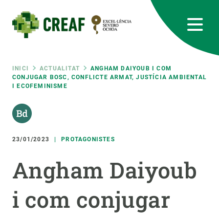
Vés
al
contingut
CREAF
EN
CA
ES
Bluesky
Instagram
Linkedin
Twitter
Youtube
RRSS
Fil
INICI
ACTUALITAT
ANGHAM DAIYOUB I COM
CONJUGAR BOSC, CONFLICTE ARMAT, JUSTÍCIA AMBIENTAL
I ECOFEMINISME
Featured
INTRANET
d'ariadna
responsive
23/01/2023
PROTAGONISTES
Responsive
SOBRE NOSALTRES
Angham Daiyoub
menu
RECERCA
i com conjugar
CIÈNCIA EN ACCIÓ
UNEIX-TE A NOSALTRES