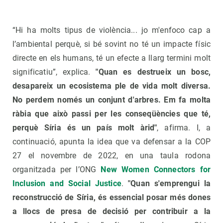
“Hi ha molts tipus de violència... jo m'enfoco cap a
l’ambiental perquè, si bé sovint no té un impacte físic
directe en els humans, té un efecte a llarg termini molt
significatiu”, explica.
"Quan es destrueix un bosc,
desapareix un ecosistema ple de vida molt diversa.
No perdem només un conjunt d'arbres. Em fa molta
ràbia que això passi per les conseqüències que té,
perquè Síria és un país molt àrid"
, afirma. I, a
continuació, apunta la idea que va defensar a la COP
27 el novembre de 2022, en una taula rodona
organitzada per l’ONG
New Women Connectors for
Inclusion and Social Justice
.
"Quan s'emprengui la
reconstrucció de Síria, és essencial posar més dones
a llocs de presa de decisió per contribuir a la