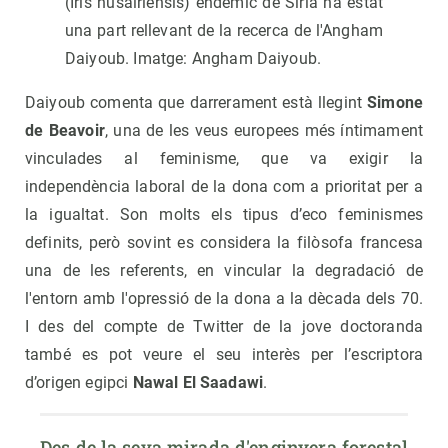
(Iris nusairiensis) endèmic de Síria ha estat
una part rellevant de la recerca de l'Angham
Daiyoub. Imatge: Angham Daiyoub.
Daiyoub comenta que darrerament està llegint
Simone
de Beavoir
, una de les veus europees més íntimament
vinculades al feminisme, que va exigir la
independència laboral de la dona com a prioritat per a
la igualtat. Son molts els tipus d’eco feminismes
definits, però sovint es considera la filòsofa francesa
una de les referents, en vincular la degradació de
l'entorn amb l'opressió de la dona a la dècada dels 70.
I des del compte de Twitter de la jove doctoranda
també es pot veure el seu interès per l’escriptora
d’origen egipci
Nawal El Saadawi
.
Des de la seva mirada d'enginyera forestal 