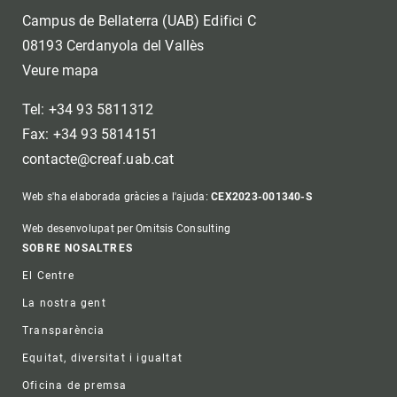
Campus de Bellaterra (UAB) Edifici C
08193 Cerdanyola del Vallès
Veure mapa
Tel: +34 93 5811312
Fax: +34 93 5814151
contacte@creaf.uab.cat
Web s'ha elaborada gràcies a l'ajuda:
CEX2023-001340-S
Web desenvolupat per Omitsis Consulting
Footer
SOBRE NOSALTRES
El Centre
La nostra gent
Transparència
Equitat, diversitat i igualtat
Oficina de premsa