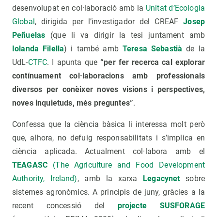
desenvolupat en col·laboració amb la
Unitat d’Ecologia
Global
, dirigida per l’investigador del CREAF
Josep
Peñuelas
(que li va dirigir la tesi juntament amb
Iolanda Filella
) i també amb
Teresa Sebastià
de la
UdL-
CTFC
. I apunta que
“per fer recerca cal explorar
contínuament col·laboracions amb professionals
diversos per conèixer noves visions i perspectives,
noves inquietuds, més preguntes”
.
Confessa que la ciència bàsica li interessa molt però
que, alhora, no defuig responsabilitats i s’implica en
ciència aplicada. Actualment col·labora amb el
TEAGASC
(The Agriculture and Food Development
Authority, Ireland)
, amb la xarxa
Legacynet
sobre
sistemes agronòmics. A principis de juny, gràcies a la
recent concessió del
projecte SUSFORAGE