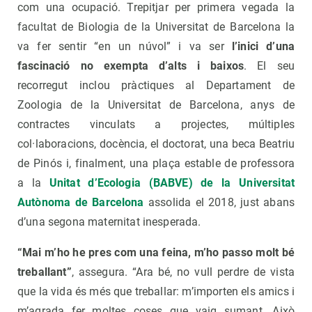
com una ocupació. Trepitjar per primera vegada la
facultat de Biologia de la Universitat de Barcelona la
va fer sentir “en un núvol” i va ser
l’inici d’una
fascinació no exempta d’alts i baixos
. El seu
recorregut inclou pràctiques al Departament de
Zoologia de la Universitat de Barcelona, anys de
contractes vinculats a projectes, múltiples
col·laboracions, docència, el doctorat, una beca Beatriu
de Pinós i, finalment, una plaça estable de professora
a la
Unitat d’Ecologia (BABVE) de la Universitat
Autònoma de Barcelona
assolida el 2018, just abans
d’una segona maternitat inesperada.
“Mai m’ho he pres com una feina, m’ho passo molt bé
treballant”
, assegura. “Ara bé, no vull perdre de vista
que la vida és més que treballar: m’importen els amics i
m’agrada fer moltes coses que vaig sumant. Això