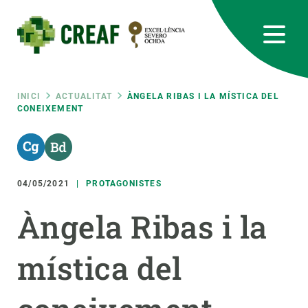
Vés
al
contingut
CREAF
EN
CA
ES
Bluesky
Instagram
Linkedin
Twitter
Youtube
RRSS
Fil
INICI
ACTUALITAT
ÀNGELA RIBAS I LA MÍSTICA DEL
CONEIXEMENT
Featured
INTRANET
d'ariadna
responsive
04/05/2021
PROTAGONISTES
Responsive
SOBRE NOSALTRES
Àngela Ribas i la
menu
RECERCA
mística del
CIÈNCIA EN ACCIÓ
UNEIX-TE A NOSALTRES