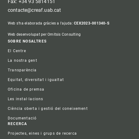
Fax: +34 93 5814151
contacte@creaf.uab.cat
Web s'ha elaborada gràcies a l'ajuda:
CEX2023-001340-S
Web desenvolupat per Omitsis Consulting
Footer
SOBRE NOSALTRES
El Centre
La nostra gent
Transparència
Equitat, diversitat i igualtat
Oficina de premsa
Les instal·lacions
Ciència oberta i gestió del coneixement
Documentació
RECERCA
Projectes, eines i grups de recerca