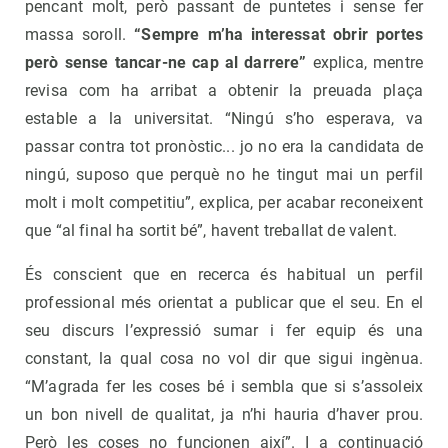
pencant molt, però passant de puntetes i sense fer
massa soroll.
“Sempre m’ha interessat obrir portes
però sense tancar-ne cap al darrere”
explica, mentre
revisa com ha arribat a obtenir la preuada plaça
estable a la universitat. “Ningú s’ho esperava, va
passar contra tot pronòstic... jo no era la candidata de
ningú, suposo que perquè no he tingut mai un perfil
molt i molt competitiu”, explica, per acabar reconeixent
que “al final ha sortit bé”, havent treballat de valent.
És conscient que en recerca és habitual un perfil
professional més orientat a publicar que el seu. En el
seu discurs l’expressió sumar i fer equip és una
constant, la qual cosa no vol dir que sigui ingènua.
“M’agrada fer les coses bé i sembla que si s’assoleix
un bon nivell de qualitat, ja n’hi hauria d’haver prou.
Però les coses no funcionen així”. I a continuació