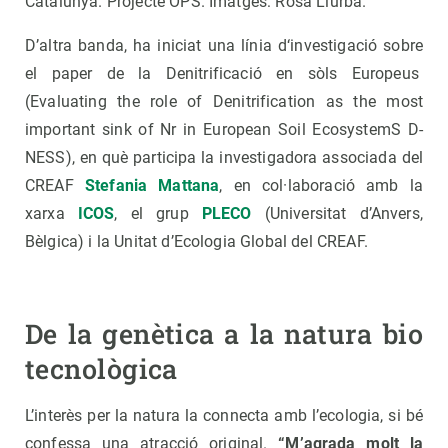
Catalunya. Projecte OPS. Imatges: Rosa Llurba.
D’altra banda, ha iniciat una línia d‘investigació sobre
el paper de la Denitrificació en sòls Europeus
(Evaluating the role of Denitrification as the most
important sink of Nr in European Soil EcosystemS D-
NESS), en què participa la investigadora associada del
CREAF
Stefania Mattana
, en col·laboració amb la
xarxa
ICOS
, el grup
PLECO
(Universitat d’Anvers,
Bèlgica) i la Unitat d’Ecologia Global del CREAF.
De la genètica a la natura bio
tecnològica
L’interès per la natura la connecta amb l’ecologia, si bé
confessa una atracció original.
“M’agrada molt la