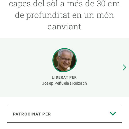
capes del sòl a més de 30 cm
de profunditat en un món
PARTICIPA
canviant
NOTÍCIES I AGENDA
LIDERAT PER
Josep Peñuelas Reixach
PATROCINAT PER