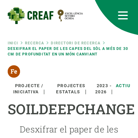
Vés
al
contingut
CREAF
EN
CA
ES
Bluesky
Instagram
Linkedin
Twitter
Youtube
RRSS
Fil
INICI
RECERCA
DIRECTORI DE RECERCA
DESXIFRAR EL PAPER DE LES CAPES DEL SÒL A MÉS DE 30
CM DE PROFUNDITAT EN UN MÓN CANVIANT
Featured
INTRANET
d'ariadna
responsive
PROJECTE /
PROJECTES
2023
-
ACTIU
Responsive
INICIATIVA
ESTATALS
2026
SOBRE NOSALTRES
SOILDEEPCHANGE
menu
RECERCA
CIÈNCIA EN ACCIÓ
Desxifrar el paper de les
UNEIX-TE A NOSALTRES