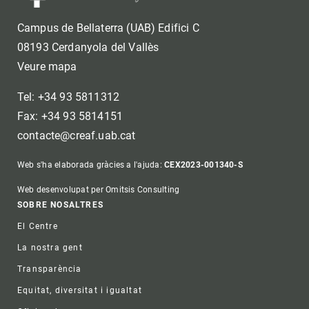
Campus de Bellaterra (UAB) Edifici C
08193 Cerdanyola del Vallès
Veure mapa
Tel: +34 93 5811312
Fax: +34 93 5814151
contacte@creaf.uab.cat
Web s'ha elaborada gràcies a l'ajuda:
CEX2023-001340-S
Web desenvolupat per Omitsis Consulting
Footer
SOBRE NOSALTRES
El Centre
La nostra gent
Transparència
Equitat, diversitat i igualtat