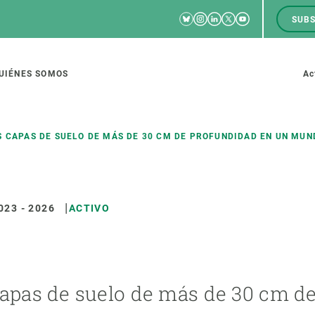
Bluesky
Instagram
Linkedin
Twitter
Youtube
SUBS
RRSS
M
to
UIÉNES SOMOS
Ac
tion
S CAPAS DE SUELO DE MÁS DE 30 CM DE PROFUNDIDAD EN UN MU
023
-
2026
ACTIVO
IGACIÓN
CIENCIA EN ACCIÓN
ÚNETE A 
io de investigación
Impacto
Bolsa de t
sidad
Soluciones
Estrategi
global
Innovación
Oportunid
 capas de suelo de más de 30 cm 
amento de ecosistemas
Política y gestión
Pide tu 