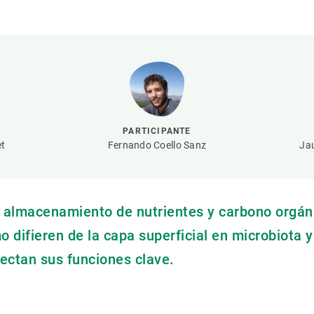
ión de la Tierra
Servicios técnicos
Pide tu 
ransversales
Programa
ciones
Visitante
s Actions
Un lugar d
Desarroll
Seminario
PARTICIPANTE
Te ofrec
et
Fernando Coello Sanz
Ja
almacenamiento de nutrientes y carbono orgán
 difieren de la capa superficial en microbiota y
ectan sus funciones clave.