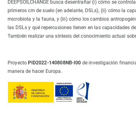
DEEPSOILCHANGE busca desentrañar (i) cómo se controla e
Observación de la Tierra
primeros cm de suelo (en adelante, DSLs), (ii) cómo la capa
microbiota y la fauna, y (iii) cómo los cambios antropogén
las DSLs y qué repercusiones tienen en las capacidades d
También realizar una síntesis del conocimiento actual sobr
Proyecto
PID2022-140808NB-I00
de investigación finan
manera de hacer Europa.