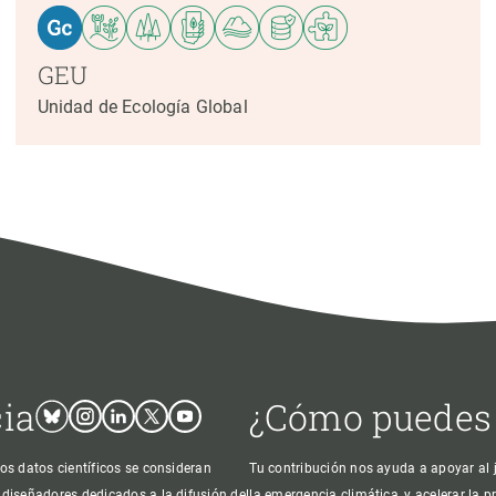
GEU
Unidad de Ecología Global
cia
¿Cómo puedes
Bluesky
Instagram
Linkedin
Twitter
Youtube
os datos científicos se consideran
Tu contribución nos ayuda a apoyar al j
 diseñadores dedicados a la difusión del
la emergencia climática, y acelerar la 