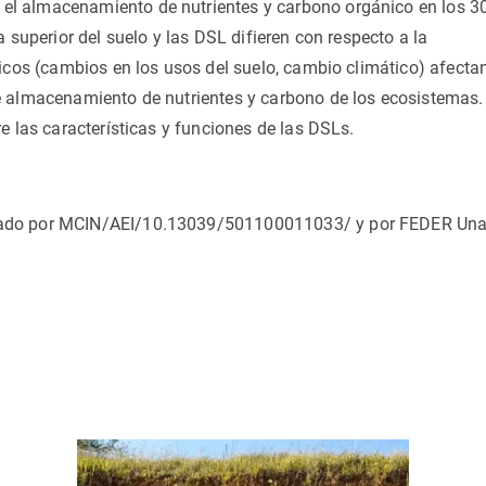
l almacenamiento de nutrientes y carbono orgánico en los 3
 superior del suelo y las DSL difieren con respecto a la
icos (cambios en los usos del suelo, cambio climático) afecta
e almacenamiento de nutrientes y carbono de los ecosistemas.
e las características y funciones de las DSLs.
ciado por MCIN/AEI/10.13039/501100011033/ y por FEDER Un