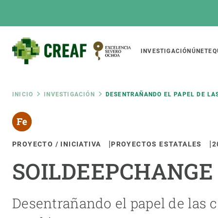
Pasar
al
contenido
principal
Main
INVESTIGACIÓN
ÚNETE
Q
CREAF
naviga
Ruta
INICIO
INVESTIGACIÓN
DESENTRAÑANDO EL PAPEL DE LA
Featured
de
INTRANET
PROYECTO / INICIATIVA
PROYECTOS ESTATALES
2
Responsive
SOBRE NOSOTROS
INVEST
responsive
navegación
SOILDEEPCHANGE
El Centro
Director
menu
Organización institucional
Biodiver
Transparencia
Cambio 
Desentrañando el papel de las
Nuestra gente
Funcion