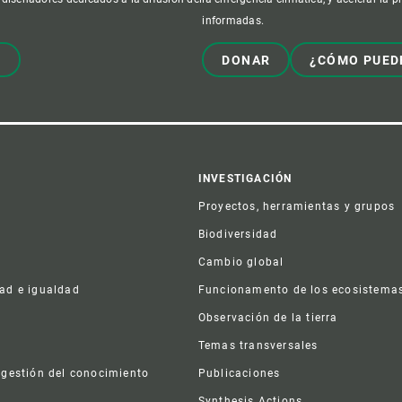
informadas.
!
DONAR
¿CÓMO PUED
er
INVESTIGACIÓN
Proyectos, herramientas y grupos
Biodiversidad
Cambio global
dad e igualdad
Funcionamento de los ecosistema
a
Observación de la tierra
s
Temas transversales
 gestión del conocimiento
Publicaciones
Synthesis Actions