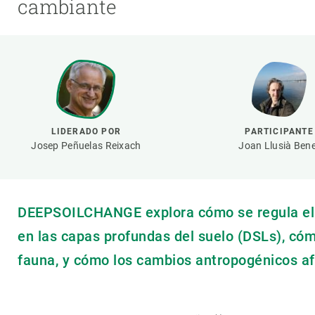
cambiante
Marca y logotipos
Observac
Instalaciones
Temas t
Equidad, Diversidad e Inclusión (EDI)
Publica
Oficina de prensa
Synthesi
Ciencia abierta y gestión del conocimiento
Documentación
LIDERADO POR
PARTICIPANTE
Josep Peñuelas Reixach
Joan Llusià Ben
NOTICIAS Y AGENDA
Agenda
Eventos anteriores
DEEPSOILCHANGE explora cómo se regula el 
Actualidad
en las capas profundas del suelo (DSLs), cómo
Noticias
fauna, y cómo los cambios antropogénicos af
Biodiversidad
Cambio global
Funcionamiento de los ecosistemas