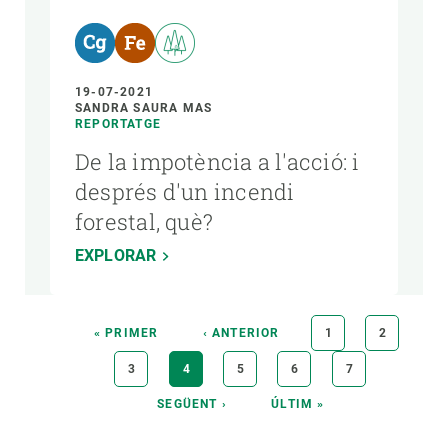
19-07-2021
SANDRA SAURA MAS
REPORTATGE
De la impotència a l'acció: i
després d'un incendi
forestal, què?
EXPLORAR
Paginació
PRIMERA
« PRIMER
PÀGINA
‹ ANTERIOR
PÀGINA
1
PÀGINA
2
PÀGINA
ANTERIOR
PÀGINA
3
PÀGINA
4
PÀGINA
5
PÀGINA
6
PÀGINA
7
ACTUAL
PÀGINA
SEGÜENT ›
ÚLTIMA
ÚLTIM »
SEGÜENT
PÀGINA