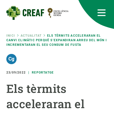
Vés
al
contingut
CREAF
EN
CA
ES
Bluesky
Instagram
Linkedin
Twitter
Youtube
RRSS
Fil
INICI
ACTUALITAT
ELS TÈRMITS ACCELERARAN EL
CANVI CLIMÀTIC PERQUÈ S’EXPANDIRAN ARREU DEL MÓN I
INCREMENTARAN EL SEU CONSUM DE FUSTA
Featured
INTRANET
d'ariadna
responsive
23/09/2022
REPORTATGE
Responsive
SOBRE NOSALTRES
Els tèrmits
menu
RECERCA
acceleraran el
CIÈNCIA EN ACCIÓ
UNEIX-TE A NOSALTRES