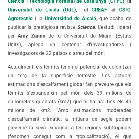
Ciència i Tecnologia Forestal de Catalunya (CTFC)
,
la
Universitat de Lleida (UdL)
, el
CREAF
, el
CSIC
,
Agrotecnio
i la
Universidad de Alcalá
, que acaba de
publicar la prestigiosa revista
Science
. L'estudi, liderat
per
Amy Zanne
de la Universitat de Miami (Estats
Units), aplega un centenar d'investigadores i
investigadors de 22 països d'arreu del món.
Actualment, els tèrmits tenen el potencial de colonitzar
un terç de la superfície terrestre. Les actuals
estimacions d'escalfament global fan preveure que els
tèrmits s’expandeixin pel món dels 39 milions de
quilòmetres quadrats (km2) que hi ha ara fins els 45
milions de km2. "Amb estimacions moderades
d'escalfament climàtic, a mitjans de segle podem
preveure la seva expansió a les regions subtropicals
(fenomen conegut com a tropicalització), el que