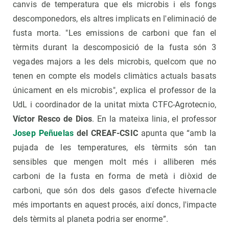
canvis de temperatura que els microbis i els fongs
descomponedors, els altres implicats en l'eliminació de
fusta morta. "Les emissions de carboni que fan el
tèrmits durant la descomposició de la fusta són 3
vegades majors a les dels microbis, quelcom que no
tenen en compte els models climàtics actuals basats
únicament en els microbis", explica el professor de la
UdL i coordinador de la unitat mixta CTFC-Agrotecnio,
Víctor Resco de Dios
. En la mateixa linia, el professor
Josep Peñuelas
del CREAF-CSIC
apunta que “amb la
pujada de les temperatures, els tèrmits són tan
sensibles que mengen molt més i alliberen més
carboni de la fusta en forma de metà i diòxid de
carboni, que són dos dels gasos d'efecte hivernacle
més importants en aquest procés, així doncs, l'impacte
dels tèrmits al planeta podria ser enorme”.