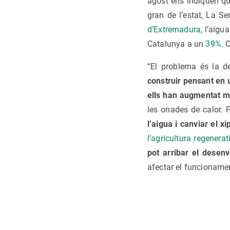
agost ens indiquen q
gran de l’estat, La Se
d’Extremadura,
l’aigu
Catalunya a un
39%.
C
“El problema és la 
construir pensant en u
ells han augmentat ma
les onades de calor. 
l’aigua i canviar el xi
l’agricultura regenerat
pot arribar el desen
afectar el funcionamen