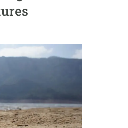
Biodiversitat
tures
Canvi global
Funcionament dels ecosistemes
Observació de la terra