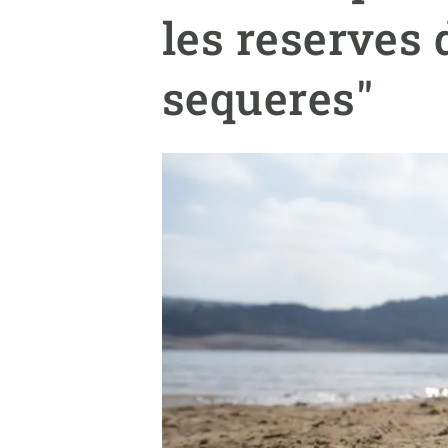
Marca i logotips
Observació de la t
les reserves 
Infraestructures
Temes transversal
Equitat, Diversitat i Inclusió (EDI)
Publicacions
sequeres"
Oficina de premsa
Synthesis Actions
Ciència oberta i gestió del coneixement
Documentació