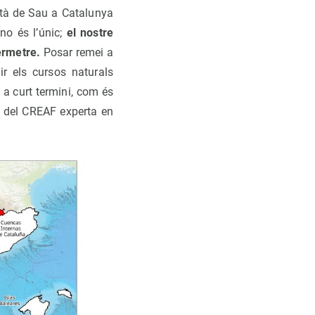
ntà de Sau a Catalunya
no és l’únic;
el nostre
ermetre.
Posar remei a
r els cursos naturals
 a curt termini, com és
a del CREAF experta en