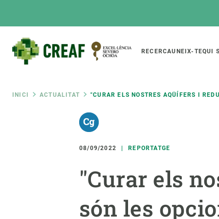
Vés
al
contingut
Main
RECERCA
UNEIX-TE
QUI 
CREAF
naviga
Fil
INICI
ACTUALITAT
"CURAR ELS NOSTRES AQÜÍFERS I RED
Featured
d'ariadna
INTRANET
Responsive
SOBRE NOSALTRES
RECERCA
responsive
08/09/2022
REPORTATGE
El Centre
Directori de recerc
"Curar els no
menu
Organització institucional
Biodiversitat
Transparència
Canvi global
són les opcio
La nostra gent
Funcionament dels