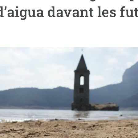
erra
Serveis tècnics
Programa de màsters i doctorat
d’aigua davant les fu
s
Vine de visitant o sabàtic
Segell de bones pràctiques HRS4R
Un lloc on créixer
Desenvolupament de carrera
Seminaris i activitats internes
T’oferim formació