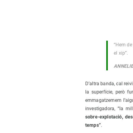
“Hem de d
el xip”.
ANNELI
D’altra banda, cal reiv
la superfície, però 
emmagatzemem l’aigua 
investigadora, “la mi
sobre-explotació, de
temps”
.