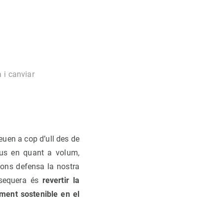
 i canviar
veuen a cop d’ull des de
ius en quant a volum,
gons defensa la nostra
e sequera és
revertir la
ment sostenible en el