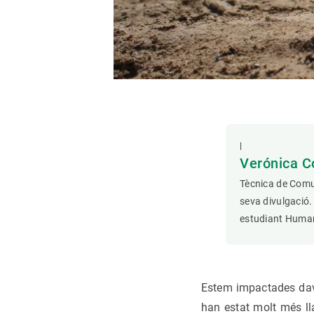
|
Verónica C
Tècnica de Comun
seva divulgació.
estudiant Human
Estem impactades dava
han estat molt més ll