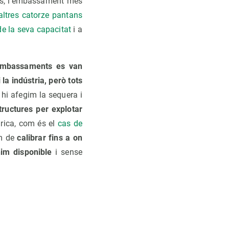
es, l’embassament més
altres catorze pantans
e la seva capacitat
i a
embassaments es van
la indústria, però tots
hi afegim la sequera i
ructures per explotar
rica, com és el
cas de
m de
calibrar fins a on
nim disponible
i sense