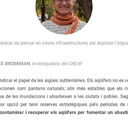
eixar de pensar en noves infraestructures per explotar l’aigua
ES BROEKMAN,
investigadora del CREAF
indicar el paper de les aigües subterrànies. Els aqüífers no es 
funcionen com pantans naturals; són més estables que els r
de les inundacions i abasteixen a les ciutats i pobles. Se
llor opció per tenir reserves estratègiques pels períodes d
scontaminar i recuperar els aqüífers per fomentar un abasti