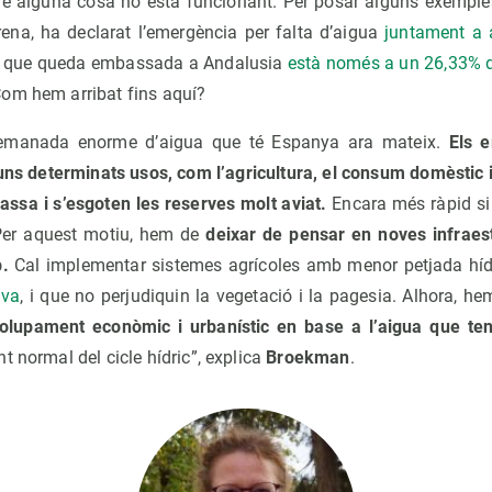
ue alguna cosa no està funcionant. Per posar alguns exempl
rena, ha declarat l’emergència per falta d’aigua
juntament a 
a que queda embassada a Andalusia
està només a un 26,33% d
om hem arribat fins aquí?
demanada enorme d’aigua que té Espanya ara mateix.
Els 
ns determinats usos, com l’agricultura, el consum domèstic i 
ssa i s’esgoten les reserves molt aviat.
Encara més ràpid si 
Per aquest motiu, hem de
deixar de pensar en noves infraest
p.
Cal implementar sistemes agrícoles amb menor petjada híd
iva
, i que no perjudiquin la vegetació i la pagesia. Alhora, he
volupament econòmic i urbanístic en base a l’aigua que te
t normal del cicle hídric”, explica
Broekman
.