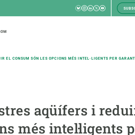
Bluesky
Instagram
Linkedin
Twitter
Youtube
SUBS
RRSS
M
to
SOM
tion
UIR EL CONSUM SÓN LES OPCIONS MÉS INTEL·LIGENTS PER GARANT
CIÈNCIA EN ACCIÓ
UNEIX-TE A NOSALTRES
a
Impacte
Borsa de treball
C
stres aqüífers i redu
Solucions
Oportunitats acadèmiques
F
Innovació
Demana la teva MSCA-PF
M
ns més intel·ligents 
 ecosistemes
Política i gestió
Demana la teva beca ERC