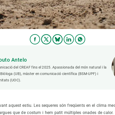
outo Antelo
icació del CREAF fins el 2025. Apassionada del món natural i la
 Biòloga (UB), màster en comunicació científica (BSM-UPF) i
itats (UOC).
nt aquest estiu. Les sequeres són freqüents en el clima med
argues que de costum i hem patit múltiples onades de calor. 