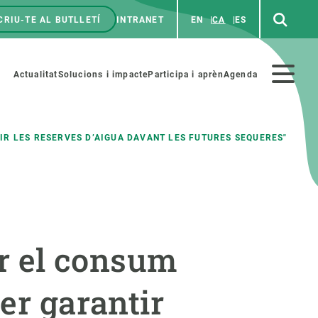
CRIU-TE AL BUTLLETÍ
INTRANET
EN
CA
ES
enú
p
Menú
Actualitat
Solucions i impacte
Participa i aprèn
Agenda
secundario
IR LES RESERVES D’AIGUA DAVANT LES FUTURES SEQUERES"
PARTICIPA
NOTÍCIES I AGENDA
iència i art
Agenda
ir el consum
es ciència amb nosaltres
Esdeveniments anteriors
aterials educatius
Actualitat
per garantir
COL·LABORA
Notícies