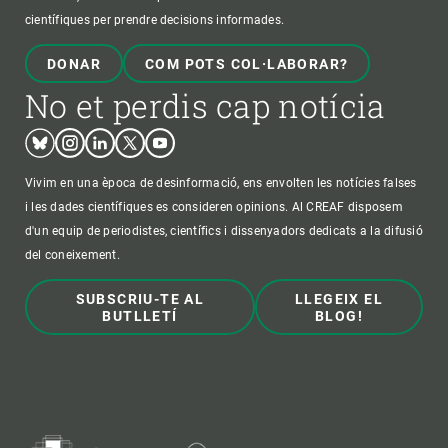
científiques per prendre decisions informades.
DONAR
COM POTS COL·LABORAR?
No et perdis cap notícia
Bluesky
Instagram
Linkedin
Twitter
Youtube
Vivim en una època de desinformació, ens envolten les notícies falses
i les dades científiques es consideren opinions. Al CREAF disposem
d'un equip de periodistes, científics i dissenyadors dedicats a la difusió
del coneixement.
SUBSCRIU-TE AL
LLEGEIX EL
BUTLLETÍ
BLOG!