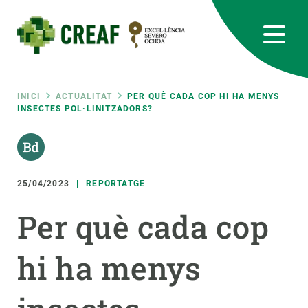
Vés
al
contingut
CREAF
EN
CA
ES
Bluesky
Instagram
Linkedin
Twitter
Youtube
RRSS
Fil
INICI
ACTUALITAT
PER QUÈ CADA COP HI HA MENYS
INSECTES POL·LINITZADORS?
Featured
INTRANET
d'ariadna
responsive
25/04/2023
REPORTATGE
Responsive
SOBRE NOSALTRES
Per què cada cop
menu
RECERCA
hi ha menys
CIÈNCIA EN ACCIÓ
UNEIX-TE A NOSALTRES