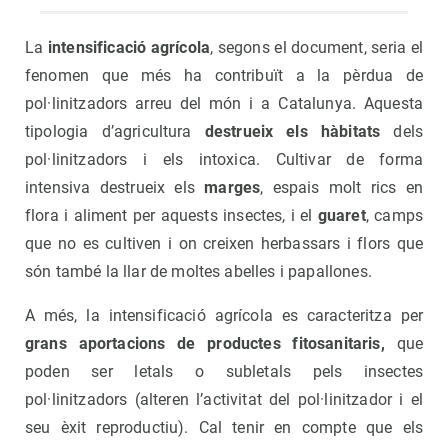
La
intensificació agrícola
, segons el document, seria el
fenomen que més ha contribuït a la pèrdua de
pol·linitzadors arreu del món i a Catalunya. Aquesta
tipologia d’agricultura
destrueix els hàbitats
dels
pol·linitzadors i els intoxica. Cultivar de forma
intensiva destrueix els
marges
, espais molt rics en
flora i aliment per aquests insectes, i el
guaret
, camps
que no es cultiven i on creixen herbassars i flors que
són també la llar de moltes abelles i papallones.
A més, la intensificació agrícola es caracteritza per
grans aportacions de productes fitosanitaris,
que
poden ser letals o subletals pels insectes
pol·linitzadors (alteren l’activitat del pol·linitzador i el
seu èxit reproductiu). Cal tenir en compte que els