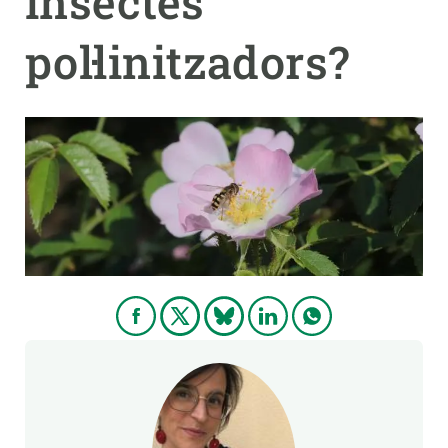
insectes
pol·linitzadors?
PARTICIPA
NOTÍCIES I AGENDA