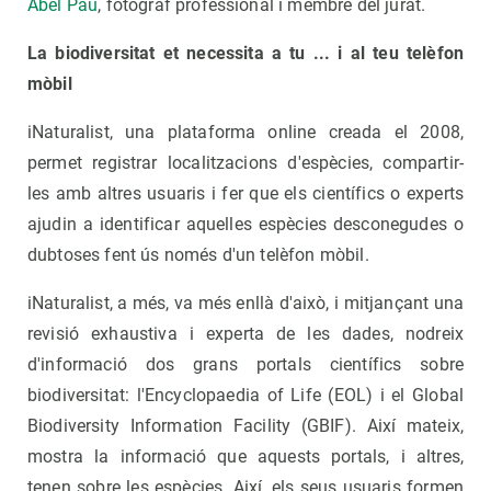
Abel Pau
, fotògraf professional i membre del jurat.
La biodiversitat et necessita a tu ... i al teu telèfon
mòbil
iNaturalist, una plataforma online creada el 2008,
permet registrar localitzacions d'espècies, compartir-
les amb altres usuaris i fer que els científics o experts
ajudin a identificar aquelles espècies desconegudes o
dubtoses fent ús només d'un telèfon mòbil.
iNaturalist, a més, va més enllà d'això, i mitjançant una
revisió exhaustiva i experta de les dades, nodreix
d'informació dos grans portals científics sobre
biodiversitat: l'Encyclopaedia of Life (EOL) i el Global
Biodiversity Information Facility (GBIF). Així mateix,
mostra la informació que aquests portals, i altres,
tenen sobre les espècies. Així, els seus usuaris formen