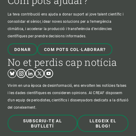
Com pots ajudar?
La teva contribució ens ajuda a donar suport al jove talent científic i
consolidar el sènior, idear noves solucions per a l'emergència
climàtica, i accelerar la producció i transferència d’evidències
científiques per prendre decisions informades.
DONAR
COM POTS COL·LABORAR?
No et perdis cap notícia
Bluesky
Instagram
Linkedin
Twitter
Youtube
Vivim en una època de desinformació, ens envolten les notícies falses
i les dades científiques es consideren opinions. Al CREAF disposem
d'un equip de periodistes, científics i dissenyadors dedicats a la difusió
del coneixement.
SUBSCRIU-TE AL
LLEGEIX EL
BUTLLETÍ
BLOG!