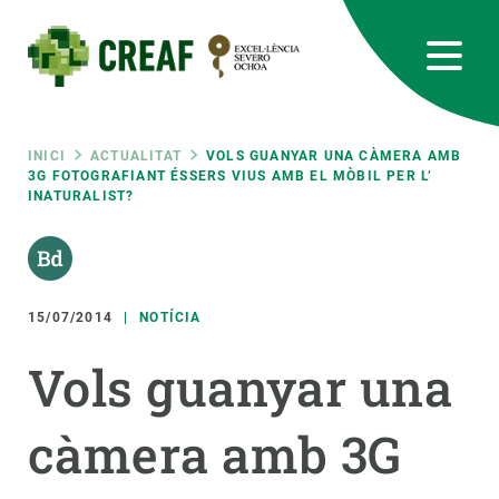
Vés
al
contingut
CREAF
EN
CA
ES
Bluesky
Instagram
Linkedin
Twitter
Youtube
RRSS
Fil
INICI
ACTUALITAT
VOLS GUANYAR UNA CÀMERA AMB
3G FOTOGRAFIANT ÉSSERS VIUS AMB EL MÒBIL PER L’
INATURALIST?
Featured
INTRANET
d'ariadna
responsive
15/07/2014
NOTÍCIA
Responsive
SOBRE NOSALTRES
Vols guanyar una
menu
RECERCA
càmera amb 3G
CIÈNCIA EN ACCIÓ
UNEIX-TE A NOSALTRES