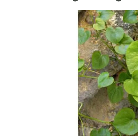
Marca i logotips
Observació de la t
Infraestructures
Temes transversal
Equitat, Diversitat i Inclusió (EDI)
Publicacions
Oficina de premsa
Synthesis Actions
Ciència oberta i gestió del coneixement
Documentació