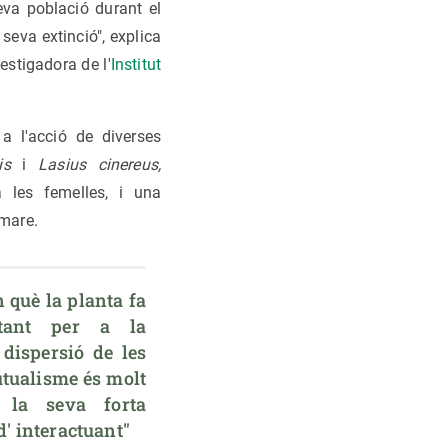
eva població durant el
seva extinció", explica
vestigadora de l'
Institut
a l'acció de diverses
is
i
Lasius cinereus,
a les femelles, i una
 mare.
què la planta fa 
tant per a la 
 dispersió de les 
utualisme és molt 
la seva forta 
d' interactuant"