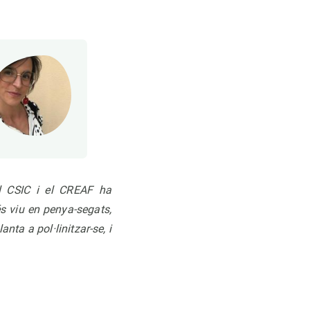
el CSIC i el CREAF ha
s viu en penya-segats,
ta a pol·linitzar-se, i