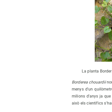
La planta Borde
Borderea chouardii
nom
menys d'un quilòmetre
milions d'anys ja que h
això els científics s'