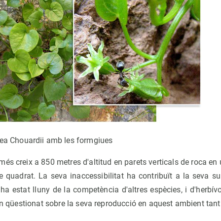
rea Chouardii amb les formgiues
és creix a 850 metres d'altitud en parets verticals de roca e
 quadrat. La seva inaccessibilitat ha contribuït a la seva sup
a estat lluny de la competència d'altres espècies, i d'herbívors
han qüestionat sobre la seva reproducció en aquest ambient tant 