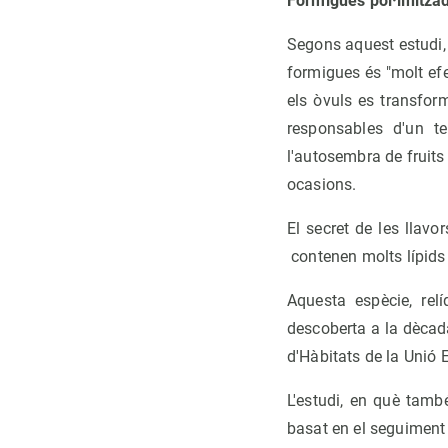
Formigues pol·linitz
Segons aquest estudi, 
formigues és "molt efe
els òvuls es transform
responsables d'un te
l'autosembra de fruits
ocasions.
El secret de les llavo
contenen molts lípids (
Aquesta espècie, rel
descoberta a la dècad
d'Hàbitats de la Unió 
L'estudi, en què també
basat en el seguiment