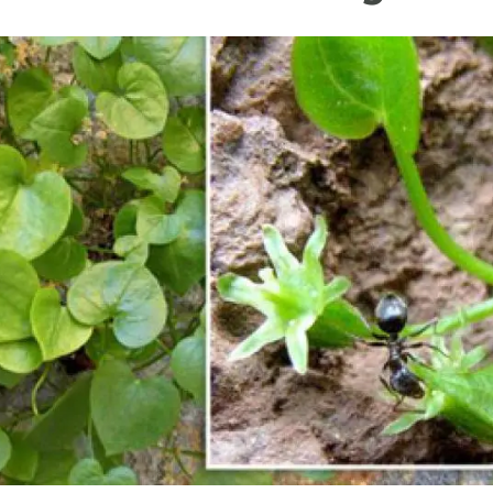
erra
Serveis tècnics
Programa de màsters i doctorat
s
Vine de visitant o sabàtic
Segell de bones pràctiques HRS4R
Un lloc on créixer
Desenvolupament de carrera
Seminaris i activitats internes
T’oferim formació