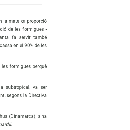
en la mateixa proporció
cció de les formigues -
lanta fa servir també
acassa en el 90% de les
a les formigues perquè
a subtropical, va ser
t, segons la Directiva
arhus (Dinamarca), s'ha
uardii
.