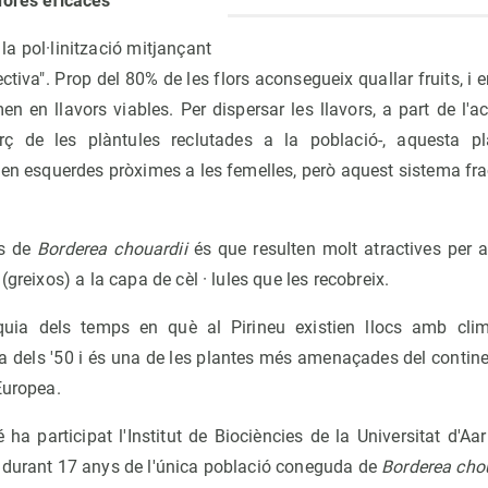
adores
eficaces
la pol·linització mitjançant
ctiva". Prop del 80% de les flors aconsegueix quallar fruits, i 
en en llavors viables. Per dispersar les llavors, a part de l'a
rç de les plàntules reclutades a la població-, aquesta p
 en esquerdes pròximes a les femelles, però aquest sistema fr
rs de
Borderea chouardii
és que resulten molt atractives per 
greixos) a la capa de cèl · lules que les recobreix.
íquia dels temps en què al Pirineu existien llocs amb clim
a dels '50 i és una de les plantes més amenaçades del continen
Europea.
 ha participat l'Institut de Biociències de la Universitat d'A
 durant 17 anys de l'única població coneguda de
Borderea cho