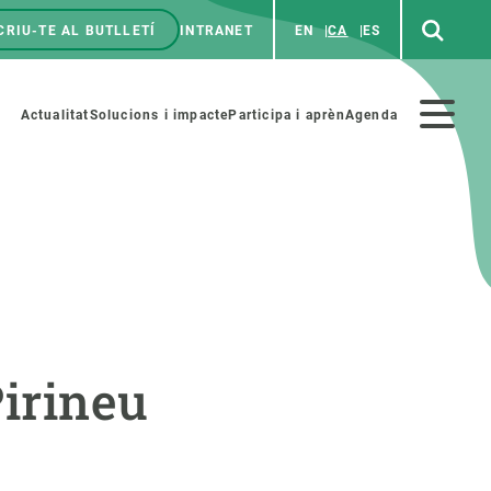
CRIU-TE AL BUTLLETÍ
INTRANET
EN
CA
ES
enú
p
Menú
Actualitat
Solucions i impacte
Participa i aprèn
Agenda
secundario
PARTICIPA
NOTÍCIES I AGENDA
iència i art
Agenda
Pirineu
es ciència amb nosaltres
Esdeveniments anteriors
aterials educatius
Actualitat
COL·LABORA
Notícies