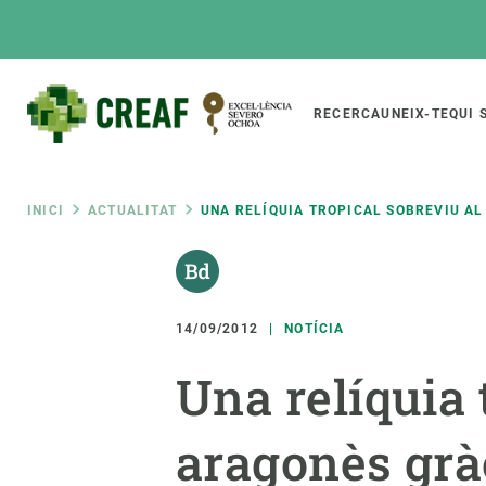
Vés
al
contingut
Main
RECERCA
UNEIX-TE
QUI 
CREAF
naviga
Fil
INICI
ACTUALITAT
UNA RELÍQUIA TROPICAL SOBREVIU AL
Featured
d'ariadna
INTRANET
Responsive
SOBRE NOSALTRES
RECERCA
responsive
14/09/2012
NOTÍCIA
El Centre
Directori de recerc
Una relíquia 
menu
Organització institucional
Biodiversitat
Transparència
Canvi global
aragonès grà
La nostra gent
Funcionament dels