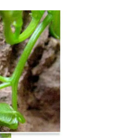
Biodiversitat
Canvi global
Funcionament dels ecosistemes
Observació de la terra