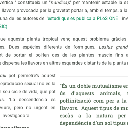
vertical" constitueix un "
handicap
" per mantenir estable la s
llavors provocada per la gravetat portaria, amb el temps, a la 
na de les autores de l'
estudi que es publica a PLoS ONE
i in
SIC)
.
que aquesta planta tropical venç aquest problema gràcies 
es. Dues espècies diferents de formigues,
Lasius grand
ot de portar el pol·len des de les plantes mascle fins 
a
dispersa les llavors en altres esquerdes distants de la planta
dii
pot permetre's aquest
 reproducció sexual no és la
"És un doble mutualisme en 
 seu cicle de vida, que pot
ús d'aquests animals, 
ys. "La descendència és
pol·linització com per a la
llavors.  Aquest tipus de m
eviure, però no urgent en
escàs a la natura per 
a investigadora.
dependència d'un sol tipus 