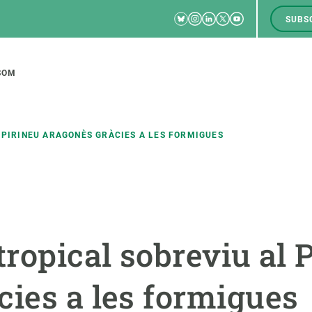
Bluesky
Instagram
Linkedin
Twitter
Youtube
SUBS
RRSS
M
to
SOM
tion
 PIRINEU ARAGONÈS GRÀCIES A LES FORMIGUES
CIÈNCIA EN ACCIÓ
UNEIX-TE A NOSALTRES
a
Impacte
Borsa de treball
C
tropical sobreviu al 
Solucions
Oportunitats acadèmiques
F
Innovació
Demana la teva MSCA-PF
M
cies a les formigues
 ecosistemes
Política i gestió
Demana la teva beca ERC