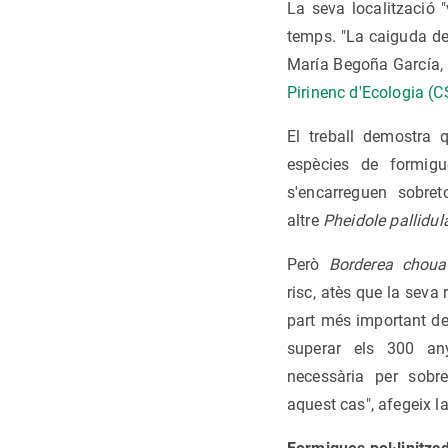
La seva localització "
temps. "La caiguda de 
María Begoña García, u
Pirinenc d'Ecologia (C
El treball demostra 
espècies de formigu
s'encarreguen sobret
altre
Pheidole pallidul
Però
Borderea chouar
risc, atès que la seva
part més important del
superar els 300 an
necessària per sobr
aquest cas", afegeix l