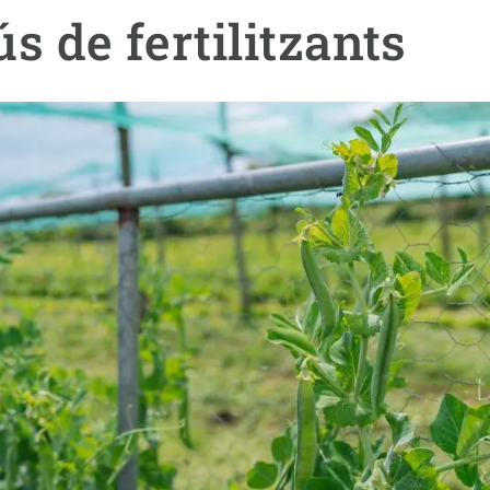
erra
Serveis tècnics
Programa de màsters i doctorat
ús de fertilitzants
s
Vine de visitant o sabàtic
Segell de bones pràctiques HRS4R
Un lloc on créixer
Desenvolupament de carrera
Seminaris i activitats internes
T’oferim formació