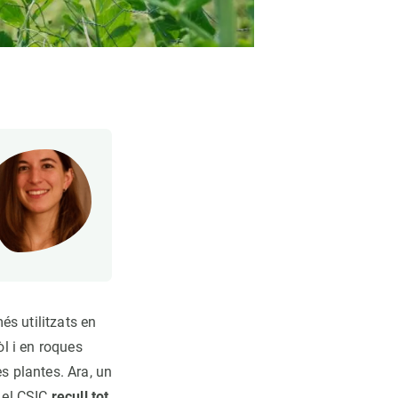
és utilitzats en
òl i en roques
s plantes. Ara, un
i el CSIC
recull tot