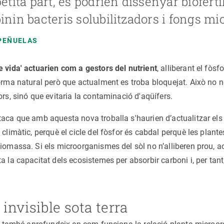
etita part, es podrien dissenyar bioferti
nin bacteris solubilitzadors i fongs mic
PEÑUELAS
e vida' actuarien com a gestors del nutrient
, alliberant el fòsf
forma natural però que actualment es troba bloquejat. Això no 
ors, sinó que evitaria la contaminació d'aqüífers.
taca que amb aquesta nova troballa s'haurien d’actualitzar el
 climàtic, perquè el cicle del fòsfor és cabdal perquè les plant
biomassa. Si els microorganismes del sòl no n’alliberen prou, 
a la capacitat dels ecosistemes per absorbir carboni i, per tant,
invisible sota terra