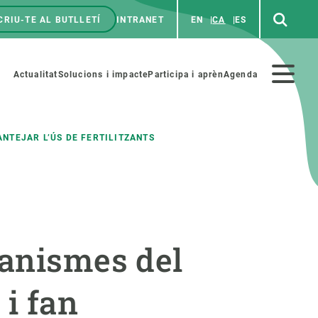
CRIU-TE AL BUTLLETÍ
INTRANET
EN
CA
ES
enú
p
Menú
Actualitat
Solucions i impacte
Participa i aprèn
Agenda
secundario
NTEJAR L’ÚS DE FERTILITZANTS
PARTICIPA
NOTÍCIES I AGENDA
iència i art
Agenda
ganismes del
es ciència amb nosaltres
Esdeveniments anteriors
aterials educatius
Actualitat
 i fan
COL·LABORA
Notícies