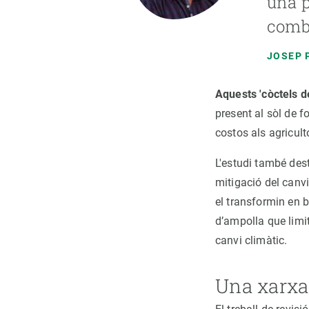
una p
combi
JOSEP 
Aquests 'còctels d
present al sòl de 
costos als agricult
L'estudi també des
mitigació del canvi
el transformin en 
d’ampolla que limit
canvi climàtic.
Una xarxa 