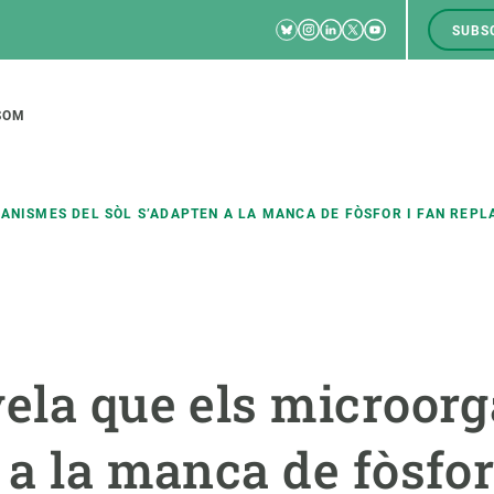
Bluesky
Instagram
Linkedin
Twitter
Youtube
SUBS
RRSS
M
to
SOM
tion
ANISMES DEL SÒL S’ADAPTEN A LA MANCA DE FÒSFOR I FAN REPLA
CIÈNCIA EN ACCIÓ
UNEIX-TE A NOSALTRES
a
Impacte
Borsa de treball
C
vela que els microor
Solucions
Oportunitats acadèmiques
F
Innovació
Demana la teva MSCA-PF
M
 a la manca de fòsfor
 ecosistemes
Política i gestió
Demana la teva beca ERC