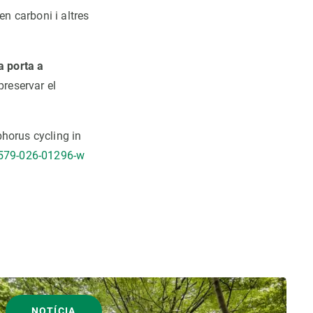
en carboni i altres
a porta a
preservar el
phorus cycling in
1579-026-01296-w
NOTÍCIA