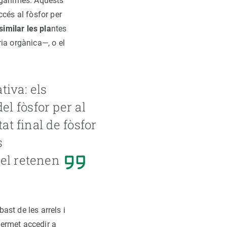
organimes. Aquests
ccés al fòsfor per
imilar les pla
ntes
ia orgànica—, o el
tiva: els
l fòsfor per al
at final de fòsfor
s
 el retenen
st de les arrels i
permet accedir a