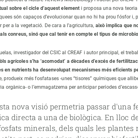
ual sobre el cicle d’aquest element
i proposa una nova teoria
arquees són capaços d’evolucionar quan no hi ha prou fósfor i,
r per a la vegetació. De cara a l’agricultura,
això implica que n
s als conreus, sinó que cal tenir en compte el tipus de microb
las, investigador del CSIC al CREAF i autor principal, el treb
ls agrícoles s’ha ‘acomodat’ a dècades d’excés de fertilitza
s en nutrients ha desenvolupat mecanismes més eficients per
e, produeix més fosfatases -unes “tisores” químiques que allibe
ria orgànica- o l’emmagatzema per anticipar períodes d’escass
ta nova visió permetria passar d'una fe
ca directa a una de biològica. En lloc de
osfats minerals, dels quals les plantes