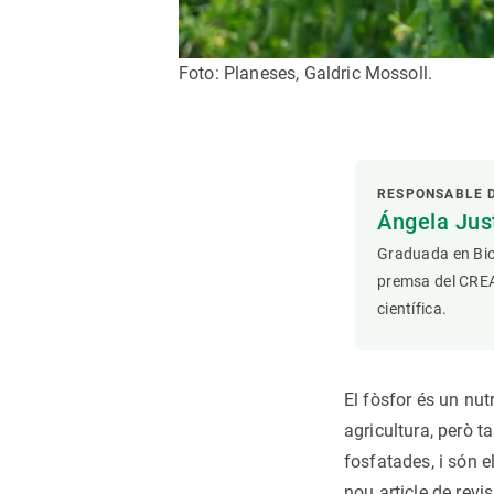
Foto: Planeses, Galdric Mossoll.
RESPONSABLE 
Ángela Ju
Graduada en Bio
premsa del CREAF
científica.
El fòsfor és un nutr
agricultura, però t
fosfatades, i són e
nou article de revis