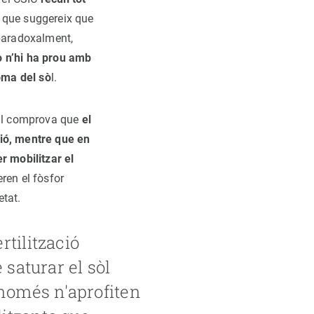
 que suggereix que
 paradoxalment,
o n’hi ha prou amb
ioma del sò
l.
all comprova que
el
ció, mentre que en
 mobilitzar el
ren el fòsfor
etat.
rtilització
 saturar el sòl
 només n'aprofiten