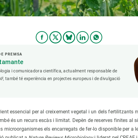
DE PREMSA
stamante
logia i comunicadora científica, actualment responsable de
, també té experiència en projectes europeus i de divulgació
ient essencial per al creixement vegetal i un dels fertilitzants m
ambé és un recurs escàs i limitat. Depèn de reserves finites al s
ls microorganismes els encarregats de fer-lo disponible per a le
ió publicat a
Nature Reviews Microbiology
i liderat pel CREAF 