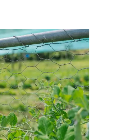
Biodiversitat
Canvi global
Funcionament dels ecosistemes
Observació de la terra