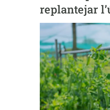
Marca i logotips
Observació de la t
replantejar l’
Infraestructures
Temes transversal
Equitat, Diversitat i Inclusió (EDI)
Publicacions
Oficina de premsa
Synthesis Actions
Ciència oberta i gestió del coneixement
Documentació