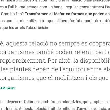
sió també aprofundeix en com funciona la relació planta-micro
les a l’ull humà actuen com un banc i regulen constantment l’a
s. Com ho fan?
Transformen el fòsfor en formes que poden ass
os com la mineralització —que allibera fosfat a partir de matèr
què les arrels l’absorbeixin.
é, aquesta relació no sempre és coopera
organismes també poden retenir part de
ropi creixement. Per això, la disponibilit
 les plantes depèn de l’equilibri entre el
organismes que el mobilitzen i els que
SARDANS
tes depenen d’aliances amb fongs micorrízics, que amplien l’aba
 nutrients. Aquesta relació, fruit de milions d’anys d’evolució, 