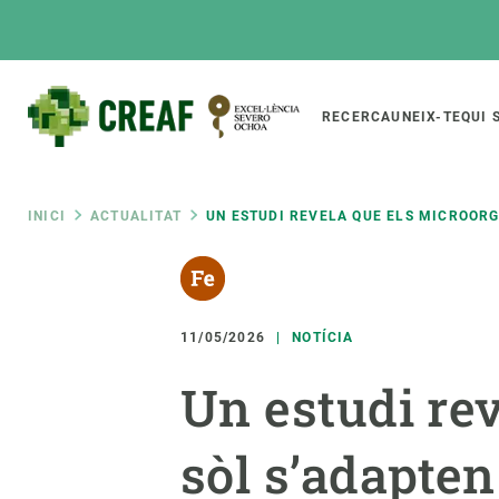
Vés
al
contingut
Main
RECERCA
UNEIX-TE
QUI 
CREAF
naviga
Fil
INICI
ACTUALITAT
UN ESTUDI REVELA QUE ELS MICROORG
Featured
d'ariadna
INTRANET
Responsive
SOBRE NOSALTRES
RECERCA
responsive
11/05/2026
NOTÍCIA
El Centre
Directori de recerc
Un estudi re
menu
Organització institucional
Biodiversitat
Transparència
Canvi global
sòl s’adapten
La nostra gent
Funcionament dels