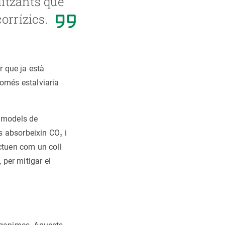
litzants que
orrízics.
or que ja està
només estalviaria
s models de
es absorbeixin CO₂ i
actuen com un coll
 per mitigar el