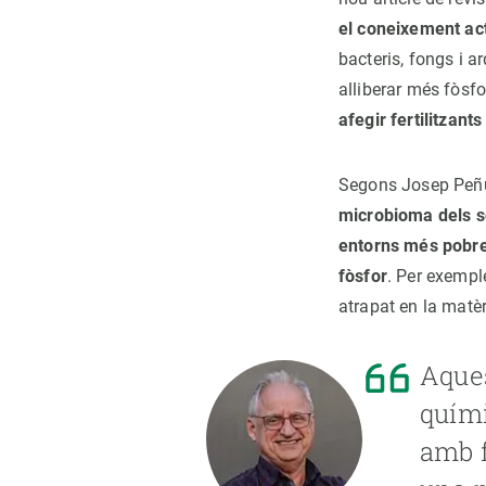
el coneixement act
bacteris, fongs i 
alliberar més fòsfo
afegir fertilitzant
Segons Josep Peñue
microbioma dels sò
entorns més pobre
fòsfor
. Per exempl
atrapat en la matè
Aques
quími
amb f