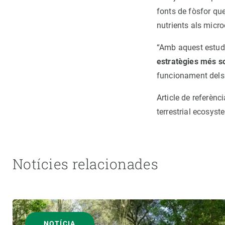
fonts de fòsfor que
nutrients als micr
“Amb aquest estudi
estratègies més s
funcionament dels
Article de referènc
terrestrial ecosys
Notícies relacionades
NOTÍCIA