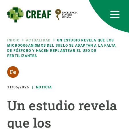
Pasar
al
contenido
principal
CREAF
EN
CA
ES
Bluesky
Instagram
Linkedin
Twitter
Youtube
RRSS
Ruta
INICIO
ACTUALIDAD
UN ESTUDIO REVELA QUE LOS
MICROORGANISMOS DEL SUELO SE ADAPTAN A LA FALTA
DE FÓSFORO Y HACEN REPLANTEAR EL USO DE
Featured
INTRANET
FERTILIZANTES
de
responsive
navegación
Responsive
11/05/2026
NOTICIA
SOBRE NOSOTROS
Un estudio revela
menu
INVESTIGACIÓN
CIENCIA EN ACCIÓN
que los
ÚNETE A NOSOTROS