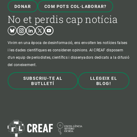
DONAR
COM POTS COL·LABORAR?
No et perdis cap notícia
Bluesky
Instagram
Linkedin
Twitter
Youtube
Vivim en una època de desinformació, ens envolten les notícies falses
i les dades científiques es consideren opinions. Al CREAF disposem
d'un equip de periodistes, científics i dissenyadors dedicats a la difusió
del coneixement.
SUBSCRIU-TE AL
LLEGEIX EL
BUTLLETÍ
BLOG!