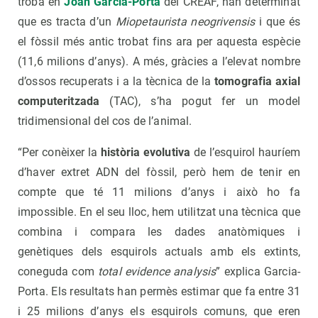
troba en
Joan Garcia-Porta
del CREAF, han determinat
que es tracta d’un
Miopetaurista neogrivensis
i que és
el fòssil més antic trobat fins ara per aquesta espècie
(11,6 milions d’anys). A més, gràcies a l’elevat nombre
d’ossos recuperats i a la tècnica de la
tomografia axial
computeritzada
(TAC), s’ha pogut fer un model
tridimensional del cos de l’animal.
“Per conèixer la
història evolutiva
de l’esquirol hauríem
d’haver extret ADN del fòssil, però hem de tenir en
compte que té 11 milions d’anys i això ho fa
impossible. En el seu lloc, hem utilitzat una tècnica que
combina i compara les dades anatòmiques i
genètiques dels esquirols actuals amb els extints,
coneguda com
total evidence analysis
” explica Garcia-
Porta. Els resultats han permès estimar que fa entre 31
i 25 milions d’anys els esquirols comuns, que eren