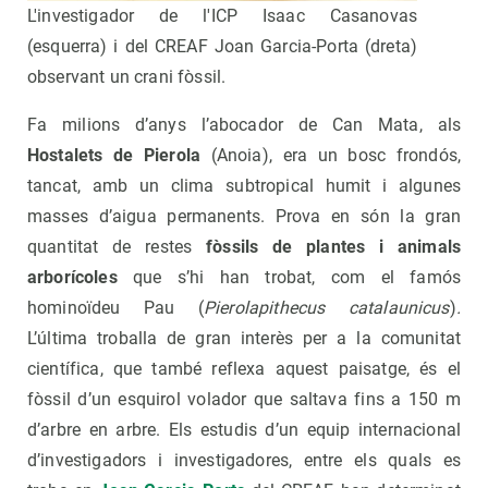
L'investigador de l'ICP Isaac Casanovas
(esquerra) i del CREAF Joan Garcia-Porta (dreta)
observant un crani fòssil.
Fa milions d’anys l’abocador de Can Mata, als
Hostalets de Pierola
(Anoia), era un bosc frondós,
tancat, amb un clima subtropical humit i algunes
masses d’aigua permanents. Prova en són la gran
quantitat de restes
fòssils de plantes i animals
arborícoles
que s’hi han trobat, com el famós
hominoïdeu Pau (
Pierolapithecus catalaunicus
)
.
L’última troballa de gran interès per a la comunitat
científica, que també reflexa aquest paisatge, és el
fòssil d’un esquirol volador que saltava fins a 150 m
d’arbre en arbre. Els estudis d’un equip internacional
d’investigadors i investigadores, entre els quals es