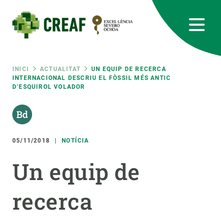
Vés
al
contingut
CREAF
EN
CA
ES
Bluesky
Instagram
Linkedin
Twitter
Youtube
RRSS
Fil
INICI
ACTUALITAT
UN EQUIP DE RECERCA
INTERNACIONAL DESCRIU EL FÒSSIL MÉS ANTIC
D’ESQUIROL VOLADOR
Featured
INTRANET
d'ariadna
responsive
05/11/2018
NOTÍCIA
Responsive
SOBRE NOSALTRES
Un equip de
menu
RECERCA
recerca
CIÈNCIA EN ACCIÓ
UNEIX-TE A NOSALTRES