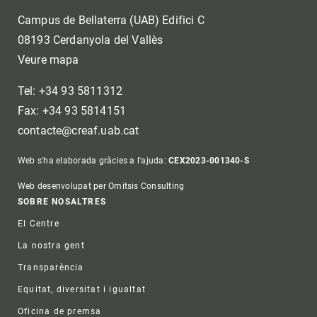
Campus de Bellaterra (UAB) Edifici C
08193 Cerdanyola del Vallès
Veure mapa
Tel: +34 93 5811312
Fax: +34 93 5814151
contacte@creaf.uab.cat
Web s'ha elaborada gràcies a l'ajuda:
CEX2023-001340-S
Web desenvolupat per Omitsis Consulting
Footer
SOBRE NOSALTRES
El Centre
La nostra gent
Transparència
Equitat, diversitat i igualtat
Oficina de premsa