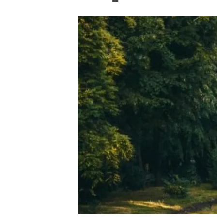
Marca i logotips
Observació de la t
Infraestructures
Temes transversal
Equitat, Diversitat i Inclusió (EDI)
Publicacions
Oficina de premsa
Synthesis Actions
Ciència oberta i gestió del coneixement
Documentació