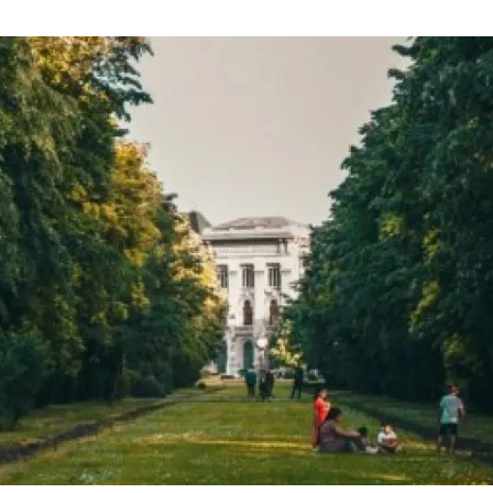
erra
Serveis tècnics
Programa de màsters i doctorat
s
Vine de visitant o sabàtic
Segell de bones pràctiques HRS4R
Un lloc on créixer
Desenvolupament de carrera
Seminaris i activitats internes
T’oferim formació