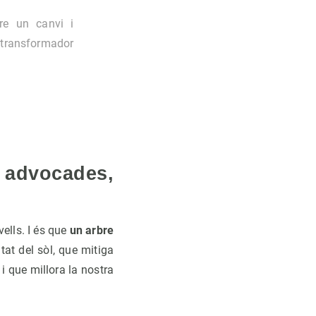
re un canvi i
 transformador
 advocades,
ells. I és que
un arbre
itat del sòl, que mitiga
 i que millora la nostra