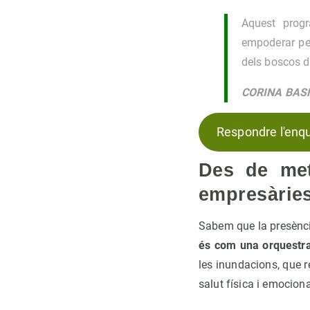
Aquest progr
empoderar pe
dels boscos di
CORINA BAS
Respondre l'enq
Des de met
empresàries
Sabem que la presència
és com una orquestr
les inundacions, que re
salut física i emociona