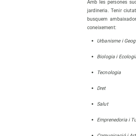
Amb les persones succ
jardineria. Tenir ciut
busquem ambaixadors 
coneixement:
Urbanisme i Geog
Biologia i Ecologi
Tecnologia
Dret
Salut
Emprenedoria i T
Comunicació i Art