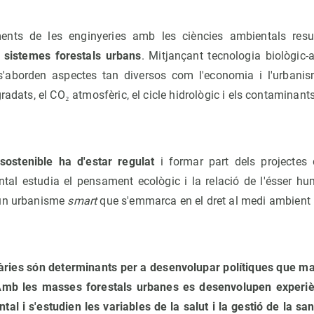
ments de les enginyeries amb les ciències ambientals res
r sistemes forestals urbans
. Mitjançant tecnologia biològic-a
s'aborden aspectes tan diversos com l'economia i l'urbanism
adats, el CO₂ atmosfèric, el cicle hidrològic i els contaminants de
ostenible ha d'estar regulat
i formar part dels projectes
ntal estudia el pensament ecològic i la relació de l'ésser h
'un urbanisme
smart
que s'emmarca en el dret al medi ambient i
àries són determinants per a desenvolupar polítiques que man
Amb les masses forestals urbanes es desenvolupen experi
tal i s'estudien les variables de la salut i la gestió de la san