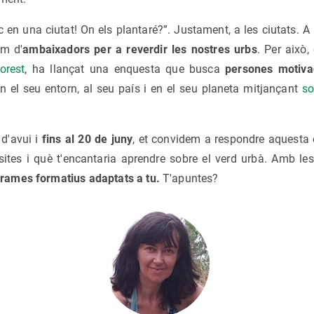
c en una ciutat! On els plantaré?”. Justament, a les ciutats. A 
im d'
ambaixadors per a reverdir les nostres urbs
. Per això,
orest
, ha llançat una enquesta que busca
persones motiv
n el seu entorn, al seu país i en el seu planeta mitjançant
so
 d'avui i
fins al 20 de juny
, et convidem a respondre aquesta 
tes i què t'encantaria aprendre sobre el verd urbà. Amb les
ames formatius adaptats a tu.
T'apuntes?