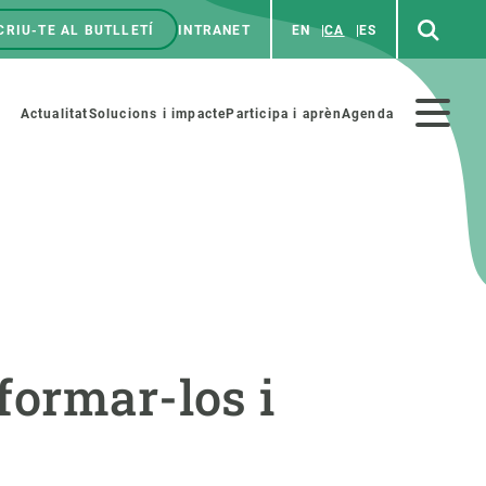
CRIU-TE AL BUTLLETÍ
INTRANET
EN
CA
ES
enú
p
Menú
Actualitat
Solucions i impacte
Participa i aprèn
Agenda
secundario
PARTICIPA
NOTÍCIES I AGENDA
iència i art
Agenda
formar-los i
es ciència amb nosaltres
Esdeveniments anteriors
aterials educatius
Actualitat
COL·LABORA
Notícies