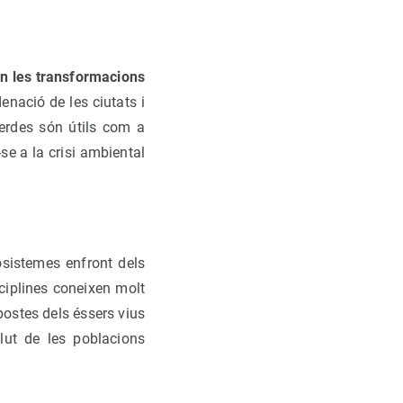
n les transformacions
denació de les ciutats i
verdes són útils com a
se a la crisi ambiental
cosistemes enfront dels
ciplines coneixen molt
spostes dels éssers vius
alut de les poblacions