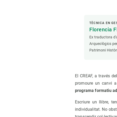
TÈCNICA EN GE
Florencia F
Ex traductora d
Arqueològics per
Patrimoni Històr
El CREAF, a través de
promoure un canvi a l
programa formatiu ada
Escriure un llibre, t
individualitat. No obs
transcendir col·lectiv