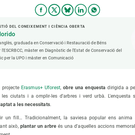
STIÓ DEL CONEIXEMENT I CIÈNCIA OBERTA
lorido
'anglès, graduada en Conservació i Restauració de Béns
 l'ESCRBCC, màster en Diagnòstic de l'Estat de Conservació del
ic per la UPO i màster en Comunicació
l projecte
Erasmus+ Uforest
,
obre una enquesta
dirigida a p
es ciutats i a omplir-les d'arbres i verd urbà. L'enquesta s
ptat a les necessitats
.
enir un fill… Tradicionalment, la saviesa popular ens anima
tant això,
plantar un arbre
és una d'aquelles accions memora
ament.