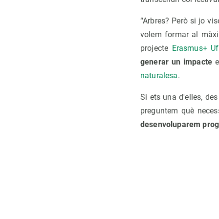
“Arbres? Però si jo vis
volem formar al màx
projecte
Erasmus+ Uf
generar un impacte
e
naturalesa
.
Si ets una d'elles, des
preguntem què necessi
desenvoluparem progr