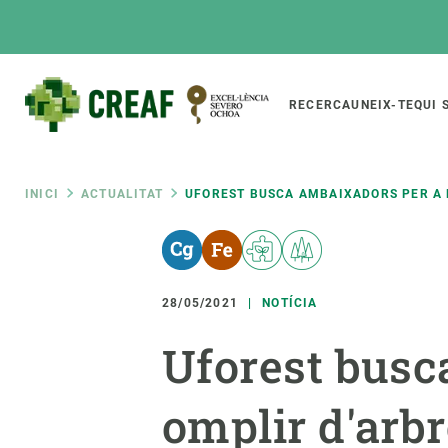
Vés
al
contingut
Main
RECERCA
UNEIX-TE
QUI 
CREAF
naviga
Fil
INICI
ACTUALITAT
UFOREST BUSCA AMBAIXADORS PER A 
Featured
d'ariadna
INTRANET
Responsive
SOBRE NOSALTRES
RECERCA
responsive
28/05/2021
NOTÍCIA
El Centre
Directori de recerc
Uforest busc
menu
Organització institucional
Biodiversitat
Transparència
Canvi global
omplir d'arbr
La nostra gent
Funcionament dels