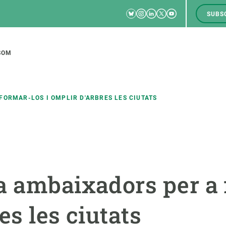
Bluesky
Instagram
Linkedin
Twitter
Youtube
SUBS
RRSS
M
to
SOM
tion
FORMAR-LOS I OMPLIR D'ARBRES LES CIUTATS
CIÈNCIA EN ACCIÓ
UNEIX-TE A NOSALTRES
a
Impacte
Borsa de treball
C
a ambaixadors per a 
Solucions
Oportunitats acadèmiques
F
Innovació
Demana la teva MSCA-PF
M
es les ciutats
 ecosistemes
Política i gestió
Demana la teva beca ERC