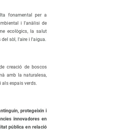
ulta fonamental per a
mbiental i l'anàlisi de
e ecològics, la salut
l sòl, l'aire i l'aigua.
 de creació de boscos
umà amb la naturalesa,
 als espais verds.
tinguin, protegeixin i
ències innovadores en
itat pública en relació