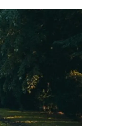
Biodiversitat
Canvi global
Funcionament dels ecosistemes
Observació de la terra