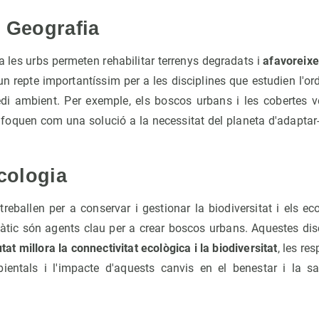
 Geografia
 les urbs permeten rehabilitar terrenys degradats i
afavoreixe
 un repte importantíssim per a les disciplines que estudien l'or
edi ambient. Per exemple, els boscos urbans i les cobertes 
enfoquen com una solució a la necessitat del planeta d'adaptar-
Ecologia
treballen per a conservar i gestionar la biodiversitat i els e
àtic són agents clau per a crear boscos urbans. Aquestes dis
utat millora la connectivitat ecològica i la biodiversitat
, les re
ientals i l'impacte d'aquests canvis en el benestar i la s