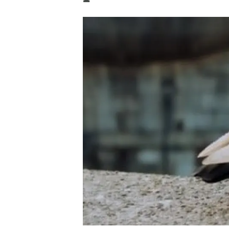
Marca i logotips
Observació de la t
Infraestructures
Temes transversal
Equitat, Diversitat i Inclusió (EDI)
Publicacions
Oficina de premsa
Synthesis Actions
Ciència oberta i gestió del coneixement
Documentació