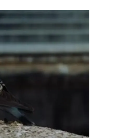
Biodiversitat
Canvi global
Funcionament dels ecosistemes
Observació de la terra