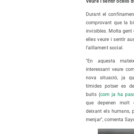
Veure i sentir ocells 
Durant el confinamen
comprovant que la bio
invisibles. Molta gent
elles veure i sentir a
l’aïllament social.
"En aquesta matei
interessant veure com
nova situació, ja q
tímides potser es de
buits (
com ja ha pas
que depenen molt 
deixant els humans, p
menjar", comenta Sayo