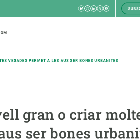
Bluesky
Instagram
Linkedin
Twitter
Youtube
SUBS
RRSS
M
to
SOM
tion
TES VEGADES PERMET A LES AUS SER BONES URBANITES
CIÈNCIA EN ACCIÓ
UNEIX-TE A NOSALTRES
a
Impacte
Borsa de treball
C
ell gran o criar mol
Solucions
Oportunitats acadèmiques
F
Innovació
Demana la teva MSCA-PF
M
 aus ser bones urbani
 ecosistemes
Política i gestió
Demana la teva beca ERC