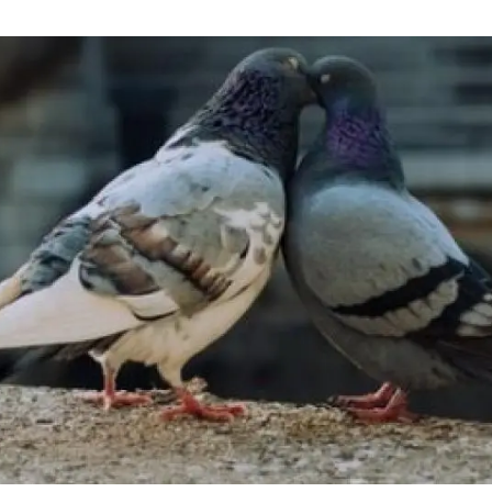
erra
Serveis tècnics
Programa de màsters i doctorat
s
Vine de visitant o sabàtic
Segell de bones pràctiques HRS4R
Un lloc on créixer
Desenvolupament de carrera
Seminaris i activitats internes
T’oferim formació