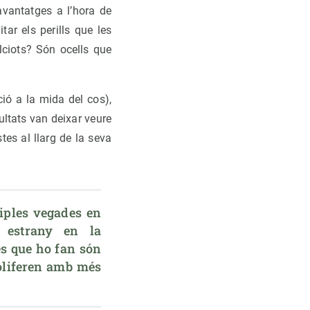
avantatges a l’hora de
tar els perills que les
lciots? Són ocells que
ció a la mida del cos),
ultats van deixar veure
tes al llarg de la seva
tiples vegades en 
 estrany en la 
es que ho fan són 
oliferen amb més 