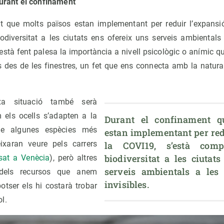
durant el confinament
t que molts països estan implementant per reduir l’expansió
diversitat a les ciutats ens ofereix uns serveis ambientals
 està fent palesa la importància a nivell psicològic o anímic qu
us des de les finestres, un fet que ens connecta amb la natur
xa situació també serà
 els ocells s’adapten a la
Durant el confinament qu
ue algunes espècies més
estan implementant per redu
ixaran veure pels carrers
la COVI19, s’està comp
biodiversitat a les ciutats
sat a Venècia
), però altres
serveis ambientals a les 
dels recursos que anem
invisibles.
otser els hi costarà trobar
l.