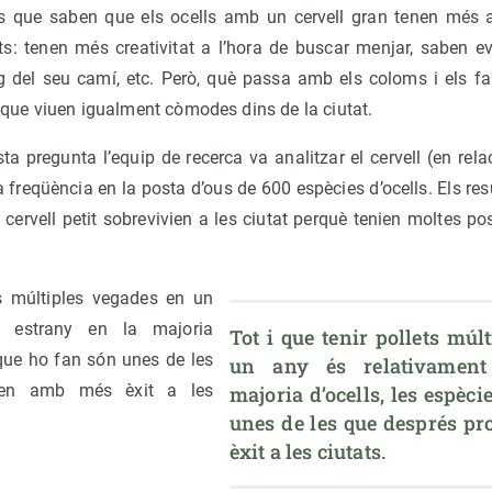
ps que saben que els ocells amb un cervell gran tenen més 
ts: tenen més creativitat a l’hora de buscar menjar, saben evi
del seu camí, etc. Però, què passa amb els coloms i els fa
 i que viuen igualment còmodes dins de la ciutat.
a pregunta l’equip de recerca va analitzar el cervell (en rela
a freqüència en la posta d’ous de 600 espècies d’ocells. Els res
cervell petit sobrevivien a les ciutat perquè tenien moltes pos
ts múltiples vegades en un
t estrany en la majoria
Tot i que tenir pollets múl
 que ho fan són unes de les
un any és relativament
eren amb més èxit a les
majoria d’ocells, les espèci
unes de les que després pr
èxit a les ciutats.