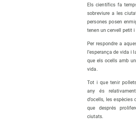
Els científics fa tem
sobreviure a les ciuta
persones posen enmig 
tenen un cervell petit
Per respondre a aquest
l’esperança de vida i l
que els ocells amb un 
vida.
Tot i que tenir polle
any és relativamen
d’ocells, les espècies
que després prolif
ciutats.