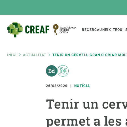
Vés
al
contingut
Main
RECERCA
UNEIX-TE
QUI 
CREAF
naviga
Fil
INICI
ACTUALITAT
TENIR UN CERVELL GRAN O CRIAR MOL
Featured
d'ariadna
INTRANET
Responsive
SOBRE NOSALTRES
RECERCA
responsive
26/03/2020
NOTÍCIA
El Centre
Directori de recerc
Tenir un cerv
menu
Organització institucional
Biodiversitat
Transparència
Canvi global
permet a les
La nostra gent
Funcionament dels