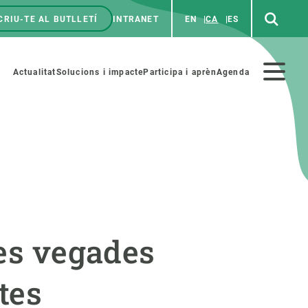
CRIU-TE AL BUTLLETÍ
INTRANET
EN
CA
ES
enú
p
Menú
Actualitat
Solucions i impacte
Participa i aprèn
Agenda
secundario
PARTICIPA
NOTÍCIES I AGENDA
iència i art
Agenda
tes vegades
es ciència amb nosaltres
Esdeveniments anteriors
aterials educatius
Actualitat
tes
COL·LABORA
Notícies