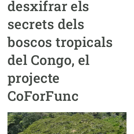
desxifrar els
PARTICIPA
secrets dels
NOTÍCIES I AGENDA
boscos tropicals
del Congo, el
projecte
CoForFunc