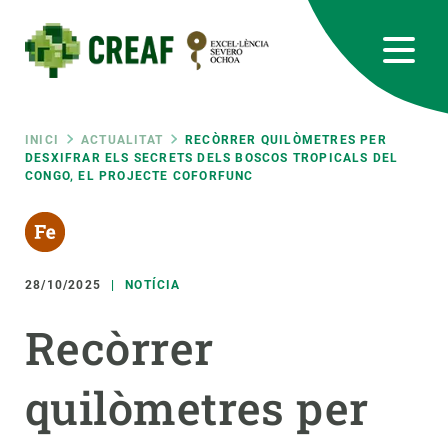
Vés
al
contingut
CREAF
EN
CA
ES
Bluesky
Instagram
Linkedin
Twitter
Youtube
RRSS
Fil
INICI
ACTUALITAT
RECÒRRER QUILÒMETRES PER
DESXIFRAR ELS SECRETS DELS BOSCOS TROPICALS DEL
CONGO, EL PROJECTE COFORFUNC
Featured
INTRANET
d'ariadna
responsive
28/10/2025
NOTÍCIA
Responsive
SOBRE NOSALTRES
Recòrrer
menu
RECERCA
quilòmetres per
CIÈNCIA EN ACCIÓ
UNEIX-TE A NOSALTRES