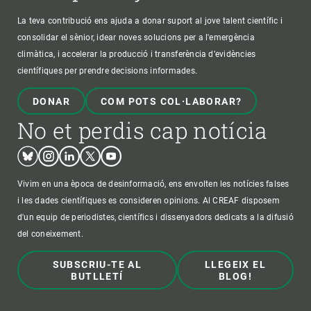
La teva contribució ens ajuda a donar suport al jove talent científic i
consolidar el sènior, idear noves solucions per a l'emergència
climàtica, i accelerar la producció i transferència d’evidències
científiques per prendre decisions informades.
DONAR
COM POTS COL·LABORAR?
No et perdis cap notícia
Bluesky
Instagram
Linkedin
Twitter
Youtube
Vivim en una època de desinformació, ens envolten les notícies falses
i les dades científiques es consideren opinions. Al CREAF disposem
d'un equip de periodistes, científics i dissenyadors dedicats a la difusió
del coneixement.
SUBSCRIU-TE AL
LLEGEIX EL
BUTLLETÍ
BLOG!