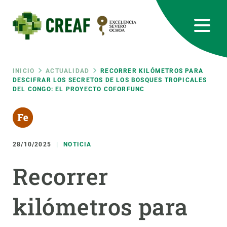
Pasar
al
contenido
principal
CREAF
EN
CA
ES
Bluesky
Instagram
Linkedin
Twitter
Youtube
RRSS
Ruta
INICIO
ACTUALIDAD
RECORRER KILÓMETROS PARA
DESCIFRAR LOS SECRETOS DE LOS BOSQUES TROPICALES
DEL CONGO: EL PROYECTO COFORFUNC
Featured
INTRANET
de
responsive
navegación
28/10/2025
NOTICIA
Responsive
SOBRE NOSOTROS
Recorrer
menu
INVESTIGACIÓN
kilómetros para
CIENCIA EN ACCIÓN
ÚNETE A NOSOTROS