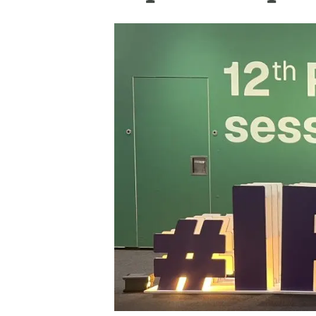
Marca i logotips
Observació de la t
Infraestructures
Temes transversal
Equitat, Diversitat i Inclusió (EDI)
Publicacions
Oficina de premsa
Synthesis Actions
Ciència oberta i gestió del coneixement
Documentació