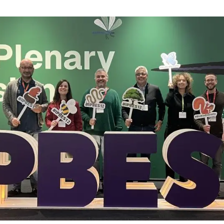
erra
Serveis tècnics
Programa de màsters i doctorat
s
Vine de visitant o sabàtic
Segell de bones pràctiques HRS4R
Un lloc on créixer
Desenvolupament de carrera
Seminaris i activitats internes
T’oferim formació