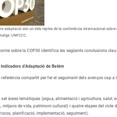
bre adaptació són un dels reptes de la conferència internacional sobre
Imatge: UNFCCC.
nforme sobre la COP30 identifica les següents conclusions clau
9 Indicadors d’Adaptació de Belém
 referència compartit per fer el seguiment dels avenços cap a l
 set àrees temàtiques (aigua, alimentació i agricultura, salut, 
, mitjans de vida, patrimoni cultural) i quatre etapes del cicle 
riscos, planificació, implementació, seguiment).