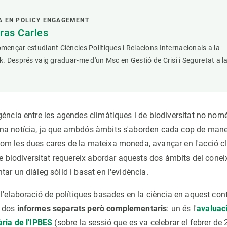
A EN POLICY ENGAGEMENT
ras Carles
mençar estudiant Ciències Polítiques i Relacions Internacionals a la
k. Després vaig graduar-me d'un Msc en Gestió de Crisi i Seguretat a l
ència entre les agendes climàtiques i de biodiversitat no només
na notícia, ja que ambdós àmbits s'aborden cada cop de man
m les dues cares de la mateixa moneda, avançar en l'acció cli
 de biodiversitat requereix abordar aquests dos àmbits del con
ar un diàleg sòlid i basat en l'evidència.
l'elaboració de polítiques basades en la ciència en aquest cont
 dos
informes separats però complementaris
: un és l'
avaluac
ària de l'IPBES
(sobre la sessió que es va celebrar el febrer de