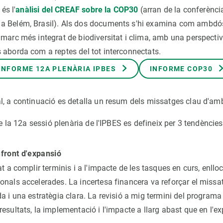
 és l'
anàlisi del CREAF sobre la COP30
(arran de la conferènci
a Belém, Brasil). Als dos documents s'hi examina com ambdó
 marc més integrat de biodiversitat i clima, amb una perspectiv
 aborda com a reptes del tot interconnectats.
INFORME 12A PLENÀRIA IPBES
INFORME COP30
l, a continuació es detalla un resum dels missatges clau d'a
 de la 12a sessió plenària de l'IPBES es defineix per 3 tendències
nfront d'expansió
t a complir terminis i a l'impacte de les tasques en curs, enlloc
onals accelerades. La incertesa financera va reforçar el missa
a i una estratègia clara. La revisió a mig termini del programa
esultats, la implementació i l'impacte a llarg abast que en l'e