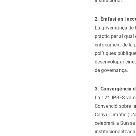
institucional.
2. Èmfasi en l'acc
La governança de la
pràctic per al qual
enfocament de la p
polítiques públique
desenvolupar eines 
de governança.
3. Convergència de
La 12ª. IPBES va co
Convenció sobre la
Canvi Climàtic (UNF
celebrarà a Suïssa 
institucionalitzada