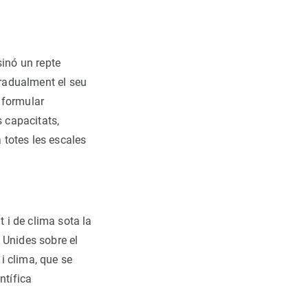
sinó un repte
gradualment el seu
 formular
s capacitats,
a totes les escales
t i de clima sota la
 Unides sobre el
 i clima, que se
ntífica