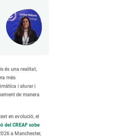
a
 és una realitat,
era més
màtica i aturar i
eixement de manera
ext en evolució, el
ió del CREAF sobe
 2026 a Manchester,