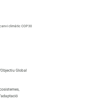
 canvi climàtic COP30
:
’Objectiu Global
ecosistemes,
d’adaptació