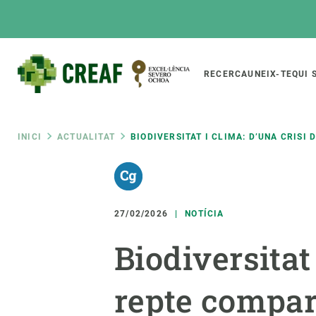
Vés
al
contingut
Main
RECERCA
UNEIX-TE
QUI 
CREAF
naviga
Fil
INICI
ACTUALITAT
BIODIVERSITAT I CLIMA: D’UNA CRISI
Featured
d'ariadna
INTRANET
Responsive
SOBRE NOSALTRES
RECERCA
responsive
27/02/2026
NOTÍCIA
El Centre
Directori de recerc
Biodiversitat
menu
Organització institucional
Biodiversitat
Transparència
Canvi global
repte compar
La nostra gent
Funcionament dels