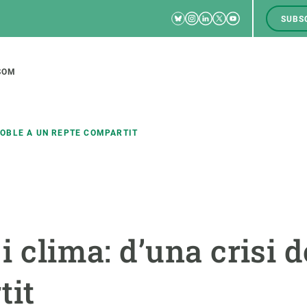
Bluesky
Instagram
Linkedin
Twitter
Youtube
SUBS
RRSS
M
to
SOM
tion
 DOBLE A UN REPTE COMPARTIT
CIÈNCIA EN ACCIÓ
UNEIX-TE A NOSALTRES
a
Impacte
Borsa de treball
C
 i clima: d’una crisi 
Solucions
Oportunitats acadèmiques
F
Innovació
Demana la teva MSCA-PF
M
tit
 ecosistemes
Política i gestió
Demana la teva beca ERC