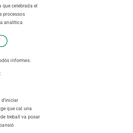
a que celebrada el
s processos
a analítica
mbdós informes.
:
 d'iniciar
tge que cal una
 de treball va posar
xpansió