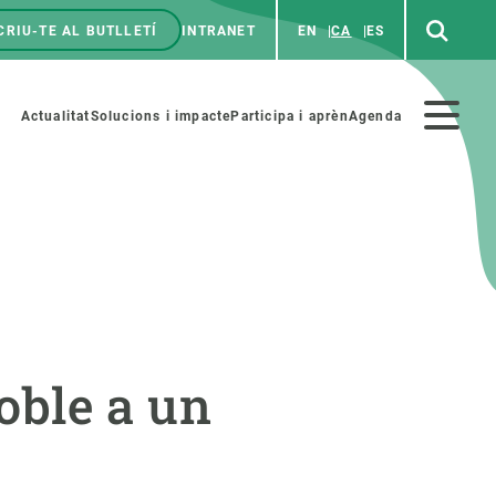
CRIU-TE AL BUTLLETÍ
INTRANET
EN
CA
ES
enú
p
Menú
Actualitat
Solucions i impacte
Participa i aprèn
Agenda
secundario
PARTICIPA
NOTÍCIES I AGENDA
iència i art
Agenda
doble a un
es ciència amb nosaltres
Esdeveniments anteriors
aterials educatius
Actualitat
COL·LABORA
Notícies