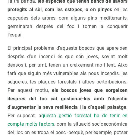
l’altra banda,
les espècies que tenen bancs de llavors
protegits al sòl, com les estepes, o en pinyes
en les
capçades dels arbres, com alguns pins mediterranis,
germinaran després del foc i tornen a conquerir
l’espai.
El principal problema d'aquests boscos que apareixen
desprès d’un incendi és que són joves, sovint molt
densos i, per tant, tenen un creixement molt lent. Això
farà que siguin més vulnerables als nous incendis, les
sequeres, les plagues forestals i altres pertorbacions.
Per aquest motiu,
els boscos joves que sorgeixen
després del foc cal gestionar-los amb l’objectiu
d’augmentar la seva resiliència i la d’aquell paisatge
.
Per suposat, a
questa gestió forestal ha de tenir en
compte molts factors
, com la situació socioeconòmica
del lloc on es troba el bosc -perquè, per exemple, potser