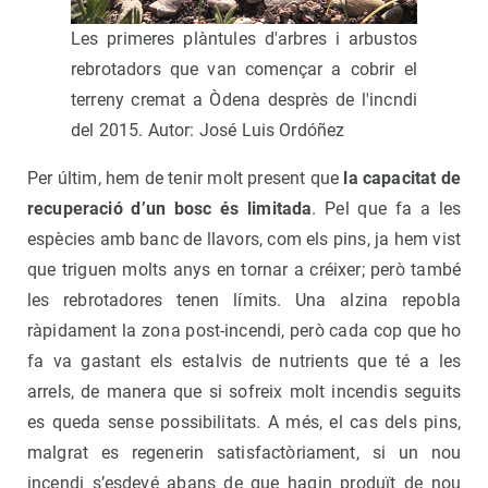
Les primeres plàntules d'arbres i arbustos
rebrotadors que van començar a cobrir el
terreny cremat a Òdena desprès de l'incndi
del 2015. Autor: José Luis Ordóñez
Per últim, hem de tenir molt present que
la capacitat de
recuperació d’un bosc és limitada
. Pel que fa a les
espècies amb banc de llavors, com els pins, ja hem vist
que triguen molts anys en tornar a créixer; però també
les rebrotadores tenen límits. Una alzina repobla
ràpidament la zona post-incendi, però cada cop que ho
fa va gastant els estalvis de nutrients que té a les
arrels, de manera que si sofreix molt incendis seguits
es queda sense possibilitats. A més, el cas dels pins,
malgrat es regenerin satisfactòriament, si un nou
incendi s’esdevé abans de que hagin produït de nou