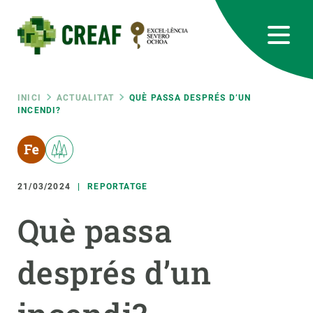
Vés
al
contingut
CREAF
EN
CA
ES
Bluesky
Instagram
Linkedin
Twitter
Youtube
RRSS
Fil
INICI
ACTUALITAT
QUÈ PASSA DESPRÉS D’UN
INCENDI?
Featured
INTRANET
d'ariadna
responsive
21/03/2024
REPORTATGE
Responsive
SOBRE NOSALTRES
Què passa
menu
RECERCA
després d’un
CIÈNCIA EN ACCIÓ
UNEIX-TE A NOSALTRES