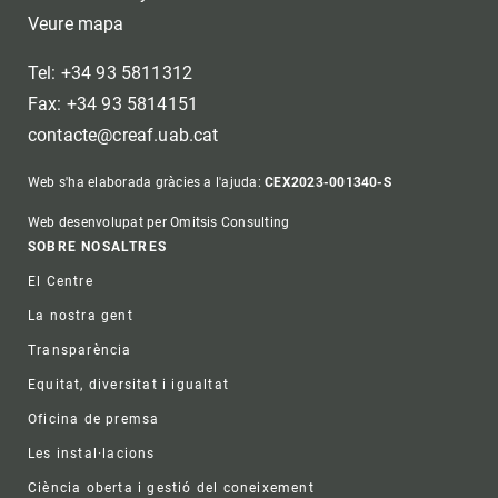
Veure mapa
Tel: +34 93 5811312
Fax: +34 93 5814151
contacte@creaf.uab.cat
Web s'ha elaborada gràcies a l'ajuda:
CEX2023-001340-S
Web desenvolupat per Omitsis Consulting
Footer
SOBRE NOSALTRES
El Centre
La nostra gent
Transparència
Equitat, diversitat i igualtat
Oficina de premsa
Les instal·lacions
Ciència oberta i gestió del coneixement