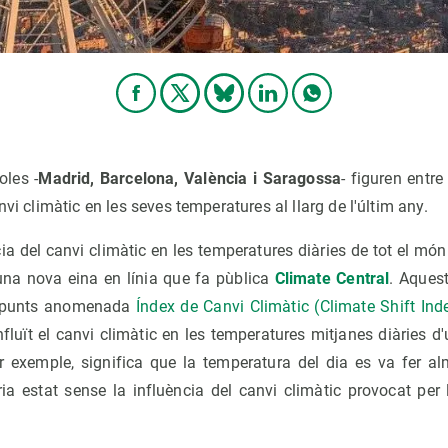
oles -
Madrid, Barcelona, València i Saragossa
- figuren entr
nvi climàtic en les seves temperatures al llarg de l'últim any.
ia del canvi climàtic en les temperatures diàries de tot el mó
una nova eina en línia que fa pùblica
Climate Central
. Aquest
c punts anomenada
Índex de Canvi Climàtic (Climate Shift Inde
luït el canvi climàtic en les temperatures mitjanes diàries d
er exemple, significa que la temperatura del dia es va fer
ia estat sense la influència del canvi climàtic provocat per l