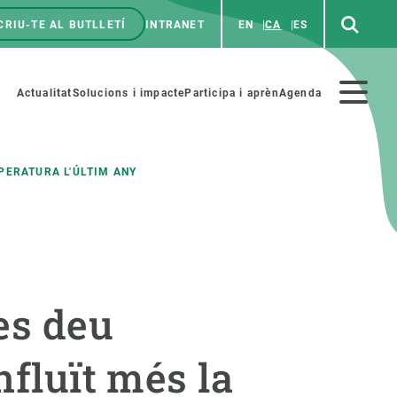
CRIU-TE AL BUTLLETÍ
INTRANET
EN
CA
ES
enú
p
Menú
Actualitat
Solucions i impacte
Participa i aprèn
Agenda
secundario
PERATURA L'ÚLTIM ANY
PARTICIPA
NOTÍCIES I AGENDA
iència i art
Agenda
es deu
es ciència amb nosaltres
Esdeveniments anteriors
aterials educatius
Actualitat
nfluït més la
COL·LABORA
Notícies