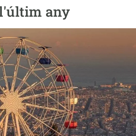
erra
Serveis tècnics
Programa de màsters i doctorat
l'últim any
s
Vine de visitant o sabàtic
Segell de bones pràctiques HRS4R
Un lloc on créixer
Desenvolupament de carrera
Seminaris i activitats internes
T’oferim formació