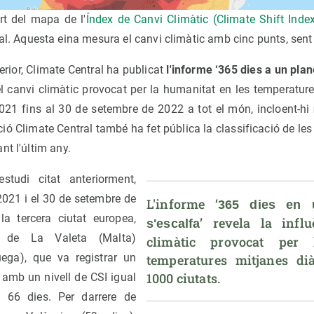
rt del mapa de l'
Índex de Canvi Climàtic (Climate Shift Index
al. Aquesta eina mesura el canvi climàtic amb cinc punts, sent
erior, Climate Central ha publicat
l'informe ‘365 dies a un plan
el canvi climàtic provocat per la humanitat en les temperatur
2021 fins al 30 de setembre de 2022 a tot el món, incloent-hi
ó Climate Central també ha fet pública la classificació de les
nt l'últim any.
studi citat anteriorment,
 2021 i el 30 de setembre de
L'informe ‘
365 dies en u
a tercera ciutat europea,
’ revela la influ
s'escalfa
 de La Valeta (Malta)
climàtic provocat per 
ega), que va registrar un
temperatures mitjanes di
amb un nivell de CSI igual
 66 dies. Per darrere de