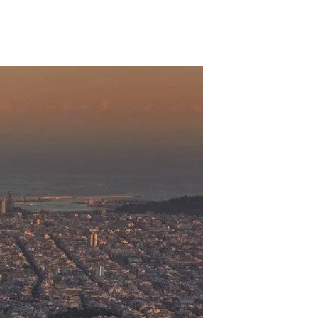
Biodiversitat
Canvi global
Funcionament dels ecosistemes
Observació de la terra