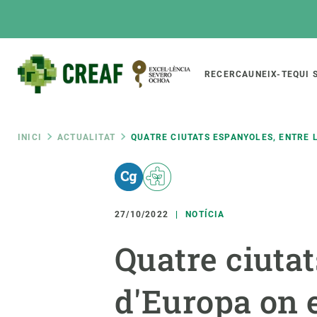
Vés
al
contingut
Main
RECERCA
UNEIX-TE
QUI 
CREAF
naviga
Fil
INICI
ACTUALITAT
QUATRE CIUTATS ESPANYOLES, ENTRE L
Featured
d'ariadna
INTRANET
Responsive
SOBRE NOSALTRES
RECERCA
responsive
27/10/2022
NOTÍCIA
El Centre
Directori de recerc
Quatre ciutat
menu
Organització institucional
Biodiversitat
Transparència
Canvi global
d'Europa on e
La nostra gent
Funcionament dels