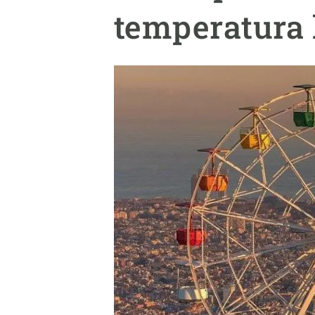
Marca i logotips
Observació de la t
temperatura 
Infraestructures
Temes transversal
Equitat, Diversitat i Inclusió (EDI)
Publicacions
Oficina de premsa
Synthesis Actions
Ciència oberta i gestió del coneixement
Documentació