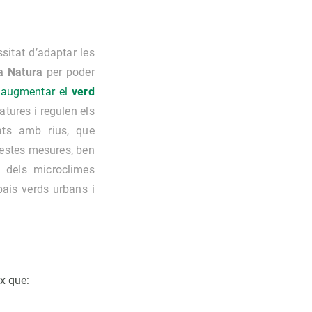
sitat d’adaptar les
a Natura
per poder
,
augmentar el
verd
atures i regulen els
ts amb rius, que
uestes mesures, ben
ió dels microclimes
spais verds urbans i
ix que: