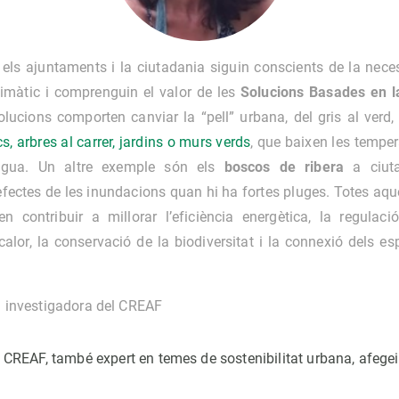
 els ajuntaments i la ciutadania siguin conscients de la neces
climàtic i comprenguin el valor de les
Solucions Basades en l
olucions comporten canviar la “pell” urbana, del gris al verd
, arbres al carrer, jardins o murs verds
, que baixen les temper
aigua. Un altre exemple són els
boscos de ribera
a ciuta
efectes de les inundacions quan hi ha fortes pluges. Totes aq
en contribuir a millorar l’eficiència energètica, la regulac
calor, la conservació de la biodiversitat i la connexió dels e
,
investigadora del CREAF
el CREAF, també expert en temes de sostenibilitat urbana, afege