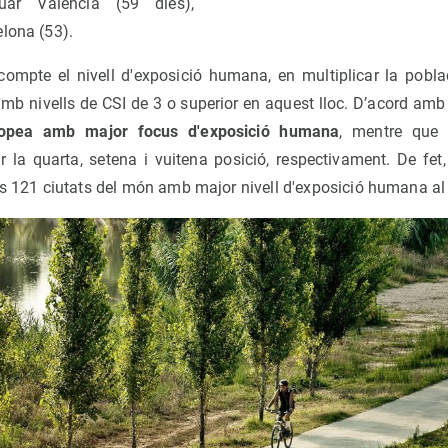
ar València (59 dies),
lona (53).
 compte el nivell d'exposició humana, en multiplicar la pobla
amb nivells de CSI de 3 o superior en aquest lloc. D’acord am
uropea amb major focus d'exposició humana
, mentre que 
la quarta, setena i vuitena posició, respectivament. De fet,
es 121 ciutats del món amb major nivell d'exposició humana al 