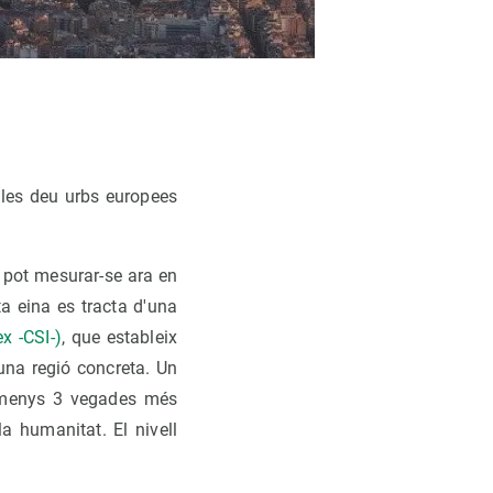
e les deu urbs europees
n pot mesurar-se ara en
a eina es tracta d'una
x -CSI-)
, que estableix
'una regió concreta. Un
 almenys 3 vegades més
a humanitat. El nivell