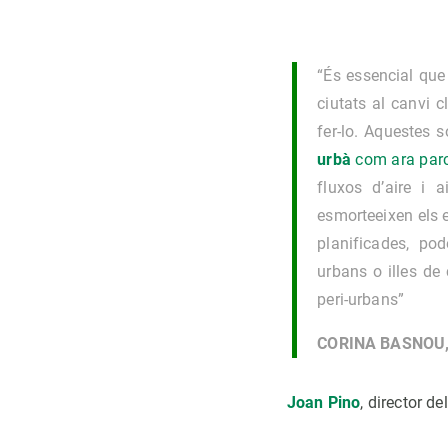
“És essencial que
ciutats al canvi 
fer-lo. Aquestes s
urbà
com ara parcs
fluxos d’aire i 
esmorteeixen els 
planificades, pod
urbans o illes de 
peri-urbans”
CORINA BASNOU
Joan Pino
, director d