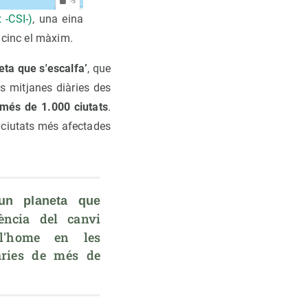
 -CSI-)
, una eina
 cinc el màxim.
eta que s'escalfa’
, que
es mitjanes diàries des
més de 1.000 ciutats
.
 ciutats més afectades
n planeta que 
ència del canvi 
l'home en les 
àries de més de 