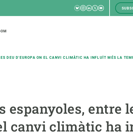
Bluesky
Instagram
Linkedin
Twitter
Youtube
SUBS
RRSS
M
to
SOM
tion
ES DEU D'EUROPA ON EL CANVI CLIMÀTIC HA INFLUÏT MÉS LA TEM
CIÈNCIA EN ACCIÓ
UNEIX-TE A NOSALTRES
a
Impacte
Borsa de treball
C
s espanyoles, entre l
Solucions
Oportunitats acadèmiques
F
Innovació
Demana la teva MSCA-PF
M
l canvi climàtic ha i
 ecosistemes
Política i gestió
Demana la teva beca ERC