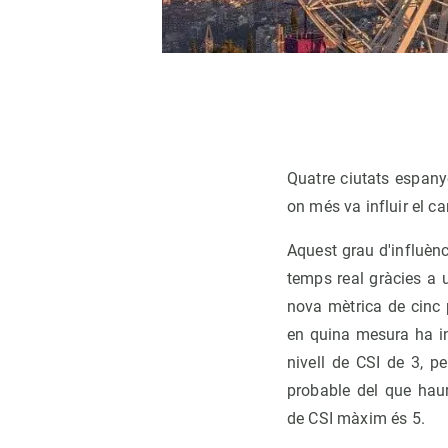
Quatre ciutats espany
on més va influir el ca
Aquest grau d'influènc
temps real gràcies a 
nova mètrica de cin
en quina mesura ha inf
nivell de CSI de 3, p
probable del que haur
de CSI màxim és 5.