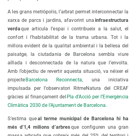
A les grans metròpolis, l’arbrat permet interconnectar la
xarxa de parcs i jardins, afavorint una
infraestructura
verda
que articula l’espai i contribueix a la salut, el
confort i l’habitabilitat de la trama urbana. Tot i la
millora evident de la qualitat ambiental i la bellesa del
paisatge, la ciutadania de Barcelona sembla viure
aïllada i desconnectada de la natura que l’envolta.
Amb l’objectiu de revertir aquesta situació, va néixer el
projecte
Barcelona Reconnecta
, una iniciativa
impulsada per l’observatori RitmeNatura del CREAF
gràcies al finançament del
Pla d’Acció per l’Emergència
Climàtica 2030 de l’Ajuntament de Barcelona
.
S’estima que
al terme municipal de Barcelona hi ha
més d’1,4 milions d’arbres
que configuren una gran
massa arbrada que cobreix més del 25% del territori i