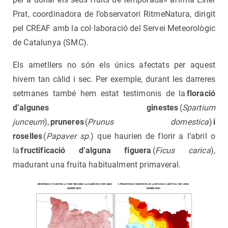
Prat, coordinadora de l’observatori RitmeNatura, dirigit
pel CREAF amb la col·laboració del Servei Meteorològic
de Catalunya (SMC).
Els ametllers no són els únics afectats per aquest
hivern tan càlid i sec. Per exemple, durant les darreres
setmanes també hem estat testimonis de la
floració
d’algunes ginestes
(
Spartium
junceum
),
pruneres
(
Prunus domestica
)
i
roselles
(
Papaver sp.
) que haurien de florir a l’abril o
la
fructificació d’alguna figuera
(
Ficus carica
),
madurant una fruita habitualment primaveral.