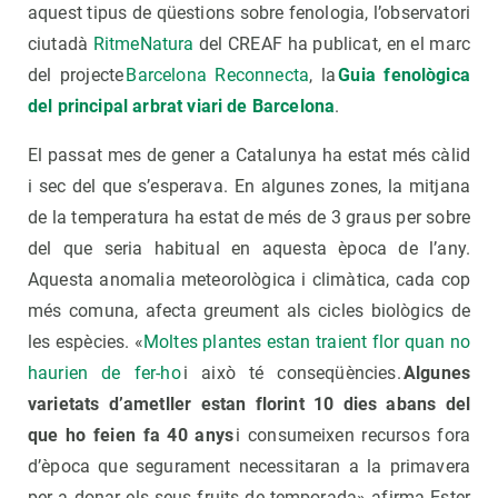
aquest tipus de qüestions sobre fenologia, l’observatori
ciutadà
RitmeNatura
del CREAF ha publicat, en el marc
del projecte
Barcelona Reconnecta
, la
Guia fenològica
del principal arbrat viari de Barcelona
.
El passat mes de gener a Catalunya ha estat més càlid
i sec del que s’esperava. En algunes zones, la mitjana
de la temperatura ha estat de més de 3 graus per sobre
del que seria habitual en aquesta època de l’any.
Aquesta anomalia meteorològica i climàtica, cada cop
més comuna, afecta greument als cicles biològics de
les espècies. «
Moltes plantes estan traient flor quan no
haurien de fer-ho
i això té conseqüències.
Algunes
varietats d’ametller estan florint 10 dies abans del
que ho feien fa 40 anys
i consumeixen recursos fora
d’època que segurament necessitaran a la primavera
per a donar els seus fruits de temporada» afirma Ester