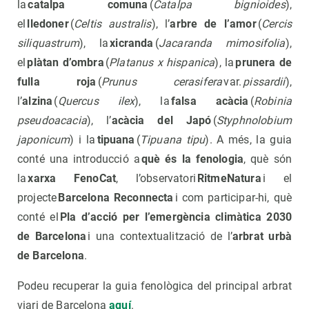
la
catalpa comuna
(
Catalpa bignioides
),
el
lledoner
(
Celtis australis
), l’
arbre de l’amor
(
Cercis
siliquastrum
), la
xicranda
(
Jacaranda mimosifolia
),
el
plàtan d’ombra
(
Platanus x hispanica
), la
prunera de
fulla roja
(
Prunus cerasifera
var.
pissardii
),
l’
alzina
(
Quercus ilex
), la
falsa acàcia
(
Robinia
pseudoacacia
), l’
acàcia del Japó
(
Styphnolobium
japonicum
) i la
tipuana
(
Tipuana tipu
). A més, la guia
conté una introducció a
què és la fenologia
, què són
la
xarxa FenoCat
, l’observatori
RitmeNatura
i el
projecte
Barcelona Reconnecta
i com participar-hi, què
conté el
Pla d’acció per l’emergència climàtica 2030
de Barcelona
i una contextualització de l’
arbrat urbà
de Barcelona
.
Podeu recuperar la guia fenològica del principal arbrat
viari de Barcelona
aquí
.