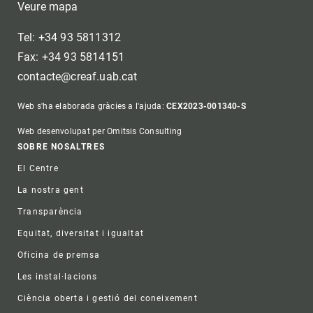
Veure mapa
Tel: +34 93 5811312
Fax: +34 93 5814151
contacte@creaf.uab.cat
Web s'ha elaborada gràcies a l'ajuda:
CEX2023-001340-S
Web desenvolupat per Omitsis Consulting
Footer
SOBRE NOSALTRES
El Centre
La nostra gent
Transparència
Equitat, diversitat i igualtat
Oficina de premsa
Les instal·lacions
Ciència oberta i gestió del coneixement