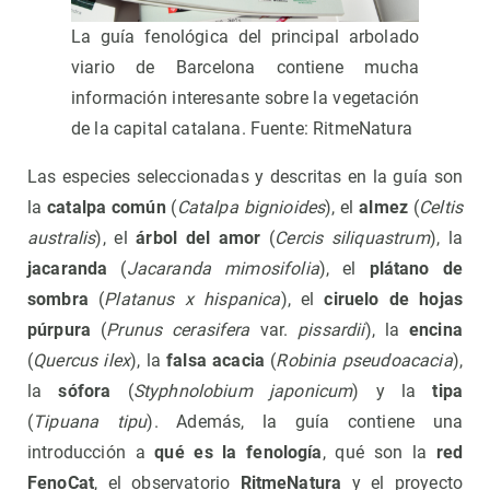
La guía fenológica del principal arbolado
viario de Barcelona contiene mucha
información interesante sobre la vegetación
de la capital catalana. Fuente: RitmeNatura
Las especies seleccionadas y descritas en la guía son
la
catalpa común
(
Catalpa bignioides
), el
almez
(
Celtis
australis
), el
árbol del amor
(
Cercis siliquastrum
), la
jacaranda
(
Jacaranda mimosifolia
), el
plátano de
sombra
(
Platanus x hispanica
), el
ciruelo de hojas
púrpura
(
Prunus cerasifera
var.
pissardii
), la
encina
(
Quercus ilex
), la
falsa acacia
(
Robinia pseudoacacia
),
la
sófora
(
Styphnolobium japonicum
) y la
tipa
(
Tipuana tipu
). Además, la guía contiene una
introducción a
qué es la fenología
, qué son la
red
FenoCat
, el observatorio
RitmeNatura
y el proyecto