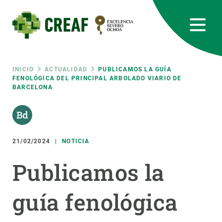
Pasar
al
contenido
principal
CREAF
EN
CA
ES
Bluesky
Instagram
Linkedin
Twitter
Youtube
RRSS
Ruta
INICIO
ACTUALIDAD
PUBLICAMOS LA GUÍA
FENOLÓGICA DEL PRINCIPAL ARBOLADO VIARIO DE
BARCELONA
Featured
INTRANET
de
responsive
navegación
21/02/2024
NOTICIA
Responsive
SOBRE NOSOTROS
Publicamos la
menu
INVESTIGACIÓN
guía fenológica
CIENCIA EN ACCIÓN
ÚNETE A NOSOTROS