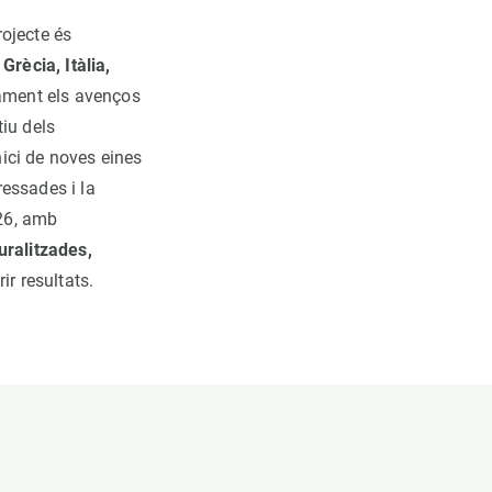
rojecte és
a
Grècia, Itàlia,
sament els avenços
iu dels
nici de noves eines
ressades i la
026, amb
uralitzades,
ir resultats.