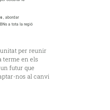
os
, abordar
BNs a tota la regió
unitat per reunir
a terme en els
 un futur que
aptar-nos al canvi