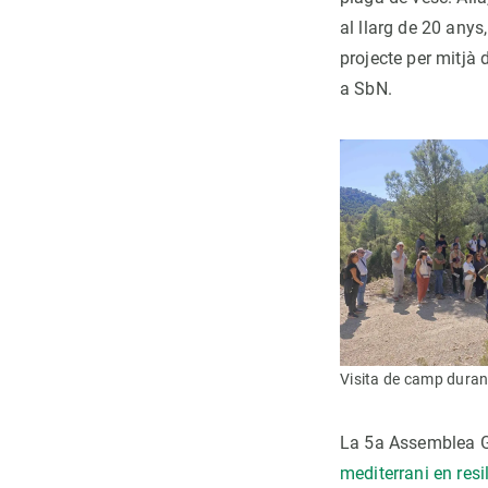
al llarg de 20 anys
projecte per mitjà
a SbN.
Visita de camp duran
La 5a Assemblea G
mediterrani en resi