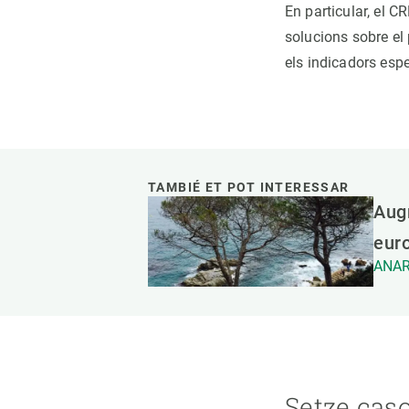
En particular, el C
solucions sobre el 
els indicadors esp
TAMBIÉ ET POT INTERESSAR
Augm
eur
ANAR
Setze caso