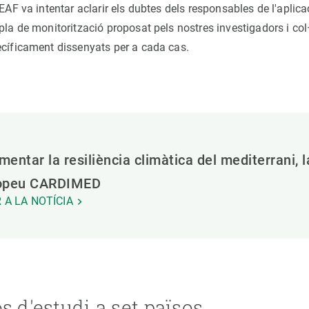
REAF va intentar aclarir els dubtes dels responsables de l'aplica
pla de monitorització proposat pels nostres investigadors i col
ecíficament dissenyats per a cada cas.
entar la resiliència climàtica del mediterrani, l
opeu CARDIMED
 A LA NOTÍCIA
s d'estudi a set països