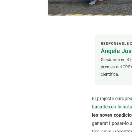
RESPONSABLE 
Ángela Ju
Graduada en Bio
premsa del CREAF
científica.
El projecte europe
basades en la nat
les noves condicio
generat i posar-lo 
tres anys i recentm