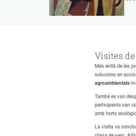
Visites d
Més enllà de les pr
solucions en acció.
agroambientals
mé
També es van despla
participants van c
amb horts ecològics,
La visita va concl
plaga de vesc. Allà