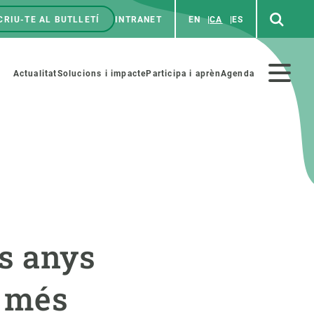
CRIU-TE AL BUTLLETÍ
INTRANET
EN
CA
ES
enú
p
Menú
Actualitat
Solucions i impacte
Participa i aprèn
Agenda
secundario
PARTICIPA
NOTÍCIES I AGENDA
iència i art
Agenda
s anys
es ciència amb nosaltres
Esdeveniments anteriors
aterials educatius
Actualitat
a més
COL·LABORA
Notícies