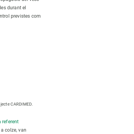
des durant el
ntrol previstes com
rojecte CARDIMED.
 referent
 a colze, van