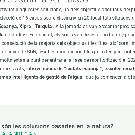
ctivitat d'aquestes solucions, un dels objectius prioritaris del p
lecció de 16 casos sobre el terreny en 20 localitats situades 
Espanya, Xipre i Turquia
. A la jornada es van presentar preci
emostratius. En general, els socis van detectar un balanç posit
consecució de la majoria dels objectius i les fites, així com l'i
lanificació de SbN, aviat estaran disponibles per a les parts inte
 molts estan a punt per entrar a la fase de monitorització el 2
 murs verds,
intervencions de “ciutats esponja”, escoles renat
emes intel·ligents de gestió de l'aigua
, que ja comencen a ofer
són les solucions basades en la natura?
 A LA NOTÍCIA