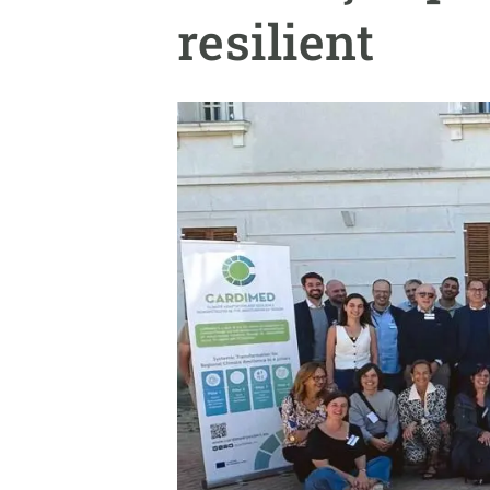
Marca i logotips
Observació de la t
resilient
Infraestructures
Temes transversal
Equitat, Diversitat i Inclusió (EDI)
Publicacions
Oficina de premsa
Synthesis Actions
Ciència oberta i gestió del coneixement
Documentació