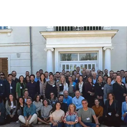
erra
Serveis tècnics
Programa de màsters i doctorat
s
Vine de visitant o sabàtic
Segell de bones pràctiques HRS4R
Un lloc on créixer
Desenvolupament de carrera
Seminaris i activitats internes
T’oferim formació