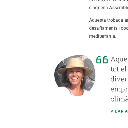
cinquena Assemblea
Aquesta trobada an
desafiaments i coo
mediterrània.
Aques
tot e
diver
empri
climà
PILAR 