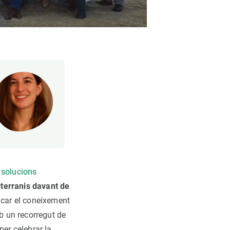
s
solucions
iterranis davant de
ficar el coneixement
mb un recorregut de
per celebrar la