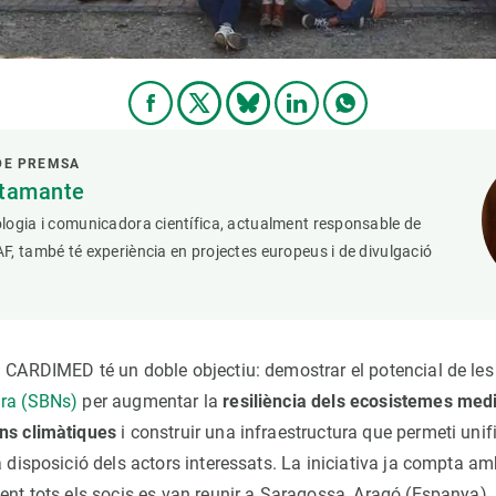
DE PREMSA
stamante
logia i comunicadora científica, actualment responsable de
, també té experiència en projectes europeus i de divulgació
u CARDIMED té un doble objectiu: demostrar el potencial de le
ura (SBNs)
per augmentar la
resiliència dels ecosistemes med
ns climàtiques
i construir una infraestructura que permeti uni
a disposició dels actors interessats. La iniciativa ja compta a
ent tots els socis es van reunir a Saragossa, Aragó (Espanya), 