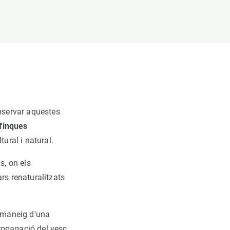
observar aquestes
finques
ural i natural.
s, on els
rs renaturalitzats
l maneig d'una
propagació del vesc