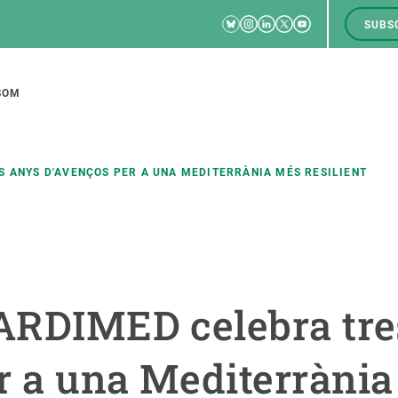
Bluesky
Instagram
Linkedin
Twitter
Youtube
SUBS
RRSS
M
to
SOM
tion
 ANYS D'AVENÇOS PER A UNA MEDITERRÀNIA MÉS RESILIENT
CIÈNCIA EN ACCIÓ
UNEIX-TE A NOSALTRES
a
Impacte
Borsa de treball
C
CARDIMED celebra tre
Solucions
Oportunitats acadèmiques
F
Innovació
Demana la teva MSCA-PF
M
r a una Mediterràni
 ecosistemes
Política i gestió
Demana la teva beca ERC