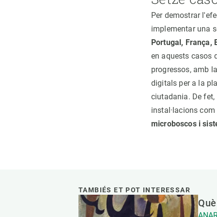
Per demostrar l'efe
implementar una se
Portugal, França, 
en aquests casos d
progressos, amb la 
digitals per a la p
ciutadania. De fet,
instal·lacions com
microboscos i sist
TAMBIÉS ET POT INTERESSAR
Què 
ANAR