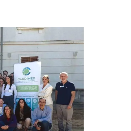
Biodiversitat
Canvi global
Funcionament dels ecosistemes
Observació de la terra