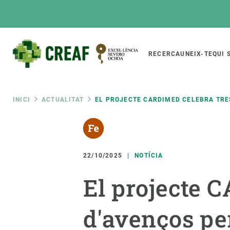
Vés
al
contingut
Main
RECERCA
UNEIX-TE
QUI 
CREAF
naviga
Fil
INICI
ACTUALITAT
EL PROJECTE CARDIMED CELEBRA TRES
Featured
d'ariadna
INTRANET
Responsive
SOBRE NOSALTRES
RECERCA
responsive
22/10/2025
NOTÍCIA
El Centre
Directori de recerc
El projecte 
menu
Organització institucional
Biodiversitat
Transparència
Canvi global
d'avenços pe
La nostra gent
Funcionament dels