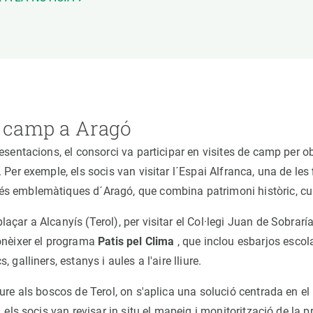
e camp a Aragó
esentacions, el consorci va participar en visites de camp per 
 Per exemple, els socis van visitar l´Espai Alfranca, una de les
s emblemàtiques d´Aragó, que combina patrimoni històric, cult
çar a Alcanyís (Terol), per visitar el Col·legi Juan de Sobraría
onèixer el programa
Patis pel Clima
, que inclou esbarjos escola
 galliners, estanys i aules a l'aire lliure.
oure als boscos de Terol, on s'aplica una solució centrada en e
, els socis van revisar in situ el mapeig i monitorització de la 