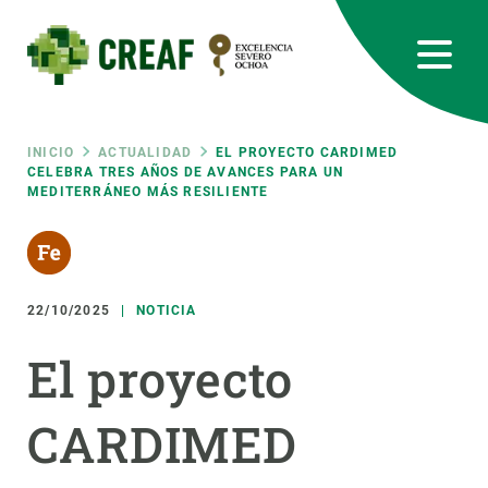
Pasar
al
contenido
principal
CREAF
EN
CA
ES
Bluesky
Instagram
Linkedin
Twitter
Youtube
RRSS
Ruta
INICIO
ACTUALIDAD
EL PROYECTO CARDIMED
CELEBRA TRES AÑOS DE AVANCES PARA UN
MEDITERRÁNEO MÁS RESILIENTE
Featured
INTRANET
de
responsive
navegación
22/10/2025
NOTICIA
Responsive
SOBRE NOSOTROS
El proyecto
menu
INVESTIGACIÓN
CARDIMED
CIENCIA EN ACCIÓN
ÚNETE A NOSOTROS