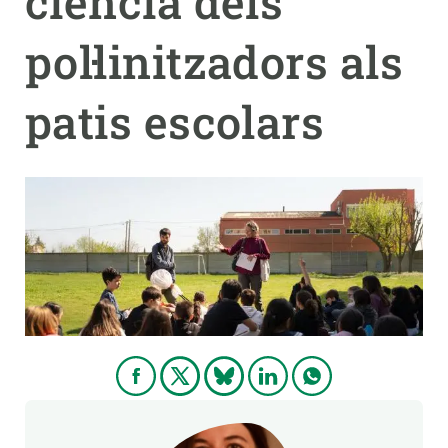
ciència dels
pol·linitzadors als
PARTICIPA
NOTÍCIES I AGENDA
patis escolars