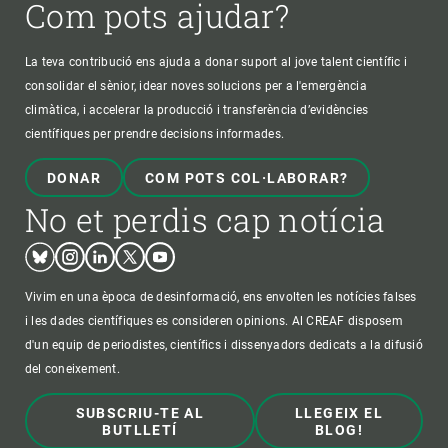
Com pots ajudar?
La teva contribució ens ajuda a donar suport al jove talent científic i
consolidar el sènior, idear noves solucions per a l'emergència
climàtica, i accelerar la producció i transferència d’evidències
científiques per prendre decisions informades.
DONAR
COM POTS COL·LABORAR?
No et perdis cap notícia
Bluesky
Instagram
Linkedin
Twitter
Youtube
Vivim en una època de desinformació, ens envolten les notícies falses
i les dades científiques es consideren opinions. Al CREAF disposem
d'un equip de periodistes, científics i dissenyadors dedicats a la difusió
del coneixement.
SUBSCRIU-TE AL
LLEGEIX EL
BUTLLETÍ
BLOG!