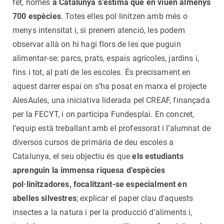
fet, només
a Catalunya s’estima que en viuen almenys
700 espècies
. Totes elles pol·linitzen amb més o
menys intensitat i, si prenem atenció, les podem
observar allà on hi hagi flors de les que puguin
alimentar-se: parcs, prats, espais agrícoles, jardins i,
fins i tot, al pati de les escoles. És precisament en
aquest darrer espai on s’ha posat en marxa el projecte
AlesAules, una iniciativa liderada pel CREAF, finançada
per la FECYT, i on participa Fundesplai. En concret,
l’equip està treballant amb el professorat i l’alumnat de
diversos cursos de primària de deu escoles a
Catalunya, el seu objectiu és que
els estudiants
aprenguin la immensa riquesa d’espècies
pol·linitzadores, focalitzant-se especialment en
abelles silvestres
; explicar el paper clau d'aquests
insectes a la natura i per la producció d’aliments i,