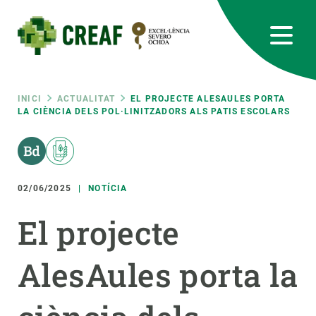
Vés
al
contingut
CREAF
EN
CA
ES
Bluesky
Instagram
Linkedin
Twitter
Youtube
RRSS
Fil
INICI
ACTUALITAT
EL PROJECTE ALESAULES PORTA
LA CIÈNCIA DELS POL·LINITZADORS ALS PATIS ESCOLARS
Featured
INTRANET
d'ariadna
responsive
02/06/2025
NOTÍCIA
Responsive
SOBRE NOSALTRES
El projecte
menu
RECERCA
AlesAules porta la
CIÈNCIA EN ACCIÓ
UNEIX-TE A NOSALTRES