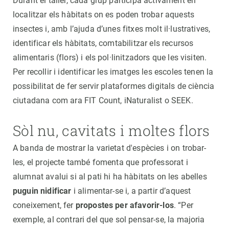
Durant el taller, cada grup participa activament en
localitzar els hàbitats on es poden trobar aquests
insectes i, amb l’ajuda d’unes fitxes molt il·lustratives,
identificar els hàbitats, comtabilitzar els recursos
alimentaris (flors) i els pol·linitzadors que les visiten.
Per recollir i identificar les imatges les escoles tenen la
possibilitat de fer servir plataformes digitals de ciència
ciutadana com ara FIT Count, iNaturalist o SEEK.
Sòl nu, cavitats i moltes flors
A banda de mostrar la varietat d'espècies i on trobar-
les, el projecte també fomenta que professorat i
alumnat avalui si al pati hi ha hàbitats on les abelles
puguin nidificar
i alimentar-se i, a partir d’aquest
coneixement, fer
propostes per afavorir-los
. “Per
exemple, al contrari del que sol pensar-se, la majoria