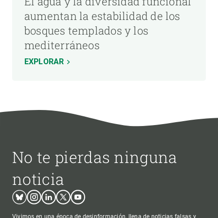
El agua y la diversidad funcional
aumentan la estabilidad de los
bosques templados y los
mediterráneos
EXPLORAR
No te pierdas ninguna
noticia
Bluesky
Instagram
Linkedin
Twitter
Youtube
Vivimos en una época de desinformación, llena de noticias falsas y