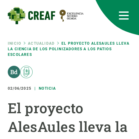
Pasar
al
contenido
principal
CREAF
EN
CA
ES
Bluesky
Instagram
Linkedin
Twitter
Youtube
RRSS
Ruta
INICIO
ACTUALIDAD
EL PROYECTO ALESAULES LLEVA
LA CIENCIA DE LOS POLINIZADORES A LOS PATIOS
ESCOLARES
Featured
INTRANET
de
responsive
navegación
02/06/2025
NOTICIA
Responsive
SOBRE NOSOTROS
El proyecto
menu
INVESTIGACIÓN
AlesAules lleva la
CIENCIA EN ACCIÓN
ÚNETE A NOSOTROS