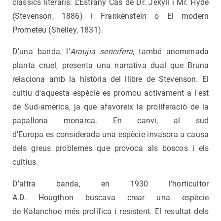
clàssics literaris: L'Estrany Cas de Dr. Jekyll i Mr. Hyde
(Stevenson, 1886) i Frankenstein o El modern
Prometeu (Shelley, 1831).
D'una banda, l'
Araujia sericifera
, també anomenada
planta cruel, presenta una narrativa dual que Bruna
relaciona amb la història del llibre de Stevenson. El
cultiu d'aquesta espècie es promou activament a l'est
de Sud-amèrica, ja que afavoreix la proliferació de la
papallona monarca. En canvi, al sud
d'Europa es considerada una espècie invasora a causa
dels greus problemes que provoca als boscos i els
cultius.
D'altra banda, en 1930 l'horticultor
A.D. Hougthon buscava crear una espècie
de Kalanchoe més prolífica i resistent. El resultat dels