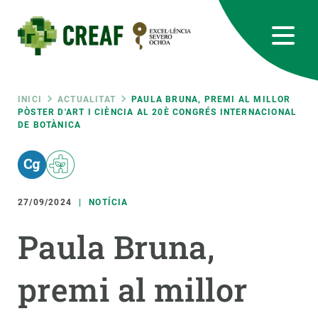
Vés
al
contingut
CREAF
EN
CA
ES
Bluesky
Instagram
Linkedin
Twitter
Youtube
RRSS
Fil
INICI
ACTUALITAT
PAULA BRUNA, PREMI AL MILLOR
PÒSTER D'ART I CIÈNCIA AL 20È CONGRÉS INTERNACIONAL
DE BOTÀNICA
Featured
INTRANET
d'ariadna
responsive
27/09/2024
NOTÍCIA
Responsive
SOBRE NOSALTRES
Paula Bruna,
menu
RECERCA
premi al millor
CIÈNCIA EN ACCIÓ
UNEIX-TE A NOSALTRES