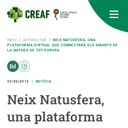
Vés
al
contingut
CREAF
EN
CA
ES
Bluesky
Instagram
Linkedin
Twitter
Youtube
RRSS
Fil
INICI
ACTUALITAT
NEIX NATUSFERA, UNA
PLATAFORMA VIRTUAL QUE CONNECTARÀ ELS AMANTS DE
LA NATURA DE TOT EUROPA
Featured
INTRANET
d'ariadna
responsive
22/06/2016
NOTÍCIA
Responsive
SOBRE NOSALTRES
Neix Natusfera,
menu
RECERCA
una plataforma
CIÈNCIA EN ACCIÓ
UNEIX-TE A NOSALTRES