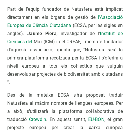
Part de l'equip fundador de Natusfera està implicat
directament en els òrgans de gestió de
l'Associació
Europea de Ciència Ciutadana
(ECSA, per les sigles en
anglès).
Jaume Piera
, investigador de l'
Institut de
Ciències del
Mar (ICM) i del CREAF, i membre fundador
d'aquesta associació, apunta que, "Natusfera serà la
primera plataforma recolzada per la ECSA i s'oferirà a
nivell europeu a tots els col·lectius que vulguin
desenvolupar projectes de biodiversitat amb ciutadans
".
Des de la mateixa ECSA s'ha proposat traduir
Natusfera al màxim nombre de llengües europees. Per
a això, s'utilitzarà la plataforma col·laborativa de
traducció
Crowdin
. En aquest sentit,
EU-BON
, el gran
projecte europeu per crear la xarxa europea