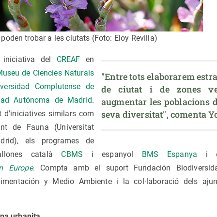
oden trobar a les ciutats (Foto: Eloy Revilla)
 iniciativa del
CREAF
en
useu de Ciencies Naturals
"Entre tots elaborarem estra
iversidad Complutense de
de ciutat i de zones ve
idad Autónoma de Madrid
.
augmentar les poblacions de
seva diversitat", comenta Y
d'iniciatives similars com
t de Fauna (Universitat
rid), els programes de
allones català
CBMS
i espanyol
BMS Espanya
i el
on Europe
. Compta amb el suport Fundación Biodiversida
Alimentación y Medio Ambiente i la col·laboració dels aj
ona urbanita