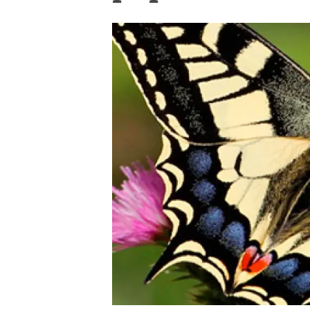
Marca i logotips
Observació de la t
Infraestructures
Temes transversal
Equitat, Diversitat i Inclusió (EDI)
Publicacions
Oficina de premsa
Synthesis Actions
Ciència oberta i gestió del coneixement
Documentació