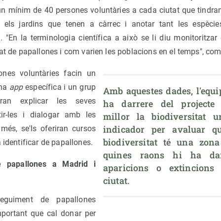
 un mínim de 40 persones voluntàries a cada ciutat que tindra
t els jardins que tenen a càrrec i anotar tant les espèc
"En la terminologia científica a això se li diu monitoritzar 
tat de papallones i com varien les poblacions en el temps", co
ones voluntàries facin un
una
app
específica i un grup
Amb aquestes dades, l'equip
ran explicar les seves
ha darrere del projecte 
tir-les i dialogar amb les
millor la biodiversitat u
indicador per avaluar qu
més, se'ls oferiran cursos
biodiversitat té una zona
 identificar de papallones.
quines raons hi ha dar
 papallones a Madrid i
aparicions o extincions 
ciutat.
guiment de papallones
portant que cal donar per