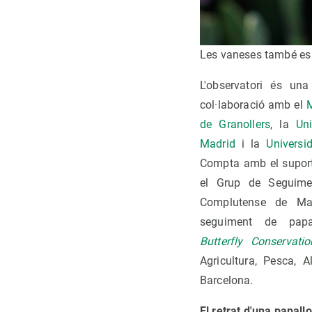
Les vaneses també es p
L'observatori és una
col·laboració amb el
M
de Granollers
, la
Un
Madrid
i la
Univers
Compta amb el suport 
el Grup de Seguimen
Complutense de Mad
seguiment de pap
Butterfly Conservati
Agricultura, Pesca, 
Barcelona.
El retrat d'una papall