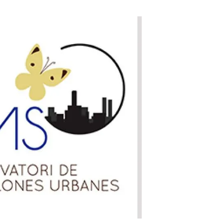
Biodiversitat
Canvi global
Funcionament dels ecosistemes
Observació de la terra