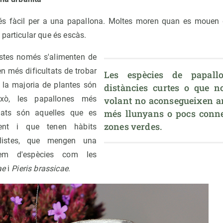
és fàcil per a una papallona. Moltes moren quan es mouen d
particular que és escàs.
stes només s'alimenten de
n més dificultats de trobar
Les espècies de papall
n la majoria de plantes són
distàncies curtes o que no
ixò, les papallones més
volant no aconsegueixen arr
més llunyans o pocs connec
ats són aquelles que es
zones verdes.
nt i que tenen hàbits
alistes, que mengen una
em d'espècies com les
ae
i
Pieris brassicae
.