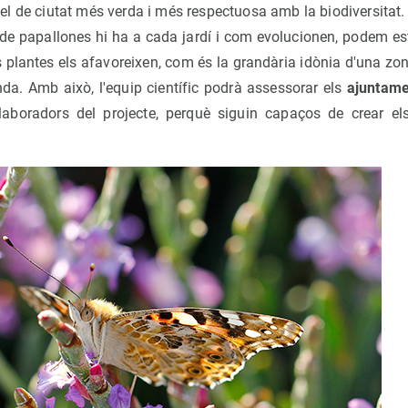
l de ciutat més verda i més respectuosa amb la biodiversitat
 de papallones hi ha a cada jardí i com evolucionen, podem es
s plantes els afavoreixen, com és la grandària idònia d'una zon
nda. Amb això, l'equip científic podrà assessorar els
ajuntame
·laboradors del projecte, perquè siguin capaços de crear e