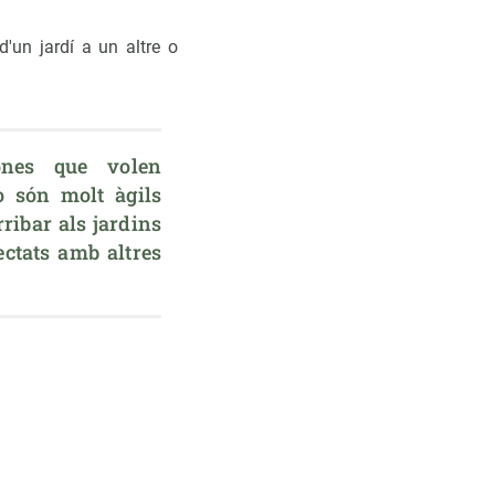
'un jardí a un altre o
ones que volen 
 són molt àgils 
ibar als jardins 
tats amb altres 