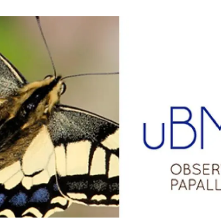
erra
Serveis tècnics
Programa de màsters i doctorat
s
Vine de visitant o sabàtic
Segell de bones pràctiques HRS4R
Un lloc on créixer
Desenvolupament de carrera
Seminaris i activitats internes
T’oferim formació