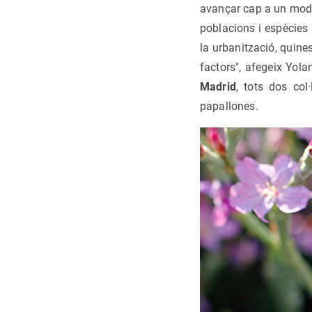
avançar cap a un mode
poblacions i espècies
la urbanització, quine
factors", afegeix Yola
Madrid
, tots dos col
papallones.