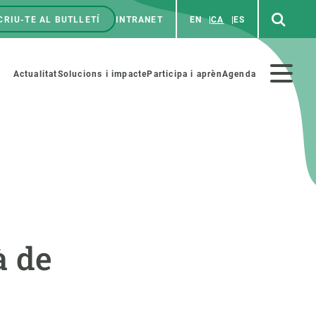
CRIU-TE AL BUTLLETÍ
INTRANET
EN
CA
ES
enú
p
Menú
Actualitat
Solucions i impacte
Participa i aprèn
Agenda
secundario
PARTICIPA
NOTÍCIES I AGENDA
iència i art
Agenda
à de
es ciència amb nosaltres
Esdeveniments anteriors
aterials educatius
Actualitat
COL·LABORA
Notícies