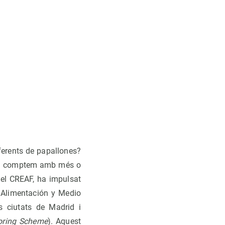
ferents de papallones?
o si comptem amb més o
del CREAF, ha impulsat
, Alimentación y Medio
s ciutats de Madrid i
toring Scheme
). Aquest