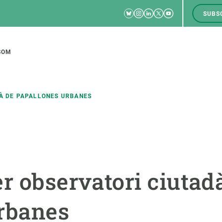
Bluesky
Instagram
Linkedin
Twitter
Youtube
SUBS
RRSS
M
to
SOM
tion
DÀ DE PAPALLONES URBANES
CIÈNCIA EN ACCIÓ
UNEIX-TE A NOSALTRES
a
Impacte
Borsa de treball
C
r observatori ciutad
Solucions
Oportunitats acadèmiques
F
Innovació
Demana la teva MSCA-PF
M
rbanes
 ecosistemes
Política i gestió
Demana la teva beca ERC