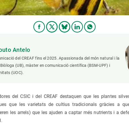
outo Antelo
icació del CREAF fins el 2025. Apassionada del món natural i la
 Biòloga (UB), màster en comunicació científica (BSM-UPF) i
itats (UOC).
adores del CSIC i del CREAF destaquen que les plantes silves
gues que les varietats de cultius tradicionals gràcies a q
eren les arrels) que les ajuden a captar més nutrients i a defe
l.