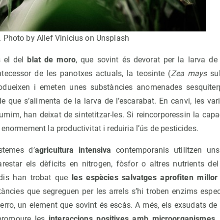
 Photo by Allef Vinicius on Unsplash
s el del
blat de moro
, que sovint és devorat per la larva de
antecessor de les panotxes actuals, la teosinte (
Zea
mays
su
rodueixen i emeten unes substàncies anomenades sesquiterp
 que s’alimenta de la larva de l’escarabat. En canvi, les var
im, han deixat de sintetitzar-les. Si reincorporessin la capac
enormement la productivitat i reduiria l’ús de pesticides.
istemes d’
agricultura intensiva
contemporanis utilitzen uns
rarestar els dèficits en nitrogen, fòsfor o altres nutrients de
udis han trobat que
les espècies salvatges aprofiten millor 
tàncies que segreguen per les arrels s’hi troben enzims especi
ferro, un element que sovint és escàs. A més, els exsudats de 
 promoure les
interaccions positives amb microorganismes,