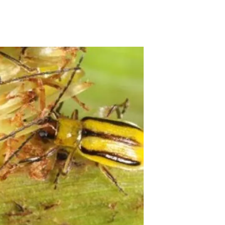
Biodiversitat
Canvi global
Funcionament dels ecosistemes
Observació de la terra