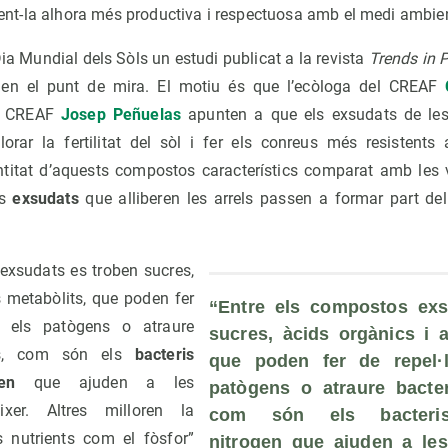
, fent-la alhora més productiva i respectuosa amb el medi ambie
ia Mundial dels Sòls un estudi publicat a la revista
Trends
in 
s en el punt de mira. El motiu és que l’ecòloga del CREAF
al CREAF
Josep Peñuelas
apunten a que els exsudats de les 
llorar la fertilitat del sòl i fer els conreus més resistents
itat d’aquests compostos característics comparat amb les v
ts
exsudats
que alliberen les arrels passen a formar part de
exsudats es troben sucres,
s metabòlits, que poden fer
“Entre els compostos exs
ra els patògens o atraure
sucres, àcids orgànics i al
sos, com són els
bacteris
que poden fer de repel·l
en
que ajuden a les
patògens o atraure bacteri
xer. Altres milloren la
com són els 
bacter
ns nutrients com el fòsfor”
nitrogen
 que ajuden a les