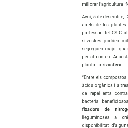
millorar l’agricultura
Avui, 5 de desembre, D
arrels de les plante
professor del CSIC 
silvestres podrien mi
segreguen major quant
per al conreu. Aques
planta: la
rizosfera
.
“Entre els compostos 
àcids orgànics i altre
de repel·lents cont
bacteris beneficio
fixadors de nitrog
lleguminoses a créi
disponibilitat d’algu