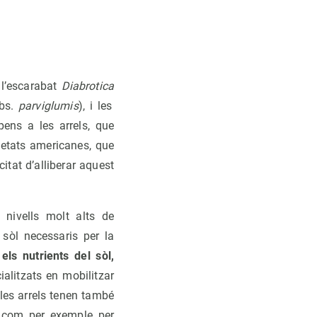
 l’escarabat
Diabrotica
bs.
parviglumis
), i les
ens a les arrels, que
ietats americanes, que
itat d’alliberar aquest
 nivells molt alts de
l sòl necessaris per la
els nutrients del sòl,
alitzats en mobilitzar
les arrels tenen també
com per exemple per