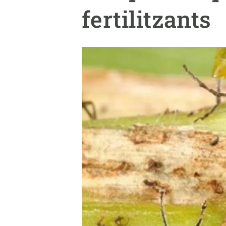
Marca i logotips
Observació de la t
fertilitzants
Infraestructures
Temes transversal
Equitat, Diversitat i Inclusió (EDI)
Publicacions
Oficina de premsa
Synthesis Actions
Ciència oberta i gestió del coneixement
Documentació