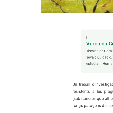
|
Verónica C
Tècnica de Comun
seva divulgació.
estudiant Human
Un treball d’investig
resistents a les pla
(substàncies que allib
fongs patògens del sò