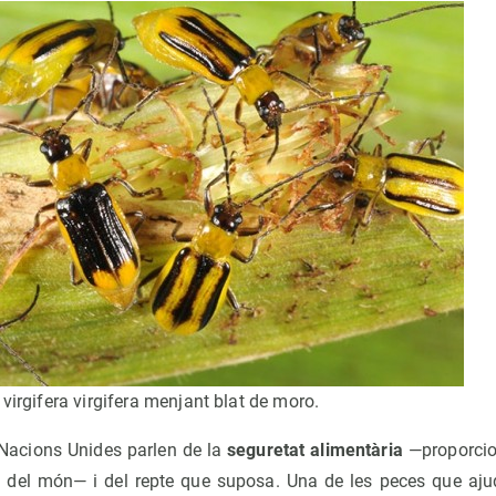
 virgifera virgifera menjant blat de moro.
 Nacions Unides parlen de la
seguretat alimentària
—proporcio
 del món— i del repte que suposa. Una de les peces que ajuda