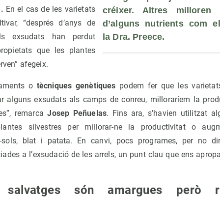
.
En el cas de les varietats
créixer. Altres milloren l
ltivar, “després d’anys de
d’alguns nutrients com el 
, els exsudats han perdut
la 
Dra. Preece.
ropietats que les plantes
rven” afegeix.
euaments o
tècniques genètiques
podem fer que les varietat
zar alguns exsudats als camps de conreu, milloraríem la produc
ides”, remarca
Josep Peñuelas
. Fins ara, s’havien utilitzat a
antes silvestres per millorar-ne la productivitat o augmen
-sols, blat i patata. En canvi, pocs programes, per no di
iades a l’exsudació de les arrels, un punt clau que ens aprop
 salvatges són amargues però re