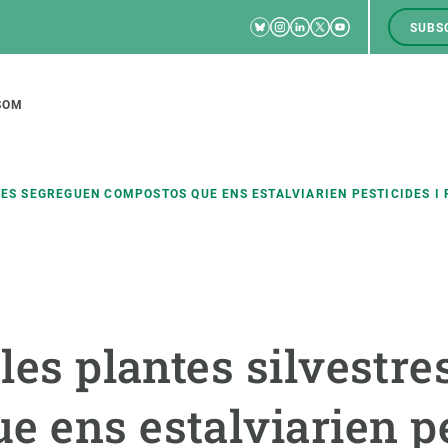
Bluesky
Instagram
Linkedin
Twitter
Youtube
SUBS
RRSS
M
to
SOM
tion
RES SEGREGUEN COMPOSTOS QUE ENS ESTALVIARIEN PESTICIDES I 
CIÈNCIA EN ACCIÓ
UNEIX-TE A NOSALTRES
a
Impacte
Borsa de treball
C
 les plantes silvestr
Solucions
Oportunitats acadèmiques
F
Innovació
Demana la teva MSCA-PF
M
 ens estalviarien pe
 ecosistemes
Política i gestió
Demana la teva beca ERC