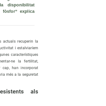
a disponibilitat 
fòsfor” explica 
s actuals recuperin la
tivitat i estalviaríem
lgunes característiques
tar-ne la fertilitat,
r cap, han incorporat
aria més a la seguretat
sistents als