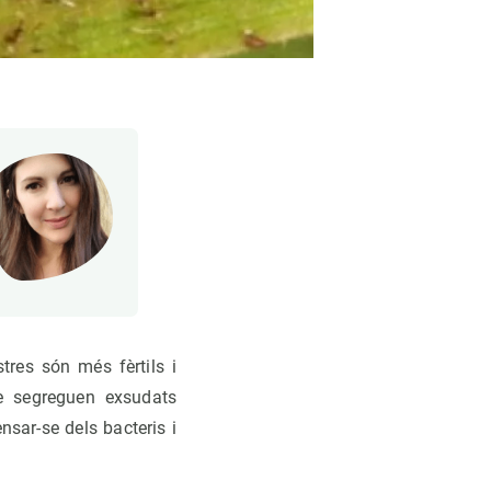
tres són més fèrtils i
ue segreguen exsudats
nsar-se dels bacteris i