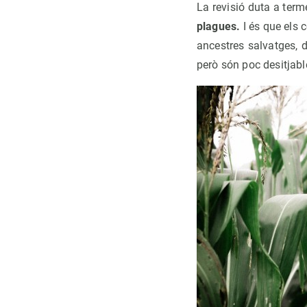
La revisió duta a ter
plagues.
I és que els 
ancestres salvatges, d
però són poc desitjabl