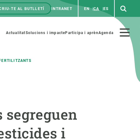
CRIU-TE AL BUTLLETÍ
INTRANET
EN
CA
ES
enú
p
Menú
Actualitat
Solucions i impacte
Participa i aprèn
Agenda
secundario
FERTILITZANTS
PARTICIPA
NOTÍCIES I AGENDA
iència i art
Agenda
es segreguen
es ciència amb nosaltres
Esdeveniments anteriors
aterials educatius
Actualitat
sticides i
COL·LABORA
Notícies