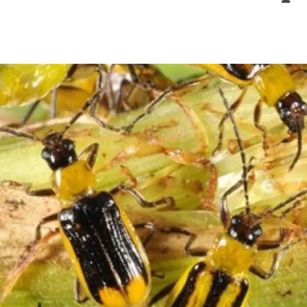
erra
Serveis tècnics
Programa de màsters i doctorat
s
Vine de visitant o sabàtic
Segell de bones pràctiques HRS4R
Un lloc on créixer
Desenvolupament de carrera
Seminaris i activitats internes
T’oferim formació