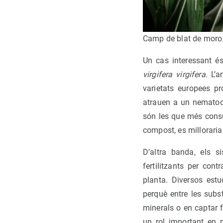
Camp de blat de moro.
Un cas interessant é
virgifera virgifera
. L’
varietats europees p
atrauen a un nematode
són les que més consum
compost, es milloraria 
D’altra banda, els s
fertilitzants per cont
planta. Diversos est
perquè entre les subs
minerals o en captar 
un rol important en