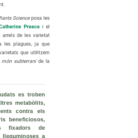
nt.
Plants Science
posa les
Catherine Preece
i el
arrels de les varietat
 a les plagues, ja que
arietats que utilitzem
l
món subterrani
de la
udats es troben 
tres metabòlits, 
ents contra els 
s beneficiosos, 
is fixadors de 
 lleguminoses a 