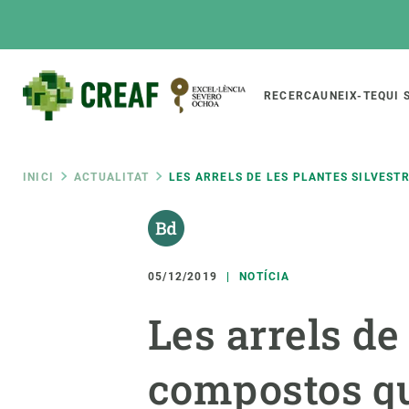
Vés
al
contingut
Main
RECERCA
UNEIX-TE
QUI 
CREAF
naviga
Fil
INICI
ACTUALITAT
LES ARRELS DE LES PLANTES SILVEST
Featured
d'ariadna
INTRANET
Responsive
SOBRE NOSALTRES
RECERCA
responsive
05/12/2019
NOTÍCIA
El Centre
Directori de recerc
Les arrels de
menu
Organització institucional
Biodiversitat
Transparència
Canvi global
compostos que
La nostra gent
Funcionament dels