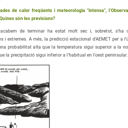
ades de calor freqüents i meteorologia "intensa", l'Observ
Quines són les previsions?
 acabem de terminar ha estat molt sec i, sobretot, s'ha c
s i extremes. A més, la predicció estacional d'AEMET per a l'ú
una probabilitat alta que la temperatura sigui superior a la n
e la precipitació sigui inferior a l'habitual en l'oest peninsular.