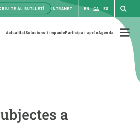
CRIU-TE AL BUTLLETÍ
INTRANET
EN
CA
ES
enú
p
Menú
Actualitat
Solucions i impacte
Participa i aprèn
Agenda
secundario
PARTICIPA
NOTÍCIES I AGENDA
iència i art
Agenda
subjectes a
es ciència amb nosaltres
Esdeveniments anteriors
aterials educatius
Actualitat
COL·LABORA
Notícies