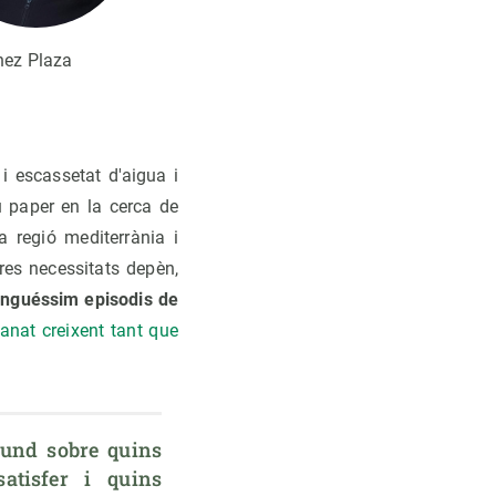
hez Plaza
i escassetat d'aigua i
u paper en la cerca de
 regió mediterrània i
res necessitats depèn,
inguéssim episodis de
nat creixent tant que
und sobre quins 
tisfer i quins 