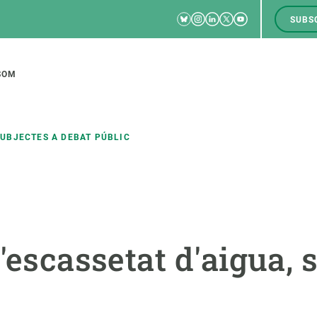
Bluesky
Instagram
Linkedin
Twitter
Youtube
SUBS
RRSS
M
to
SOM
tion
 SUBJECTES A DEBAT PÚBLIC
CIÈNCIA EN ACCIÓ
UNEIX-TE A NOSALTRES
a
Impacte
Borsa de treball
C
l'escassetat d'aigua, 
Solucions
Oportunitats acadèmiques
F
Innovació
Demana la teva MSCA-PF
M
 ecosistemes
Política i gestió
Demana la teva beca ERC