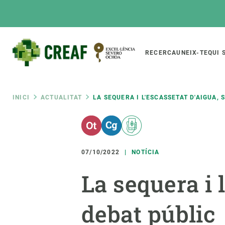
Vés
al
contingut
Main
RECERCA
UNEIX-TE
QUI 
CREAF
naviga
Fil
INICI
ACTUALITAT
LA SEQUERA I L'ESCASSETAT D'AIGUA,
Featured
d'ariadna
INTRANET
Responsive
SOBRE NOSALTRES
RECERCA
responsive
07/10/2022
NOTÍCIA
El Centre
Directori de recerc
La sequera i 
menu
Organització institucional
Biodiversitat
Transparència
Canvi global
debat públic
La nostra gent
Funcionament dels