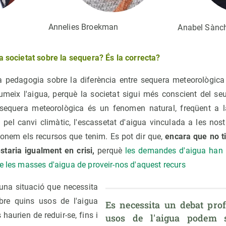
Annelies Broekman
Anabel Sànc
a societat sobre la sequera? És la correcta?
a pedagogia sobre la diferència entre sequera meteorològica 
meix l'aigua, perquè la societat sigui més conscient del se
 sequera meteorològica és un fenomen natural, freqüent a la
pel canvi climàtic, l'escassetat d'aigua vinculada a les nost
ionem els recursos que tenim. Es pot dir que,
encara que no t
staria igualment en crisi,
perquè
les demandes d'aigua han a
e les masses d'aigua de proveir-nos d'aquest recurs
una situació que necessita
bre quins usos de l'aigua
Es necessita un debat prof
haurien de reduir-se, fins i
usos de l'aigua podem sa