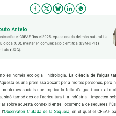
outo Antelo
icació del CREAF fins el 2025. Apassionada del món natural i la
 Biòloga (UB), màster en comunicació científica (BSM-UPF) i
itats (UOC).
 no és només ecologia i hidrologia.
La ciència de l'aigua ta
questa és una premissa xocant per a moltes persones, però no
s problemes socials que implica la falta d'aigua i com, al mat
a, sinó també des de l'agricultura i la indústria– impacten so
iar sobre aquesta connexió entre l'ocurrència de sequeres, l'ús 
l'
Observatori Ciutadà de la Sequera
, en el qual el CREAF pa