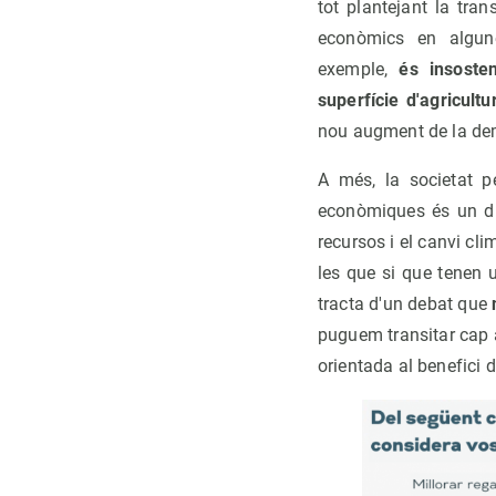
tot plantejant la tra
econòmics en algune
exemple,
és insoste
superfície d'agricult
nou augment de la dem
A més, la societat p
econòmiques és un dre
recursos i el canvi cl
les que si que tenen 
tracta d'un debat que
puguem transitar cap 
orientada al benefici de