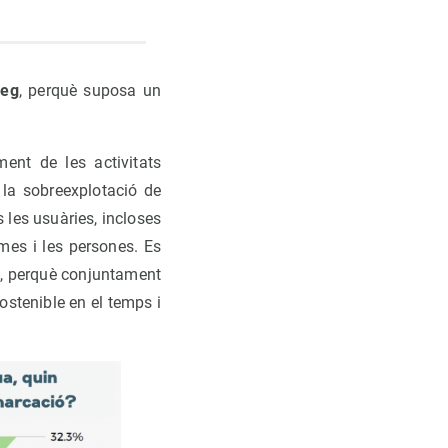
reg
, perquè suposa un
ent de les activitats
 la sobreexplotació de
 les usuàries, incloses
mes i les persones. Es
t
, perquè conjuntament
stenible en el temps i