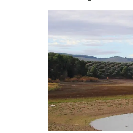
Marca i logotips
Observació de la t
Infraestructures
Temes transversal
Equitat, Diversitat i Inclusió (EDI)
Publicacions
Oficina de premsa
Synthesis Actions
Ciència oberta i gestió del coneixement
Documentació