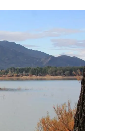
Biodiversitat
Canvi global
Funcionament dels ecosistemes
Observació de la terra