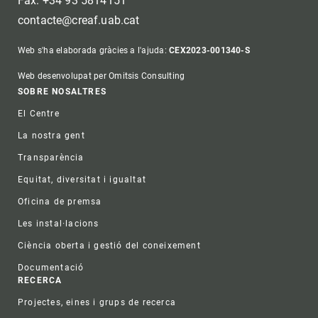
Fax: +34 93 5814151
contacte@creaf.uab.cat
Web s'ha elaborada gràcies a l'ajuda:
CEX2023-001340-S
Web desenvolupat per Omitsis Consulting
Footer
SOBRE NOSALTRES
El Centre
La nostra gent
Transparència
Equitat, diversitat i igualtat
Oficina de premsa
Les instal·lacions
Ciència oberta i gestió del coneixement
Documentació
RECERCA
Projectes, eines i grups de recerca