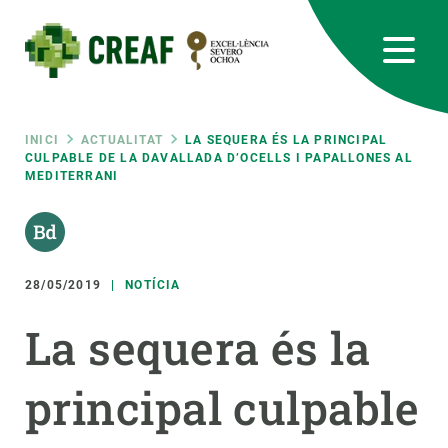
Vés
al
contingut
CREAF
EN
CA
ES
Bluesky
Instagram
Linkedin
Twitter
Youtube
RRSS
Fil
INICI
ACTUALITAT
LA SEQUERA ÉS LA PRINCIPAL
CULPABLE DE LA DAVALLADA D’OCELLS I PAPALLONES AL
MEDITERRANI
Featured
INTRANET
d'ariadna
responsive
28/05/2019
NOTÍCIA
Responsive
SOBRE NOSALTRES
La sequera és la
menu
RECERCA
principal culpable
CIÈNCIA EN ACCIÓ
UNEIX-TE A NOSALTRES