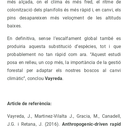
més alçada, on el clima és més fred, el ritme de
colonització dels planifolis és més ràpid i, en canvi, els
pins desapareixen més veloçment de les altituds
baixes.
En definitiva, sense l’escalfament global també es
produiria aquesta substitució d’espècies, tot i que
probablement no tan ràpid com ara. “Aquest estudi
posa en relleu, un cop més, la importància de la gestió
forestal per adaptar els nostres boscos al canvi
climàtic”, conclou
Vayreda
.
Article de referència:
Vayreda, J., Martinez-Vilalta J., Gracia, M., Canadell,
J.G. i Retana, J. (2016).
Anthropogenic-driven rapid