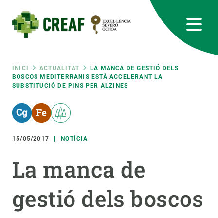
Vés
al
contingut
CREAF
EN
CA
ES
Bluesky
Instagram
Linkedin
Twitter
Youtube
RRSS
Fil
INICI
ACTUALITAT
LA MANCA DE GESTIÓ DELS
BOSCOS MEDITERRANIS ESTÀ ACCELERANT LA
SUBSTITUCIÓ DE PINS PER ALZINES
Featured
INTRANET
d'ariadna
responsive
15/05/2017
NOTÍCIA
Responsive
SOBRE NOSALTRES
La manca de
menu
RECERCA
gestió dels boscos
CIÈNCIA EN ACCIÓ
UNEIX-TE A NOSALTRES