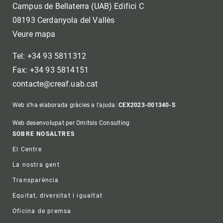
Campus de Bellaterra (UAB) Edifici C
08193 Cerdanyola del Vallès
Veure mapa
Tel: +34 93 5811312
Fax: +34 93 5814151
contacte@creaf.uab.cat
Web s'ha elaborada gràcies a l'ajuda:
CEX2023-001340-S
Web desenvolupat per Omitsis Consulting
Footer
SOBRE NOSALTRES
El Centre
La nostra gent
Transparència
Equitat, diversitat i igualtat
Oficina de premsa