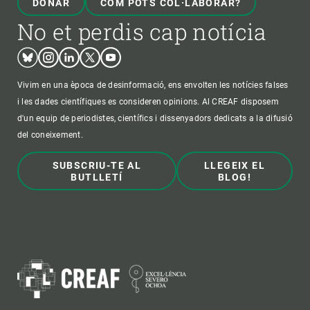
DONAR
COM POTS COL·LABORAR?
No et perdis cap notícia
Bluesky
Instagram
Linkedin
Twitter
Youtube
Vivim en una època de desinformació, ens envolten les notícies falses
i les dades científiques es consideren opinions. Al CREAF disposem
d'un equip de periodistes, científics i dissenyadors dedicats a la difusió
del coneixement.
SUBSCRIU-TE AL
LLEGEIX EL
BUTLLETÍ
BLOG!