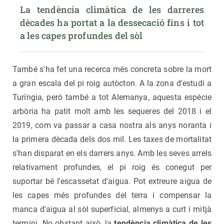
La tendència climàtica de les darreres 
dècades ha portat a la dessecació fins i tot 
a les capes profundes del sòl
També s'ha fet una recerca més concreta sobre la mort
a gran escala del pi roig autòcton. A la zona d'estudi a
Turíngia, però també a tot Alemanya, aquesta espècie
arbòria ha patit molt amb les sequeres del 2018 i el
2019, com va passar a casa nostra als anys noranta i
la primera dècada dels dos mil. Les taxes de mortalitat
s'han disparat en els darrers anys. Amb les seves arrels
relativament profundes, el pi roig és conegut per
suportar bé l'escassetat d'aigua. Pot extreure aigua de
les capes més profundes del terra i compensar la
manca d'aigua al sòl superficial, almenys a curt i mitjà
termini. No obstant això, la
tendència climàtica de les