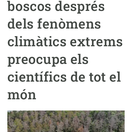
boscos després
PARTICIPA
dels fenòmens
NOTÍCIES I AGENDA
climàtics extrems
preocupa els
científics de tot el
món