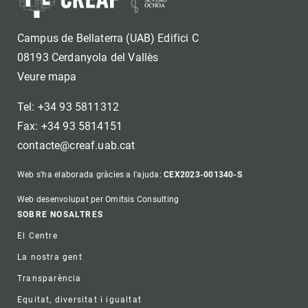
Campus de Bellaterra (UAB) Edifici C
08193 Cerdanyola del Vallès
Veure mapa
Tel: +34 93 5811312
Fax: +34 93 5814151
contacte@creaf.uab.cat
Web s'ha elaborada gràcies a l'ajuda:
CEX2023-001340-S
Web desenvolupat per Omitsis Consulting
Footer
SOBRE NOSALTRES
El Centre
La nostra gent
Transparència
Equitat, diversitat i igualtat