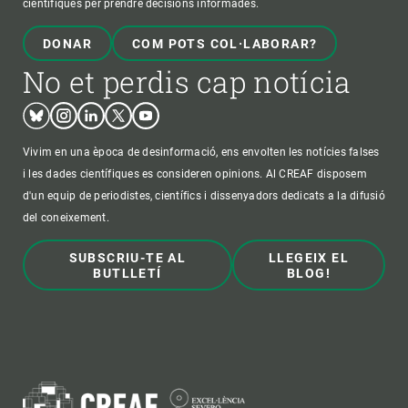
científiques per prendre decisions informades.
DONAR
COM POTS COL·LABORAR?
No et perdis cap notícia
Bluesky
Instagram
Linkedin
Twitter
Youtube
Vivim en una època de desinformació, ens envolten les notícies falses
i les dades científiques es consideren opinions. Al CREAF disposem
d'un equip de periodistes, científics i dissenyadors dedicats a la difusió
del coneixement.
SUBSCRIU-TE AL
LLEGEIX EL
BUTLLETÍ
BLOG!