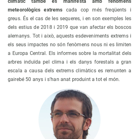
climàtic també es manifesta amb fenòmens
meteorològics extrems
cada cop més freqüents i
greus. És el cas de les sequeres, i en son exemples les
dels estius de 2018 i 2019 que van afectar els boscos
alemanys. Tot i això, aquests esdeveniments extrems i
els seus impactes no són fenòmens nous ni es limiten
a Europa Central. Els informes sobre la mortalitat dels
arbres induïda pel clima i els danys forestals a gran
escala a causa dels extrems climàtics es remunten a
gairebé 50 anys i s'han anat produint a tot el món.