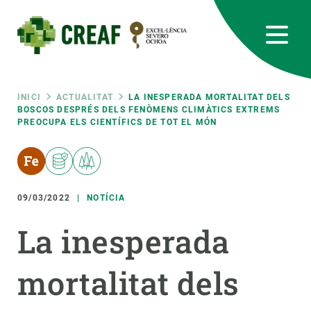
Vés
al
contingut
CREAF
EN
CA
ES
Bluesky
Instagram
Linkedin
Twitter
Youtube
RRSS
Fil
INICI
ACTUALITAT
LA INESPERADA MORTALITAT DELS
BOSCOS DESPRÉS DELS FENÒMENS CLIMÀTICS EXTREMS
PREOCUPA ELS CIENTÍFICS DE TOT EL MÓN
Featured
INTRANET
d'ariadna
responsive
09/03/2022
NOTÍCIA
Responsive
SOBRE NOSALTRES
La inesperada
menu
RECERCA
mortalitat dels
CIÈNCIA EN ACCIÓ
UNEIX-TE A NOSALTRES