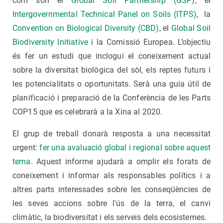
com són el
Global Soil Partnership (GSP)
, el
Intergovernmental Technical Panel on Soils (ITPS)
, la
Convention on Biological Diversity (CBD)
, el
Global Soil
Biodiversity Initiative
i la Comissió Europea. L’objectiu
és fer un estudi que inclogui el coneixement actual
sobre la diversitat biològica del sòl, els reptes futurs i
les potencialitats o oportunitats. Serà una guia útil de
planificació i preparació de la Conferència de les Parts
COP15 que es celebrarà a la Xina al 2020.
El grup de treball donarà resposta a una necessitat
urgent:
fer una avaluació global i regional sobre aquest
tema
. Aquest informe ajudarà a omplir els forats de
coneixement i informar als responsables polítics i a
altres parts interessades sobre les conseqüències de
les seves accions sobre l'ús de la terra, el canvi
climàtic, la biodiversitat i els serveis dels ecosistemes.