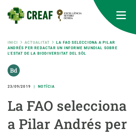
Vés
al
contingut
CREAF
EN
CA
ES
Bluesky
Instagram
Linkedin
Twitter
Youtube
RRSS
Fil
INICI
ACTUALITAT
LA FAO SELECCIONA A PILAR
ANDRÉS PER REDACTAR UN INFORME MUNDIAL SOBRE
L’ESTAT DE LA BIODIVERSITAT DEL SÒL
Featured
INTRANET
d'ariadna
responsive
23/09/2019
NOTÍCIA
Responsive
SOBRE NOSALTRES
La FAO selecciona
menu
RECERCA
a Pilar Andrés per
CIÈNCIA EN ACCIÓ
UNEIX-TE A NOSALTRES