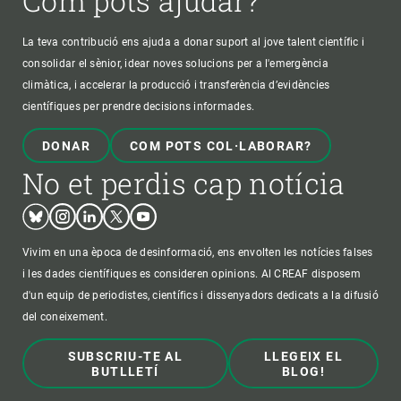
Com pots ajudar?
La teva contribució ens ajuda a donar suport al jove talent científic i
consolidar el sènior, idear noves solucions per a l'emergència
climàtica, i accelerar la producció i transferència d’evidències
científiques per prendre decisions informades.
DONAR
COM POTS COL·LABORAR?
No et perdis cap notícia
Bluesky
Instagram
Linkedin
Twitter
Youtube
Vivim en una època de desinformació, ens envolten les notícies falses
i les dades científiques es consideren opinions. Al CREAF disposem
d'un equip de periodistes, científics i dissenyadors dedicats a la difusió
del coneixement.
SUBSCRIU-TE AL
LLEGEIX EL
BUTLLETÍ
BLOG!