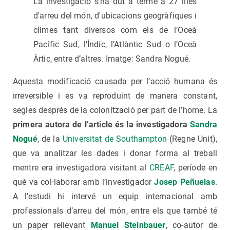
La investigació s'ha dut a terme a 27 illes
d'arreu del món, d'ubicacions geogràfiques i
climes tant diversos com els de l’Oceà
Pacífic Sud, l’Índic, l’Atlàntic Sud o l’Oceà
Àrtic, entre d’altres. Imatge: Sandra Nogué.
Aquesta modificació causada per l’acció humana és
irreversible i es va reproduint de manera constant,
segles després de la colonització per part de l’home. La
primera autora de l’article és la investigadora
Sandra
Nogué
, de la
Universitat de Southampton
(Regne Unit),
que va analitzar les dades i donar forma al treball
mentre era investigadora visitant al
CREAF
, període en
què va col·laborar amb l’investigador
Josep Peñuelas
.
A l’estudi hi intervé un equip internacional amb
professionals d’arreu del món, entre els que també té
un paper rellevant
Manuel Steinbauer
, co-autor de