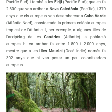
Pacífic Sud) i també a les
Fidji
(Pacífic Sud); que en fa
2.800 que van arribar a
Nova Caledònia
(Pacífic), i 370
anys que els europeus van desembarcar a
Cabo Verde
(Atlàntic Nord), considerada la primera colònia europea
tropical de l'Atlàntic. I, per exemple, a algunes illes de
l’arxipèlag de les
Canàries
(Atlàntic) la població
europea hi va arribar fa entre 1.800 i 2.000 anys,
mentre que a les
Illes Maurici
(Oceà Índic) només fa
302 anys que hi van posar un peu colonitzadors
europeus.