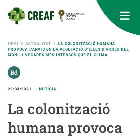
Vés
al
contingut
CREAF
EN
CA
ES
Bluesky
Instagram
Linkedin
Twitter
Youtube
RRSS
Fil
INICI
ACTUALITAT
LA COLONITZACIÓ HUMANA
PROVOCA CANVIS EN LA VEGETACIÓ D’ILLES D’ARREU DEL
MÓN 11 VEGADES MÉS INTENSOS QUE EL CLIMA
Featured
INTRANET
d'ariadna
responsive
29/04/2021
NOTÍCIA
Responsive
SOBRE NOSALTRES
La colonització
menu
RECERCA
humana provoca
CIÈNCIA EN ACCIÓ
UNEIX-TE A NOSALTRES