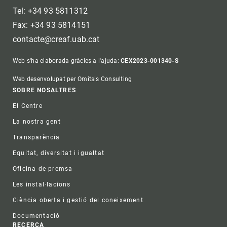
Tel: +34 93 5811312
Fax: +34 93 5814151
contacte@creaf.uab.cat
Web s'ha elaborada gràcies a l'ajuda:
CEX2023-001340-S
Web desenvolupat per Omitsis Consulting
Footer
SOBRE NOSALTRES
El Centre
La nostra gent
Transparència
Equitat, diversitat i igualtat
Oficina de premsa
Les instal·lacions
Ciència oberta i gestió del coneixement
Documentació
RECERCA