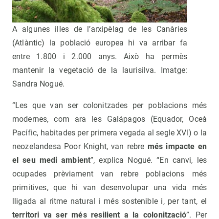
A algunes illes de l’arxipèlag de les Canàries
(Atlàntic) la població europea hi va arribar fa
entre 1.800 i 2.000 anys. Això ha permès
mantenir la vegetació de la laurisilva. Imatge:
Sandra Nogué.
“Les que van ser colonitzades per poblacions més
modernes, com ara les Galápagos (Equador, Oceà
Pacífic, habitades per primera vegada al segle XVI) o la
neozelandesa Poor Knight, van rebre
més impacte en
el seu medi ambient
”, explica Nogué. “En canvi, les
ocupades prèviament van rebre poblacions més
primitives, que hi van desenvolupar una vida més
lligada al ritme natural i més sostenible i, per tant, el
territori va ser més resilient a la colonització
”. Per