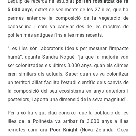
L’equip de recerca ha estudiat
pol·len fossilitzat de fa
5.000 anys
, extret de sediments de les 27 illes, que ha
permès entendre la composició de la vegetació de
cadascuna i com va canviar des de les mostres de
pol·len més antigues fins a les més recents.
“Les illes són laboratoris ideals per mesurar l'impacte
humà”, apunta Sandra Nogué, “ja que la majoria van
ser colonitzades els últims 3.000 anys, quan els climes
eren similars als actuals. Saber quan es va colonitzar
un territori aïllat facilita l’estudi científic dels canvis de
la composició del seu ecosistema en anys anteriors i
posteriors, i aporta una dimensió de la seva magnitud".
Per això ha sigut clau conèixer que la població de les
illes de la Polinèsia va arribar fa 3.000 anys a illes
remotes com ara
Poor Knight
(Nova Zelanda, Oceà