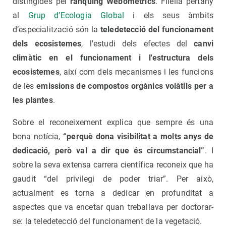
distingides pel
rànquing Webometrics
. Filella pertany
al
Grup d’Ecol
o
gia Global
i els seus àmbits
d’especialització són la
teledetecció del funcionament
dels ecosistemes
, l'estudi dels efectes del
canvi
climàtic en el funcionament i l'estructura dels
ecosistemes
, així com dels mecanismes i les funcions
de les
emissions de compostos orgànics volàtils per a
les plantes
.
Sobre el reconeixement explica que sempre és una
bona notícia,
“perquè dona visibilitat a molts anys de
dedicació, però val a dir que és circumstancial”
. I
sobre la seva extensa carrera científica reconeix que ha
gaudit “del privilegi de poder triar”. Per això,
actualment es torna a dedicar en profunditat a
aspectes que va encetar quan treballava per doctorar-
se: la teledetecció del funcionament de la vegetació.