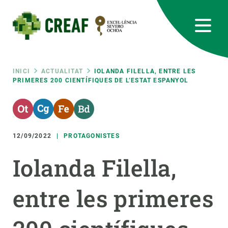
Vés
al
contingut
CREAF
EN
CA
ES
Bluesky
Instagram
Linkedin
Twitter
Youtube
RRSS
Fil
INICI
ACTUALITAT
IOLANDA FILELLA, ENTRE LES
PRIMERES 200 CIENTÍFIQUES DE L’ESTAT ESPANYOL
Featured
INTRANET
d'ariadna
responsive
12/09/2022
PROTAGONISTES
Responsive
SOBRE NOSALTRES
Iolanda Filella,
menu
RECERCA
entre les primeres
CIÈNCIA EN ACCIÓ
UNEIX-TE A NOSALTRES