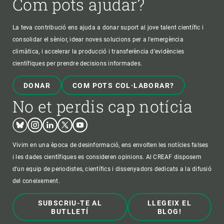
Com pots ajudar?
La teva contribució ens ajuda a donar suport al jove talent científic i
consolidar el sènior, idear noves solucions per a l'emergència
climàtica, i accelerar la producció i transferència d’evidències
científiques per prendre decisions informades.
DONAR
COM POTS COL·LABORAR?
No et perdis cap notícia
Bluesky
Instagram
Linkedin
Twitter
Youtube
Vivim en una època de desinformació, ens envolten les notícies falses
i les dades científiques es consideren opinions. Al CREAF disposem
d'un equip de periodistes, científics i dissenyadors dedicats a la difusió
del coneixement.
SUBSCRIU-TE AL
LLEGEIX EL
BUTLLETÍ
BLOG!