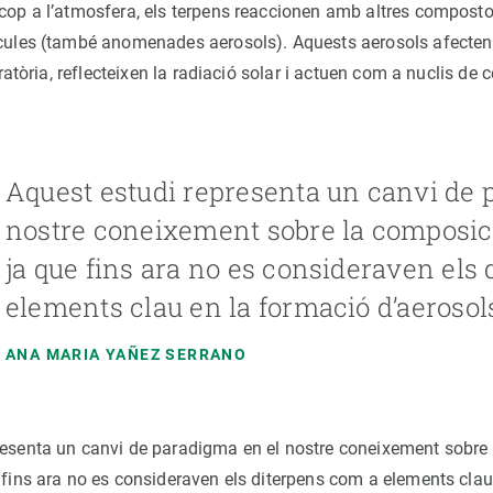
 cop a l’atmosfera, els terpens reaccionen amb altres composto
ícules (també anomenades aerosols). Aquests aerosols afecten 
spiratòria, reflecteixen la radiació solar i actuen com a nuclis d
Aquest estudi representa un canvi de 
nostre coneixement sobre la composici
ja que fins ara no es consideraven els
elements clau en la formació d’aerosol
ANA MARIA YAÑEZ SERRANO
resenta un canvi de paradigma en el nostre coneixement sobre
e fins ara no es consideraven els diterpens com a elements cla