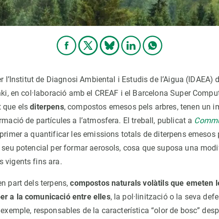
er l’Institut de Diagnosi Ambiental i Estudis de l’Aigua (IDAEA) d
inki, en col·laboració amb el CREAF i el Barcelona Super Compu
t que els
diterpens
, compostos emesos pels arbres, tenen un i
rmació de partícules a l’atmosfera. El treball, publicat a
Commun
l primer a quantificar les emissions totals de diterpens emesos 
l seu potencial per formar aerosols, cosa que suposa una modi
 vigents fins ara.
en part dels terpens,
compostos naturals volàtils que emeten l
r a la comunicació entre elles
, la pol·linització o la seva de
 exemple, responsables de la característica “olor de bosc” desp