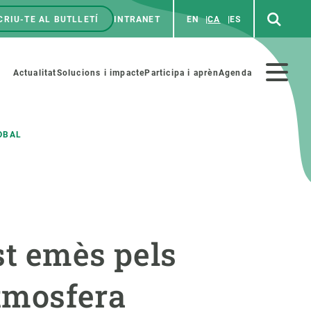
CRIU-TE AL BUTLLETÍ
INTRANET
EN
CA
ES
enú
p
Menú
Actualitat
Solucions i impacte
Participa i aprèn
Agenda
secundario
OBAL
PARTICIPA
NOTÍCIES I AGENDA
iència i art
Agenda
st emès pels
es ciència amb nosaltres
Esdeveniments anteriors
aterials educatius
Actualitat
atmosfera
COL·LABORA
Notícies