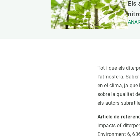
Els
nit
ANAR
Tot i que els diter
l’atmosfera. Saber 
en el clima, ja que
sobre la qualitat de
els autors subratll
Article de referèn
impacts of diterp
Environment 6, 63