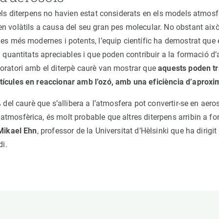
 els diterpens no havien estat considerats en els models atmosf
n volàtils a causa del seu gran pes molecular. No obstant això
es més modernes i potents, l’equip científic ha demostrat que e
n quantitats apreciables i que poden contribuir a la formació d’
oratori amb el diterpè caurè van mostrar que
aquests poden t
tícules en reaccionar amb l’ozó, amb una eficiència d’aprox
 del caurè que s’allibera a l’atmosfera pot convertir-se en aeros
tmosfèrica, és molt probable que altres diterpens arribin a f
Mikael Ehn
, professor de la Universitat d’Hèlsinki que ha dirigi
di.