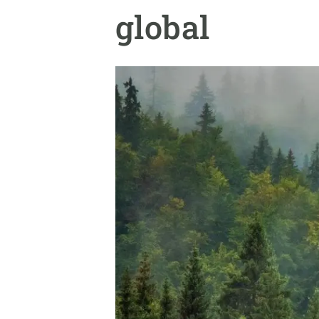
Marca i logotips
Observació de la t
global
Infraestructures
Temes transversal
Equitat, Diversitat i Inclusió (EDI)
Publicacions
Oficina de premsa
Synthesis Actions
Ciència oberta i gestió del coneixement
Documentació