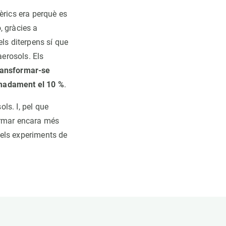
èrics era perquè es
, gràcies a
ls diterpens sí que
aerosols. Els
ransformar-se
imadament el 10 %
.
ols. I, pel que
ormar encara més
t els experiments de