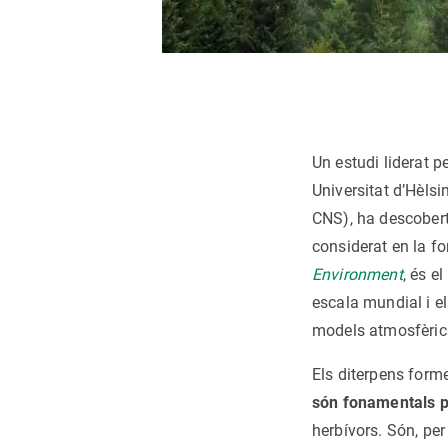
Un estudi liderat p
Universitat d’Hèls
CNS), ha descober
considerat en la fo
Environment
, és e
escala mundial i e
models atmosfèrics
Els diterpens form
són fonamentals pe
herbívors. Són, per