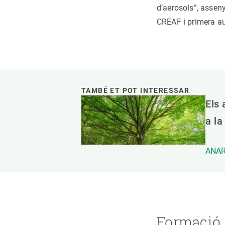
d’aerosols”, assen
CREAF i primera au
TAMBÉ ET POT INTERESSAR
Els 
a la
ANAR
Formació 