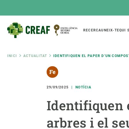
Vés
al
contingut
Main
RECERCA
UNEIX-TE
QUI 
CREAF
naviga
Fil
INICI
ACTUALITAT
IDENTIFIQUEN EL PAPER D’UN COMPOS
Featured
d'ariadna
INTRANET
Responsive
SOBRE NOSALTRES
RECERCA
responsive
29/09/2025
NOTÍCIA
El Centre
Directori de recerc
Identifiquen
menu
Organització institucional
Biodiversitat
Transparència
Canvi global
arbres i el s
La nostra gent
Funcionament dels