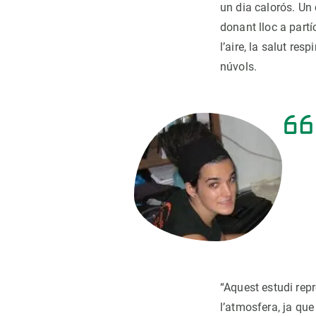
un dia calorós. Un
donant lloc a part
l’aire, la salut re
núvols.
“Aquest estudi rep
l’atmosfera, ja qu