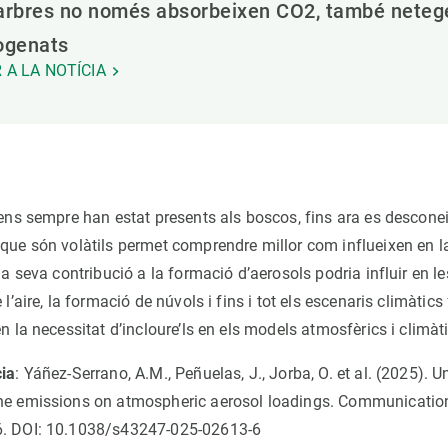
 arbres no només absorbeixen CO2, també netege
rogenats
 A LA NOTÍCIA
pens sempre han estat presents als boscos, fins ara es desconei
que són volàtils permet comprendre millor com influeixen en la q
 la seva contribució a la formació d’aerosols podria influir en l
 l’aire, la formació de núvols i fins i tot els escenaris climàtics 
en la necessitat d’incloure’ls en els models atmosfèrics i climàt
cia
: Yáñez-Serrano, A.M., Peñuelas, J., Jorba, O. et al. (2025).
ene emissions on atmospheric aerosol loadings. Communicatio
6. DOI: 10.1038/s43247-025-02613-6