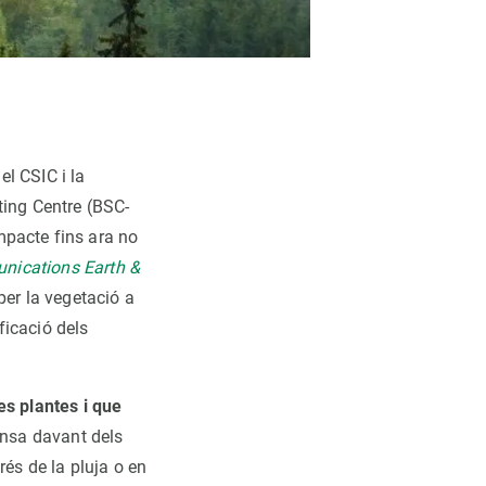
el CSIC i la
ting Centre (BSC-
mpacte fins ara no
ications Earth &
per la vegetació a
ficació dels
es plantes i que
fensa davant dels
rés de la pluja o en