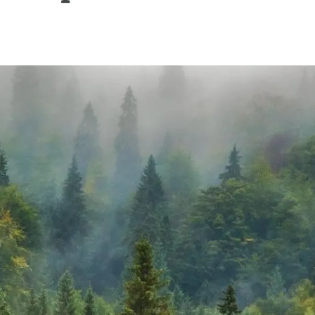
erra
Serveis tècnics
Programa de màsters i doctorat
s
Vine de visitant o sabàtic
Segell de bones pràctiques HRS4R
Un lloc on créixer
Desenvolupament de carrera
Seminaris i activitats internes
T’oferim formació