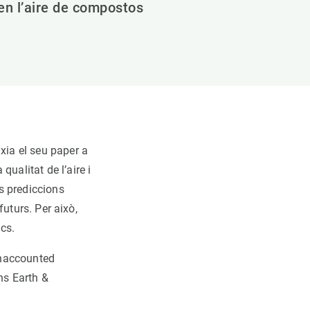
n l’aire de compostos
xia el seu paper a
ualitat de l’aire i
es prediccions
futurs. Per això,
ics.
 Unaccounted
ns Earth &