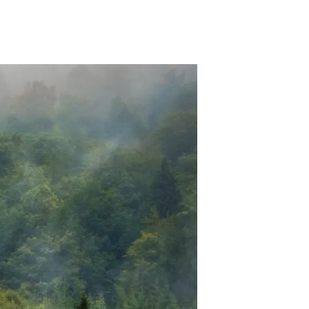
Biodiversitat
Canvi global
Funcionament dels ecosistemes
Observació de la terra