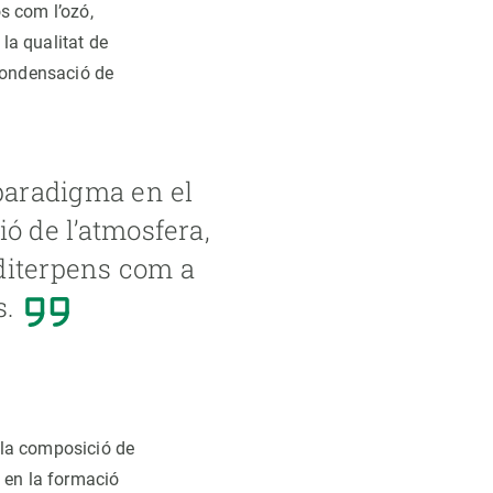
s com l’ozó,
la qualitat de
e condensació de
paradigma en el
ó de l’atmosfera,
 diterpens com a
s.
 la composició de
u en la formació