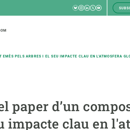
Bluesky
Instagram
Linkedin
Twitter
Youtube
SUBS
RRSS
M
to
SOM
tion
T EMÈS PELS ARBRES I EL SEU IMPACTE CLAU EN L'ATMOSFERA GL
CIÈNCIA EN ACCIÓ
UNEIX-TE A NOSALTRES
a
Impacte
Borsa de treball
C
 el paper d’un compo
Solucions
Oportunitats acadèmiques
F
Innovació
Demana la teva MSCA-PF
M
eu impacte clau en l'
 ecosistemes
Política i gestió
Demana la teva beca ERC