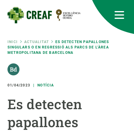
Vés
al
contingut
CREAF
EN
CA
ES
Bluesky
Instagram
Linkedin
Twitter
Youtube
RRSS
Fil
INICI
ACTUALITAT
ES DETECTEN PAPALLONES
SINGULARS O EN REGRESSIÓ ALS PARCS DE L’ÀREA
METROPOLITANA DE BARCELONA
Featured
INTRANET
d'ariadna
responsive
01/04/2023
NOTÍCIA
Responsive
SOBRE NOSALTRES
Es detecten
menu
RECERCA
papallones
CIÈNCIA EN ACCIÓ
UNEIX-TE A NOSALTRES