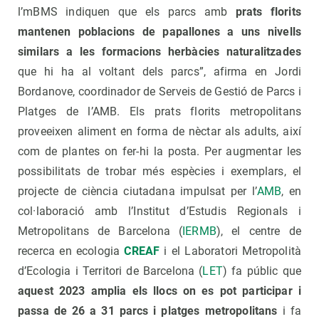
l’mBMS indiquen que els parcs amb
prats florits
mantenen poblacions de papallones a uns nivells
similars a les formacions herbàcies naturalitzades
que hi ha al voltant dels parcs”, afirma en Jordi
Bordanove, coordinador de Serveis de Gestió de Parcs i
Platges de l’AMB. Els prats florits metropolitans
proveeixen aliment en forma de nèctar als adults, així
com de plantes on fer-hi la posta. Per augmentar les
possibilitats de trobar més espècies i exemplars, el
projecte de ciència ciutadana impulsat per l’
AMB
, en
col·laboració amb l’Institut d’Estudis Regionals i
Metropolitans de Barcelona (
IERMB
), el centre de
recerca en ecologia
CREAF
i el Laboratori Metropolità
d’Ecologia i Territori de Barcelona (
LET
) fa públic que
aquest 2023 amplia els llocs on es pot participar i
passa de 26 a 31 parcs i platges metropolitans
i fa