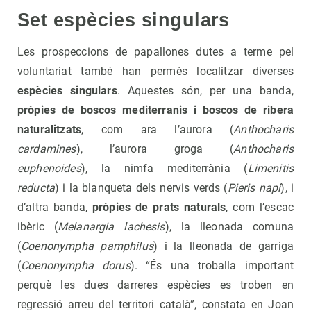
Set espècies singulars
Les prospeccions de papallones dutes a terme pel
voluntariat també han permès localitzar diverses
espècies singulars
. Aquestes són, per una banda,
pròpies de boscos mediterranis i boscos de ribera
naturalitzats
, com ara l’aurora (
Anthocharis
cardamines
), l’aurora groga (
Anthocharis
euphenoides
), la nimfa mediterrània (
Limenitis
reducta
) i la blanqueta dels nervis verds (
Pieris napi
), i
d’altra banda,
pròpies de prats naturals
, com l’escac
ibèric (
Melanargia lachesis
), la lleonada comuna
(
Coenonympha pamphilus
) i la lleonada de garriga
(
Coenonympha dorus
). “És una troballa important
perquè les dues darreres espècies es troben en
regressió arreu del territori català”, constata en Joan