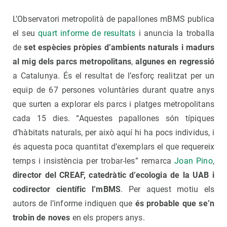
L’Observatori metropolità de papallones mBMS publica
el seu
quart informe de resultats
i anuncia la troballa
de
set espècies pròpies d’ambients naturals i madurs
al mig dels parcs metropolitans
,
algunes en regressió
a Catalunya. És el resultat de l’esforç realitzat per un
equip de 67 persones voluntàries durant quatre anys
que surten a explorar els parcs i platges metropolitans
cada 15 dies. “Aquestes papallones són típiques
d’hàbitats naturals, per això aquí hi ha pocs individus, i
és aquesta poca quantitat d’exemplars el que requereix
temps i insistència per trobar-les” remarca
Joan Pino
,
director del CREAF, catedràtic d’ecologia de la UAB i
codirector científic l’mBMS
. Per aquest motiu els
autors de l’informe indiquen que
és probable que se’n
trobin de noves
en els propers anys.