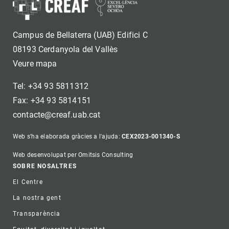
Campus de Bellaterra (UAB) Edifici C
08193 Cerdanyola del Vallès
Veure mapa
Tel: +34 93 5811312
Fax: +34 93 5814151
contacte@creaf.uab.cat
Web s'ha elaborada gràcies a l'ajuda:
CEX2023-001340-S
Web desenvolupat per Omitsis Consulting
Footer
SOBRE NOSALTRES
El Centre
La nostra gent
Transparència