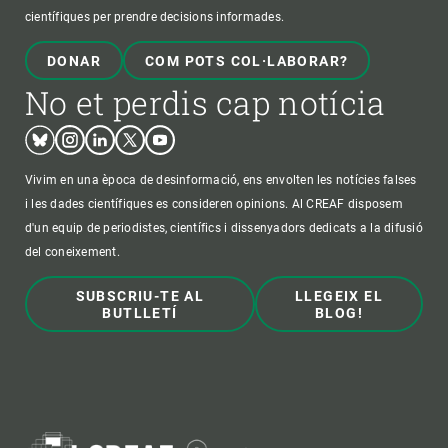
científiques per prendre decisions informades.
DONAR
COM POTS COL·LABORAR?
No et perdis cap notícia
Bluesky
Instagram
Linkedin
Twitter
Youtube
Vivim en una època de desinformació, ens envolten les notícies falses
i les dades científiques es consideren opinions. Al CREAF disposem
d'un equip de periodistes, científics i dissenyadors dedicats a la difusió
del coneixement.
SUBSCRIU-TE AL
LLEGEIX EL
BUTLLETÍ
BLOG!