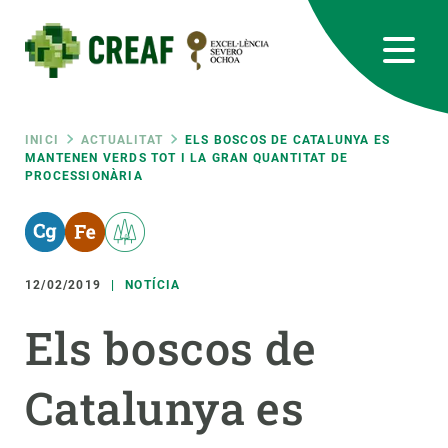
Vés
al
contingut
CREAF
EN
CA
ES
Bluesky
Instagram
Linkedin
Twitter
Youtube
RRSS
Fil
INICI
ACTUALITAT
ELS BOSCOS DE CATALUNYA ES
MANTENEN VERDS TOT I LA GRAN QUANTITAT DE
PROCESSIONÀRIA
Featured
INTRANET
d'ariadna
responsive
12/02/2019
NOTÍCIA
Responsive
SOBRE NOSALTRES
Els boscos de
menu
RECERCA
Catalunya es
CIÈNCIA EN ACCIÓ
UNEIX-TE A NOSALTRES