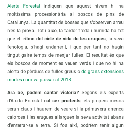
Alerta Forestal
indiquen que aquest hivern hi ha
moltíssima processionària al boscos de pins de
Catalunya. La quantitat de bosses que s’observen arreu
n’és la prova. Tot i això, la tardor freda i humida ha fet
que el
ritme del cicle de vida de les erugues,
la seva
fenologia, s’hagi endarrerit, i que per tant no hagin
tingut gaire temps de menjar fulles. El resultat és que
els boscos de moment es veuen verds i que no hi ha
alerta de pèrdues de fulles greus o
de grans extensions
mortes com va passar al 2018
.
Ara bé, podem cantar victòria?
Segons els experts
d’Alerta Forestal
cal ser prudents,
els propers mesos
seran claus i haurem de veure si la primavera arrenca
calorosa i les erugues allarguen la seva activitat abans
d’enterrar-se a terra. Si fos així, podríem tenir algun