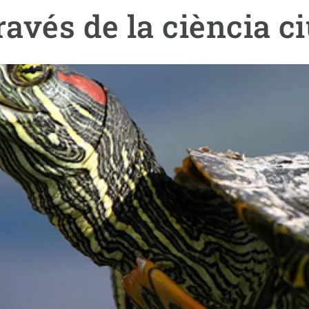
erra
Serveis tècnics
Programa de màsters i doctorat
ravés de la ciència 
s
Vine de visitant o sabàtic
Segell de bones pràctiques HRS4R
Un lloc on créixer
Desenvolupament de carrera
Seminaris i activitats internes
T’oferim formació