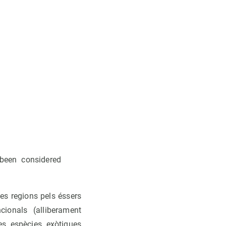
 been considered
es regions pels éssers
cionals (alliberament
Les espècies exòtiques