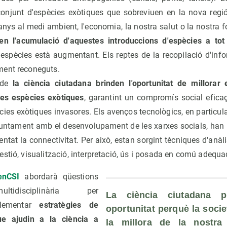
onjunt d'espècies exòtiques que sobreviuen en la nova regió
nys al medi ambient, l'economia, la nostra salut o la nostra f
en l'acumulació d'aquestes introduccions d'espècies a tot
espècies està augmentant. Els reptes de la recopilació d'inf
ment reconeguts.
 de
la ciència ciutadana brinden l'oportunitat de millorar 
es espècies exòtiques
, garantint un compromís social eficaç 
ies exòtiques invasores. Els avenços tecnològics, en particula
, juntament amb el desenvolupament de les xarxes socials, han 
tat la connectivitat. Per això, estan sorgint tècniques d'anàl
stió, visualització, interpretació, ús i posada en comú adequa
enCSI
abordarà qüestions
ultidisciplinària per
La ciència ciutadana p
plementar
estratègies de
oportunitat perquè la societ
ue ajudin a la ciència a
la millora de la nostra