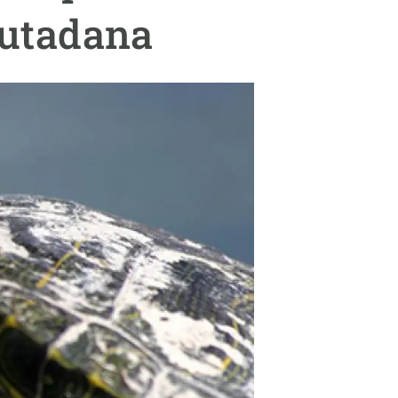
Biodiversitat
ciutadana
Canvi global
Funcionament dels ecosistemes
Observació de la terra