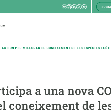
Bluesky
Instagram
Linkedin
Twitter
Youtube
SUBS
RRSS
M
to
SOM
tion
T ACTION PER MILLORAR EL CONEIXEMENT DE LES ESPÈCIES EXÒTI
CIÈNCIA EN ACCIÓ
UNEIX-TE A NOSALTRES
a
Impacte
Borsa de treball
C
rticipa a una nova 
Solucions
Oportunitats acadèmiques
F
Innovació
Demana la teva MSCA-PF
M
el coneixement de le
 ecosistemes
Política i gestió
Demana la teva beca ERC