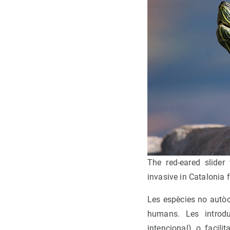
The red-eared slider
invasive in Catalonia 
Les espècies no autòc
humans. Les introduc
intencional) o facili