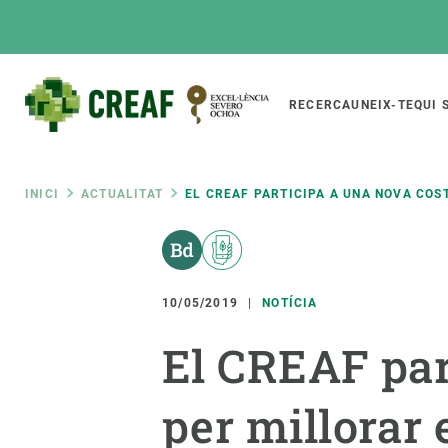
Vés
al
contingut
Main
RECERCA
UNEIX-TE
QUI 
CREAF
naviga
Fil
INICI
ACTUALITAT
EL CREAF PARTICIPA A UNA NOVA COS
Featured
d'ariadna
INTRANET
Responsive
SOBRE NOSALTRES
RECERCA
responsive
10/05/2019
NOTÍCIA
El Centre
Directori de recerc
El CREAF pa
menu
Organització institucional
Biodiversitat
Transparència
Canvi global
per millorar 
La nostra gent
Funcionament dels