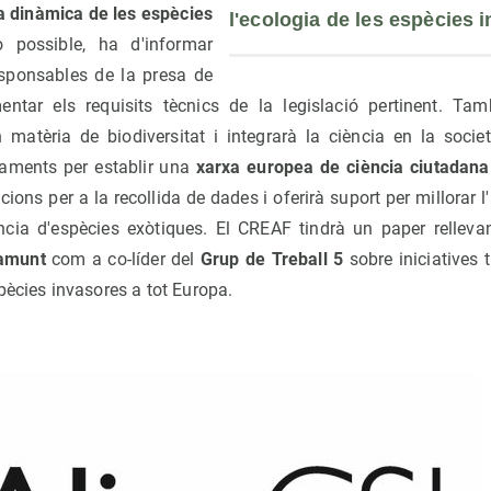
la dinàmica de les espècies
l'ecologia de les espècies 
o possible, ha d'informar
esponsables de la presa de
entar els requisits tècnics de la legislació pertinent. Ta
 matèria de biodiversitat i integrarà la ciència en la societa
aments per establir una
xarxa europea de ciència ciutadana
ons per a la recollida de dades i oferirà suport per millorar l
ncia d'espècies exòtiques. El CREAF tindrà un paper rellev
ramunt
com a co-líder del
Grup de Treball 5
sobre iniciatives 
pècies invasores a tot Europa.