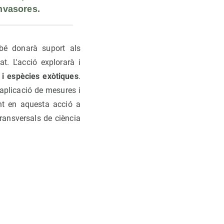
invasores.
mbé donarà suport als
t. L'acció explorarà i
 i espècies exòtiques
.
'aplicació de mesures i
ant en aquesta acció a
transversals de ciència