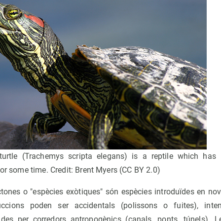
 turtle (Trachemys scripta elegans) is a reptile which has
for some time. Credit: Brent Myers (CC BY 2.0)
tones o "espècies exòtiques" són espècies introduïdes en nov
cions poden ser accidentals (polissons o fuites), inten
tades per corredors antropogènics (canals, ponts, túnels). 