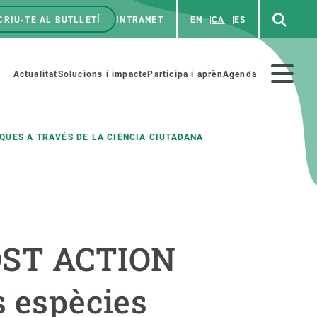
CRIU-TE AL BUTLLETÍ
INTRANET
EN
CA
ES
enú
p
Menú
Actualitat
Solucions i impacte
Participa i aprèn
Agenda
secundario
QUES A TRAVÉS DE LA CIÈNCIA CIUTADANA
PARTICIPA
NOTÍCIES I AGENDA
iència i art
Agenda
COST ACTION
es ciència amb nosaltres
Esdeveniments anteriors
aterials educatius
Actualitat
s espècies
COL·LABORA
Notícies