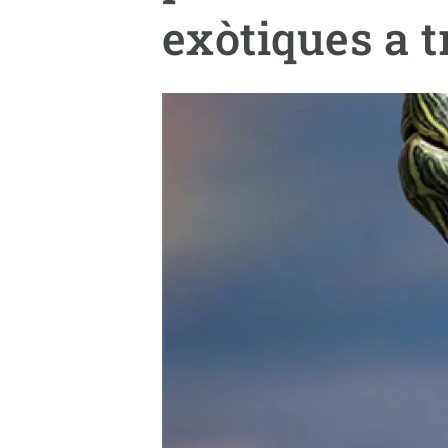
Marca i logotips
Observació de la t
exòtiques a t
Infraestructures
Temes transversal
Equitat, Diversitat i Inclusió (EDI)
Publicacions
Oficina de premsa
Synthesis Actions
Ciència oberta i gestió del coneixement
Documentació