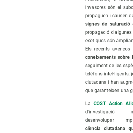
invasores són el subc
propaguen i causen da
signes de saturació 
propagació d'algunes 
exòtiques són àmplia
Els recents avenços
coneixements sobre l
seguiment de les espèc
telèfons intel·ligents
ciutadana i han augmen
que garanteixen una ge
La
COST Action Ali
d'investigació m
desenvolupar i im
ciència ciutadana q