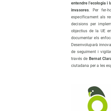
entendre l'ecologia i 
invasores
. Per fer-h
específicament als r
decisions per implem
objectius de la UE en
documentar els enfoc
Desenvoluparà innovaci
de seguiment i vigilà
través de
Bernat Cla
ciutadana per a les es